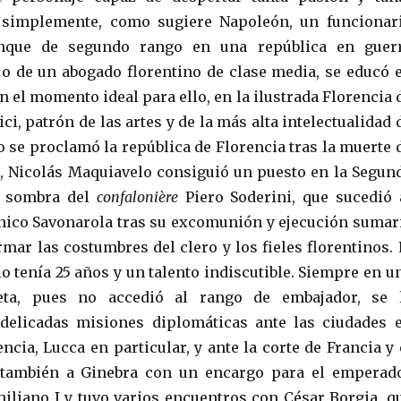
 simplemente, como sugiere Napoleón, un funcionar
nque de segundo rango en una república en guer
o de un abogado florentino de clase media, se educó 
en el momento ideal para ello, en la ilustrada Florencia 
i, patrón de las artes y de la más alta intelectualidad 
o se proclamó la república de Florencia tras la muerte 
, Nicolás Maquiavelo consiguió un puesto en la Segun
la sombra del
confalonière
Piero Soderini, que sucedió 
ico Savonarola tras su excomunión y ejecución sumar
mar las costumbres del clero y los fieles florentinos. 
o tenía 25 años y un talento indiscutible. Siempre en u
reta, pues no accedió al rango de embajador, se 
elicadas misiones diplomáticas ante las ciudades 
cia, Lucca en particular, y ante la corte de Francia y 
ó también a Ginebra con un encargo para el emperad
iliano I y tuvo varios encuentros con César Borgia, q