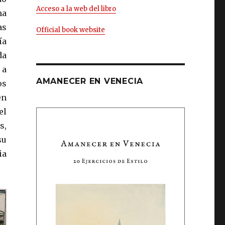
Acceso a la web del libro
na
as
Official book website
ía
da
 a
AMANECER EN VENECIA
os
en
el
s,
su
ia