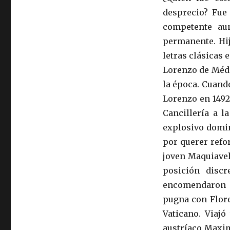
desprecio? Fue
competente au
permanente. Hij
letras clásicas 
Lorenzo de Médic
la época. Cuand
Lorenzo en 1492
Cancillería a 
explosivo domin
por querer refor
joven Maquiavel
posición disc
encomendaron d
pugna con Floren
Vaticano. Viaj
austríaco Maxim