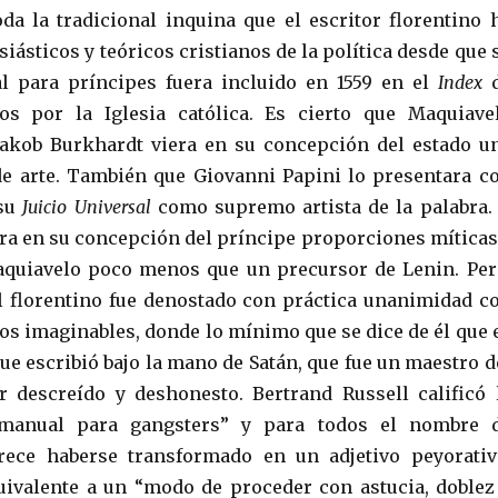
oda la tradicional inquina que el escritor florentino 
siásticos y teóricos cristianos de la política desde que 
 para príncipes fuera incluido en 1559 en el
Index
dos por la Iglesia católica. Es cierto que Maquiave
Jakob Burkhardt viera en su concepción del estado u
de arte. También que Giovanni Papini lo presentara c
su
Juicio Universal
como supremo artista de la palabra.
ra en su concepción del príncipe proporciones míticas
aquiavelo poco menos que un precursor de Lenin. Per
l florentino fue denostado con práctica unanimidad c
tos imaginables, donde lo mínimo que se dice de él que 
 que escribió bajo la mano de Satán, que fue un maestro d
r descreído y deshonesto. Bertrand Russell calificó 
manual para gangsters” y para todos el nombre 
ece haberse transformado en un adjetivo peyorativ
quivalente a un “modo de proceder con astucia, doblez