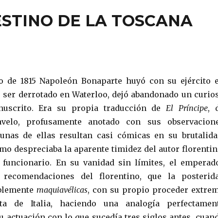
ESTINO DE LA TOSCANA
o de 1815 Napoleón Bonaparte huyó con su ejército 
 ser derrotado en Waterloo, dejó abandonado un curio
uscrito. Era su propia traducción de
El Príncipe
, 
avelo, profusamente anotado con sus observacion
unas de ellas resultan casi cómicas en su brutalida
mo despreciaba la aparente timidez del autor florentin
 funcionario. En su vanidad sin límites, el emperad
 recomendaciones del florentino, que la posterid
iblemente
maquiavélicas
, con su propio proceder extre
ta de Italia, haciendo una analogía perfectamen
u actuación con lo que sucedía tres siglos antes, cuan