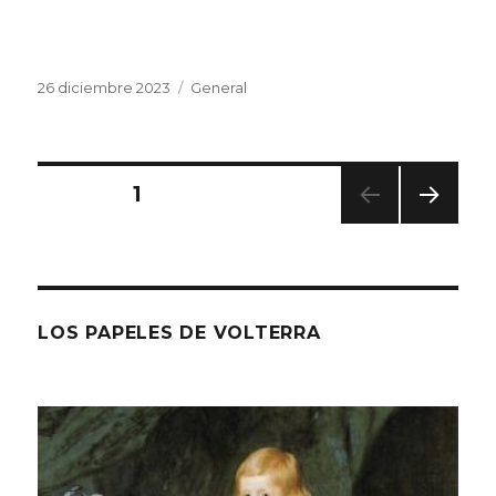
Publicado
Categorías
26 diciembre 2023
General
el
Navegación
PÁGINA
1
PRÓ
de
XIMA
PÁGI
entradas
NA
LOS PAPELES DE VOLTERRA