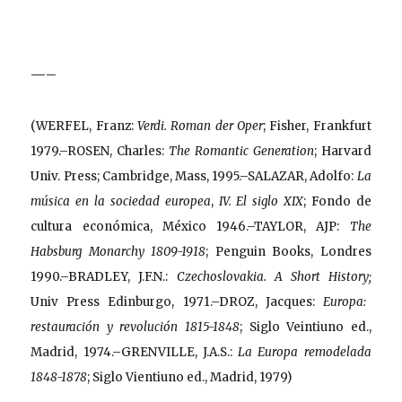
—–
(WERFEL, Franz:
Verdi. Roman der Oper
; Fisher, Frankfurt
1979.–ROSEN, Charles:
The Romantic Generation
; Harvard
Univ. Press; Cambridge, Mass, 1995.–SALAZAR, Adolfo:
La
música en la sociedad europea
,
IV. El siglo XIX
; Fondo de
cultura económica, México 1946.–TAYLOR, AJP:
The
Habsburg Monarchy 1809-1918
; Penguin Books, Londres
1990.–BRADLEY, J.F.N.:
Czechoslovakia. A Short History;
Univ Press Edinburgo, 1971.–DROZ, Jacques:
Europa:
restauración y revolución 1815-1848
; Siglo Veintiuno ed.,
Madrid, 1974.–GRENVILLE, J.A.S.:
La Europa remodelada
1848-1878
; Siglo Vientiuno ed., Madrid, 1979)