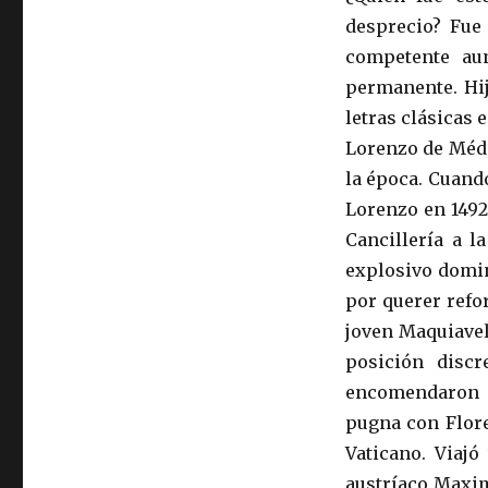
desprecio? Fue
competente au
permanente. Hij
letras clásicas 
Lorenzo de Médic
la época. Cuand
Lorenzo en 1492
Cancillería a 
explosivo domin
por querer refor
joven Maquiavel
posición disc
encomendaron d
pugna con Floren
Vaticano. Viaj
austríaco Maxim