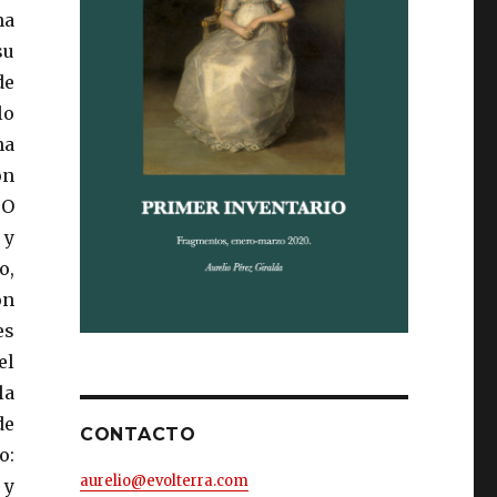
ha
su
de
lo
na
on
 O
 y
o,
on
es
el
la
de
CONTACTO
o:
aurelio@evolterra.com
 y