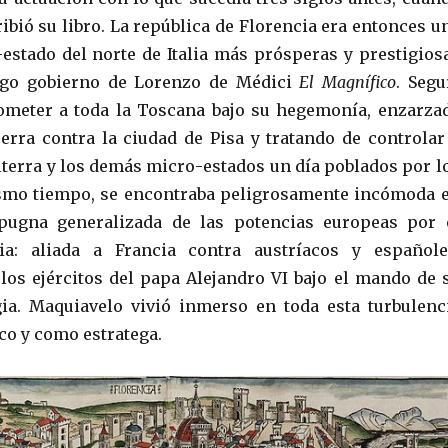
ibió su libro. La república de Florencia era entonces u
-estado del norte de Italia más prósperas y prestigios
rgo gobierno de Lorenzo de Médici
El Magnífico
. Segu
meter a toda la Toscana bajo su hegemonía, enzarza
erra contra la ciudad de Pisa y tratando de controlar
olterra y los demás micro-estados un día poblados por l
ismo tiempo, se encontraba peligrosamente incómoda 
ugna generalizada de las potencias europeas por 
lia: aliada a Francia contra austríacos y españole
os ejércitos del papa Alejandro VI bajo el mando de 
ia. Maquiavelo vivió inmerso en toda esta turbulenc
o y como estratega.