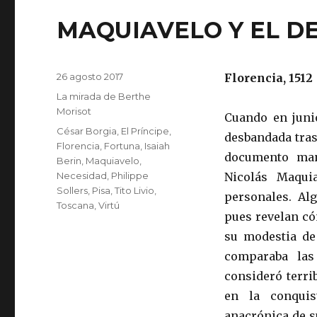
MAQUIAVELO Y EL D
Publicado
26 agosto 2017
Florencia, 1512
el
Categorías
La mirada de Berthe
Morisot
Cuando en juni
Etiquetas
César Borgia
,
El Príncipe
,
desbandada tras
Florencia
,
Fortuna
,
Isaiah
documento man
Berin
,
Maquiavelo
,
Necesidad
,
Philippe
Nicolás Maqui
Sollers
,
Pisa
,
Tito Livio
,
personales. Alg
Toscana
,
Virtú
pues revelan có
su modestia de
comparaba las
consideró terr
en la conquis
anacrónica de s