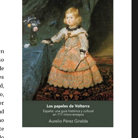
en
so
de
es
d,
o,
or
ad
mo
te
do