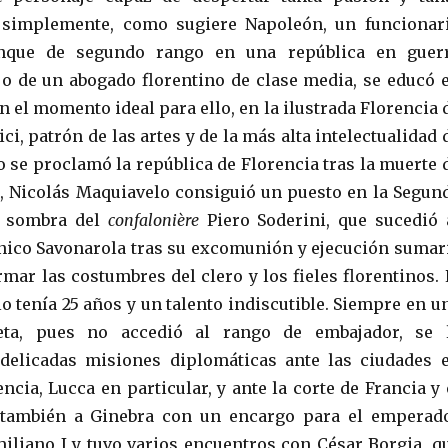
 simplemente, como sugiere Napoleón, un funcionar
nque de segundo rango en una república en guer
o de un abogado florentino de clase media, se educó 
en el momento ideal para ello, en la ilustrada Florencia 
i, patrón de las artes y de la más alta intelectualidad 
o se proclamó la república de Florencia tras la muerte 
, Nicolás Maquiavelo consiguió un puesto en la Segun
la sombra del
confalonière
Piero Soderini, que sucedió 
ico Savonarola tras su excomunión y ejecución sumar
mar las costumbres del clero y los fieles florentinos. 
o tenía 25 años y un talento indiscutible. Siempre en u
reta, pues no accedió al rango de embajador, se 
elicadas misiones diplomáticas ante las ciudades 
cia, Lucca en particular, y ante la corte de Francia y 
ó también a Ginebra con un encargo para el emperad
iliano I y tuvo varios encuentros con César Borgia, q