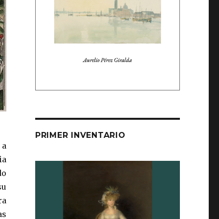
PRIMER INVENTARIO
 a
ia
do
su
ra
as