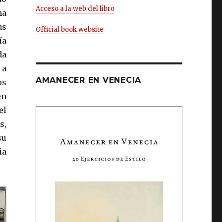
Acceso a la web del libro
na
as
Official book website
ía
da
 a
AMANECER EN VENECIA
os
en
el
s,
su
ia