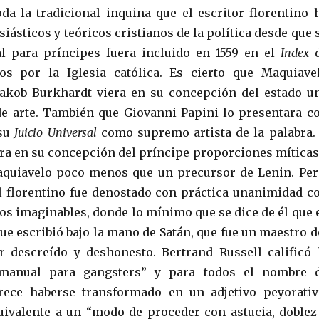
oda la tradicional inquina que el escritor florentino 
siásticos y teóricos cristianos de la política desde que 
 para príncipes fuera incluido en 1559 en el
Index
dos por la Iglesia católica. Es cierto que Maquiave
Jakob Burkhardt viera en su concepción del estado u
de arte. También que Giovanni Papini lo presentara c
su
Juicio Universal
como supremo artista de la palabra.
ra en su concepción del príncipe proporciones míticas
aquiavelo poco menos que un precursor de Lenin. Per
l florentino fue denostado con práctica unanimidad c
tos imaginables, donde lo mínimo que se dice de él que 
 que escribió bajo la mano de Satán, que fue un maestro d
r descreído y deshonesto. Bertrand Russell calificó 
manual para gangsters” y para todos el nombre 
ece haberse transformado en un adjetivo peyorativ
quivalente a un “modo de proceder con astucia, doblez