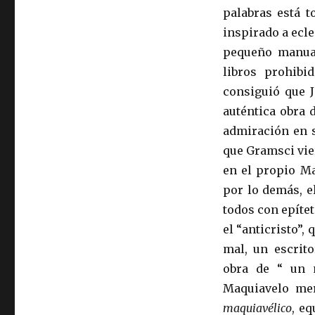
palabras está t
inspirado a ecle
pequeño manual
libros prohibi
consiguió que 
auténtica obra 
admiración en 
que Gramsci vie
en el propio M
por lo demás, e
todos con epíte
el “anticristo”,
mal, un escrito
obra de “ un 
Maquiavelo mer
maquiavélico
, e