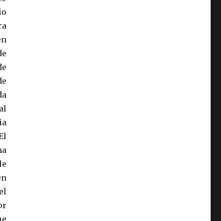
io
ra
en
de
de
de
da
al
ia
El
na
le
en
el
or
ue