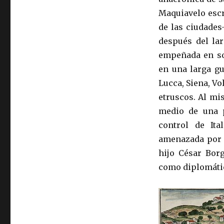
Maquiavelo escr
de las ciudades
después del la
empeñada en so
en una larga gu
Lucca, Siena, V
etruscos. Al m
medio de una p
control de Ita
amenazada por l
hijo César Borg
como diplomátic