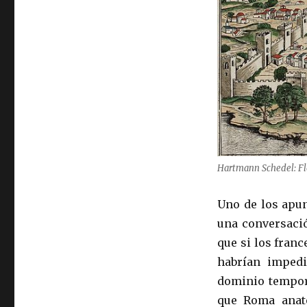
Hartmann Schedel: Fl
Uno de los apun
una conversació
que si los franc
habrían imped
dominio tempora
que Roma anate