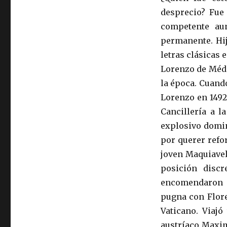
desprecio? Fue
competente au
permanente. Hij
letras clásicas 
Lorenzo de Médic
la época. Cuand
Lorenzo en 1492
Cancillería a 
explosivo domin
por querer refor
joven Maquiavel
posición disc
encomendaron d
pugna con Floren
Vaticano. Viaj
austríaco Maxim