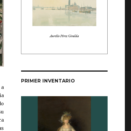
PRIMER INVENTARIO
 a
ia
do
su
ra
as