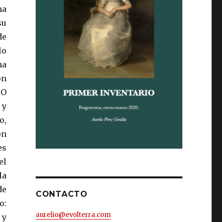
ha
su
de
lo
na
on
 O
 y
o,
on
es
el
la
de
CONTACTO
o:
aurelio@evolterra.com
 y