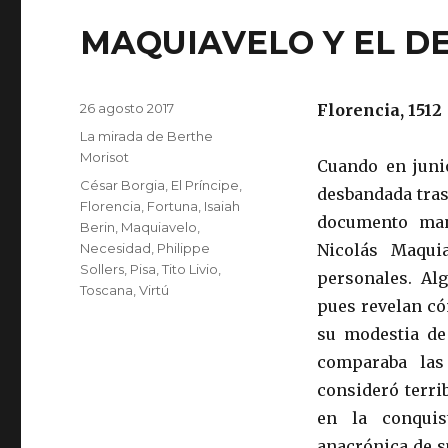
MAQUIAVELO Y EL D
Publicado
26 agosto 2017
Florencia, 1512
el
Categorías
La mirada de Berthe
Morisot
Cuando en juni
Etiquetas
César Borgia
,
El Príncipe
,
desbandada tras
Florencia
,
Fortuna
,
Isaiah
documento man
Berin
,
Maquiavelo
,
Necesidad
,
Philippe
Nicolás Maqui
Sollers
,
Pisa
,
Tito Livio
,
personales. Alg
Toscana
,
Virtú
pues revelan có
su modestia de
comparaba las
consideró terr
en la conquis
anacrónica de s