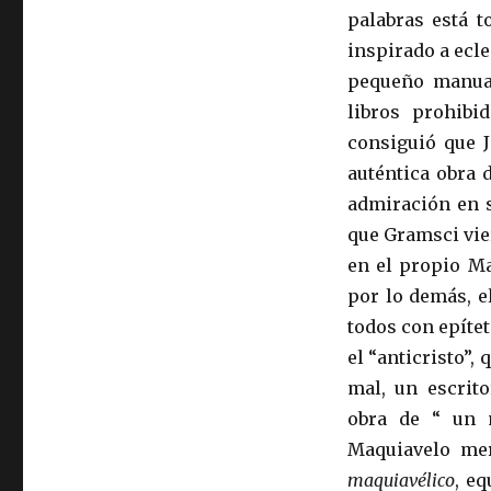
palabras está t
inspirado a ecle
pequeño manual
libros prohibi
consiguió que 
auténtica obra 
admiración en 
que Gramsci vie
en el propio M
por lo demás, e
todos con epíte
el “anticristo”,
mal, un escrito
obra de “ un 
Maquiavelo mer
maquiavélico
, e