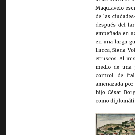
Maquiavelo escr
de las ciudades
después del la
empeñada en so
en una larga gu
Lucca, Siena, V
etruscos. Al m
medio de una p
control de Ita
amenazada por l
hijo César Borg
como diplomátic