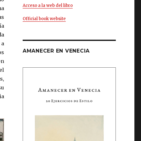
Acceso a la web del libro
na
as
Official book website
ía
da
 a
AMANECER EN VENECIA
os
en
el
s,
su
ia