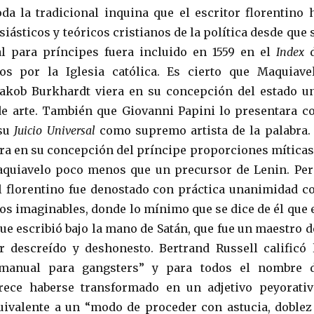
oda la tradicional inquina que el escritor florentino 
siásticos y teóricos cristianos de la política desde que 
 para príncipes fuera incluido en 1559 en el
Index
dos por la Iglesia católica. Es cierto que Maquiave
Jakob Burkhardt viera en su concepción del estado u
de arte. También que Giovanni Papini lo presentara c
su
Juicio Universal
como supremo artista de la palabra.
ra en su concepción del príncipe proporciones míticas
aquiavelo poco menos que un precursor de Lenin. Per
l florentino fue denostado con práctica unanimidad c
tos imaginables, donde lo mínimo que se dice de él que 
 que escribió bajo la mano de Satán, que fue un maestro d
r descreído y deshonesto. Bertrand Russell calificó 
manual para gangsters” y para todos el nombre 
ece haberse transformado en un adjetivo peyorativ
quivalente a un “modo de proceder con astucia, doblez