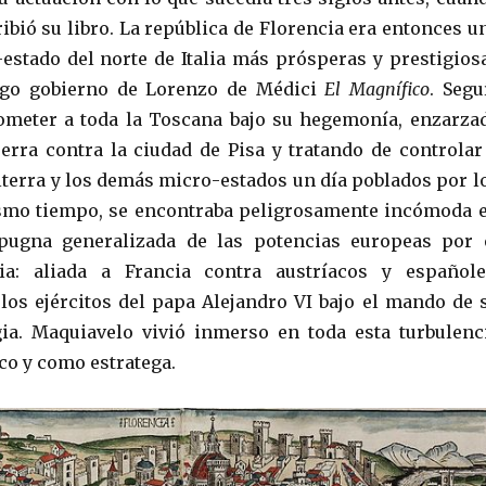
ibió su libro. La república de Florencia era entonces u
-estado del norte de Italia más prósperas y prestigios
rgo gobierno de Lorenzo de Médici
El Magnífico
. Segu
meter a toda la Toscana bajo su hegemonía, enzarza
erra contra la ciudad de Pisa y tratando de controlar
olterra y los demás micro-estados un día poblados por l
ismo tiempo, se encontraba peligrosamente incómoda 
ugna generalizada de las potencias europeas por 
lia: aliada a Francia contra austríacos y españole
os ejércitos del papa Alejandro VI bajo el mando de 
ia. Maquiavelo vivió inmerso en toda esta turbulenc
o y como estratega.