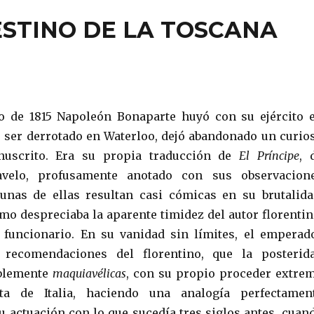
ESTINO DE LA TOSCANA
o de 1815 Napoleón Bonaparte huyó con su ejército 
 ser derrotado en Waterloo, dejó abandonado un curio
uscrito. Era su propia traducción de
El Príncipe
, 
avelo, profusamente anotado con sus observacion
unas de ellas resultan casi cómicas en su brutalida
mo despreciaba la aparente timidez del autor florentin
 funcionario. En su vanidad sin límites, el emperad
 recomendaciones del florentino, que la posterid
iblemente
maquiavélicas
, con su propio proceder extre
ta de Italia, haciendo una analogía perfectamen
u actuación con lo que sucedía tres siglos antes, cuan