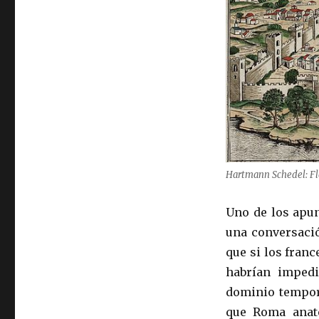
Hartmann Schedel: Fl
Uno de los apun
una conversació
que si los franc
habrían imped
dominio tempora
que Roma anate