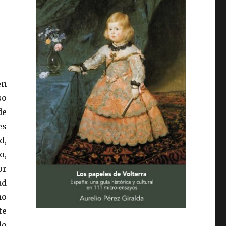
en
so
de
es
d,
o,
or
ad
mo
te
do