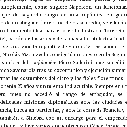
 simplemente, como sugiere Napoleón, un funcionar
nque de segundo rango en una república en guer
o de un abogado florentino de clase media, se educó 
en el momento ideal para ello, en la ilustrada Florencia 
i, patrón de las artes y de la más alta intelectualidad 
o se proclamó la república de Florencia tras la muerte 
, Nicolás Maquiavelo consiguió un puesto en la Segun
la sombra del
confalonière
Piero Soderini, que sucedió 
ico Savonarola tras su excomunión y ejecución sumar
mar las costumbres del clero y los fieles florentinos. 
o tenía 25 años y un talento indiscutible. Siempre en u
reta, pues no accedió al rango de embajador, se 
elicadas misiones diplomáticas ante las ciudades 
cia, Lucca en particular, y ante la corte de Francia y 
ó también a Ginebra con un encargo para el emperad
iliano I y tuvo varios encuentros con César Borgia, q