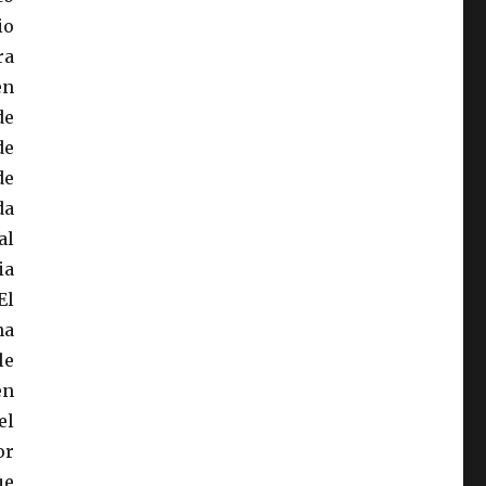
io
ra
en
de
de
de
da
al
ia
El
na
le
en
el
or
ue