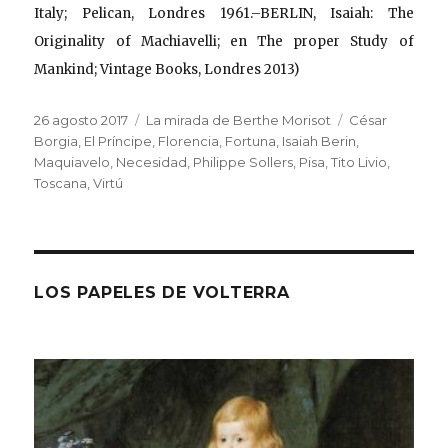
Italy; Pelican, Londres 1961.–BERLIN, Isaiah: The
Originality of Machiavelli; en The proper Study of
Mankind; Vintage Books, Londres 2013)
Publicado
Categorías
Etiquetas
26 agosto 2017
La mirada de Berthe Morisot
César
el
Borgia
,
El Príncipe
,
Florencia
,
Fortuna
,
Isaiah Berin
,
Maquiavelo
,
Necesidad
,
Philippe Sollers
,
Pisa
,
Tito Livio
,
Toscana
,
Virtú
LOS PAPELES DE VOLTERRA