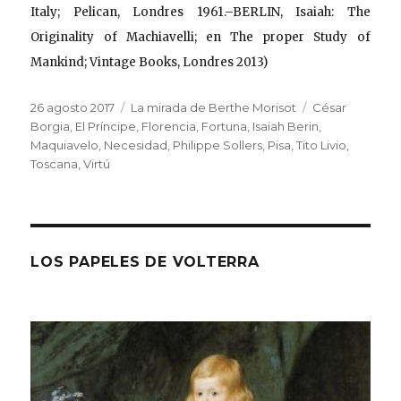
Italy; Pelican, Londres 1961.–BERLIN, Isaiah: The
Originality of Machiavelli; en The proper Study of
Mankind; Vintage Books, Londres 2013)
Publicado
Categorías
Etiquetas
26 agosto 2017
La mirada de Berthe Morisot
César
el
Borgia
,
El Príncipe
,
Florencia
,
Fortuna
,
Isaiah Berin
,
Maquiavelo
,
Necesidad
,
Philippe Sollers
,
Pisa
,
Tito Livio
,
Toscana
,
Virtú
LOS PAPELES DE VOLTERRA