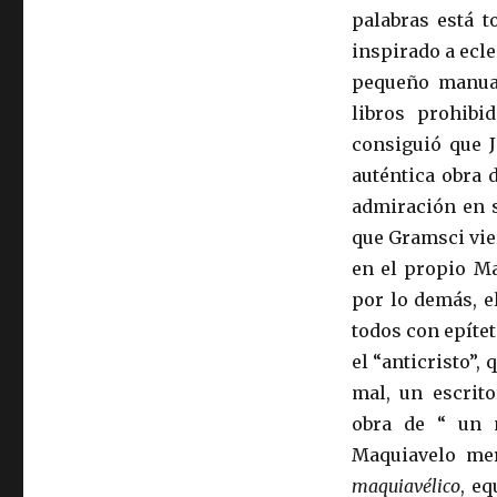
palabras está t
inspirado a ecle
pequeño manual
libros prohibi
consiguió que 
auténtica obra 
admiración en 
que Gramsci vie
en el propio M
por lo demás, e
todos con epíte
el “anticristo”,
mal, un escrito
obra de “ un 
Maquiavelo mer
maquiavélico
, e