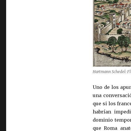
Hartmann Schedel: Fl
Uno de los apun
una conversació
que si los franc
habrían imped
dominio tempora
que Roma anate