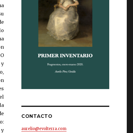
ha
su
de
lo
na
on
 O
 y
o,
on
es
el
la
de
CONTACTO
o:
aurelio@evolterra.com
 y