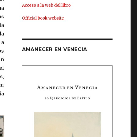
Acceso a la web del libro
na
as
Official book website
ía
da
 a
AMANECER EN VENECIA
os
en
el
s,
su
ia