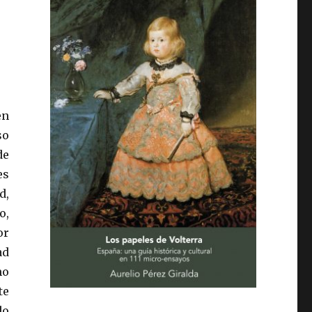
en
so
de
es
d,
o,
or
ad
mo
te
do