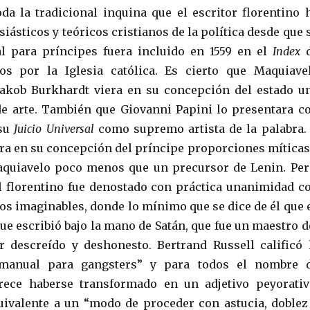
oda la tradicional inquina que el escritor florentino 
siásticos y teóricos cristianos de la política desde que 
 para príncipes fuera incluido en 1559 en el
Index
dos por la Iglesia católica. Es cierto que Maquiave
Jakob Burkhardt viera en su concepción del estado u
de arte. También que Giovanni Papini lo presentara c
su
Juicio Universal
como supremo artista de la palabra.
ra en su concepción del príncipe proporciones míticas
aquiavelo poco menos que un precursor de Lenin. Per
l florentino fue denostado con práctica unanimidad c
tos imaginables, donde lo mínimo que se dice de él que 
 que escribió bajo la mano de Satán, que fue un maestro d
r descreído y deshonesto. Bertrand Russell calificó 
manual para gangsters” y para todos el nombre 
ece haberse transformado en un adjetivo peyorativ
quivalente a un “modo de proceder con astucia, doblez