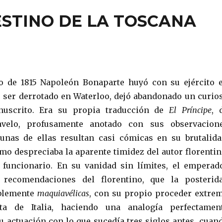
ESTINO DE LA TOSCANA
o de 1815 Napoleón Bonaparte huyó con su ejército 
 ser derrotado en Waterloo, dejó abandonado un curio
uscrito. Era su propia traducción de
El Príncipe
, 
avelo, profusamente anotado con sus observacion
unas de ellas resultan casi cómicas en su brutalida
mo despreciaba la aparente timidez del autor florentin
 funcionario. En su vanidad sin límites, el emperad
 recomendaciones del florentino, que la posterid
iblemente
maquiavélicas
, con su propio proceder extre
ta de Italia, haciendo una analogía perfectamen
u actuación con lo que sucedía tres siglos antes, cuan