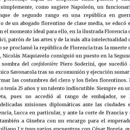
 simplemente, como sugiere Napoleón, un funcionar
nque de segundo rango en una república en guer
o de un abogado florentino de clase media, se educó 
en el momento ideal para ello, en la ilustrada Florencia 
i, patrón de las artes y de la más alta intelectualidad 
o se proclamó la república de Florencia tras la muerte 
, Nicolás Maquiavelo consiguió un puesto en la Segun
la sombra del
confalonière
Piero Soderini, que sucedió 
ico Savonarola tras su excomunión y ejecución sumar
mar las costumbres del clero y los fieles florentinos. 
o tenía 25 años y un talento indiscutible. Siempre en u
reta, pues no accedió al rango de embajador, se 
elicadas misiones diplomáticas ante las ciudades 
cia, Lucca en particular, y ante la corte de Francia y 
ó también a Ginebra con un encargo para el emperad
iliano I y tuvo varios encuentros con César Borgia, q