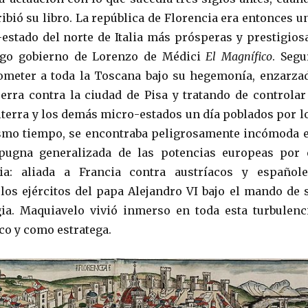
ibió su libro. La república de Florencia era entonces u
-estado del norte de Italia más prósperas y prestigios
rgo gobierno de Lorenzo de Médici
El Magnífico
. Segu
meter a toda la Toscana bajo su hegemonía, enzarza
erra contra la ciudad de Pisa y tratando de controlar
olterra y los demás micro-estados un día poblados por l
ismo tiempo, se encontraba peligrosamente incómoda 
ugna generalizada de las potencias europeas por 
lia: aliada a Francia contra austríacos y españole
os ejércitos del papa Alejandro VI bajo el mando de 
ia. Maquiavelo vivió inmerso en toda esta turbulenc
o y como estratega.