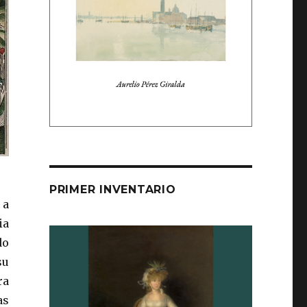
PRIMER INVENTARIO
 a
ia
do
su
ra
as