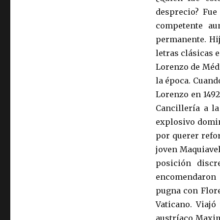
desprecio? Fue
competente au
permanente. Hij
letras clásicas 
Lorenzo de Médic
la época. Cuand
Lorenzo en 1492
Cancillería a 
explosivo domin
por querer refor
joven Maquiavel
posición disc
encomendaron d
pugna con Floren
Vaticano. Viaj
austríaco Maxim