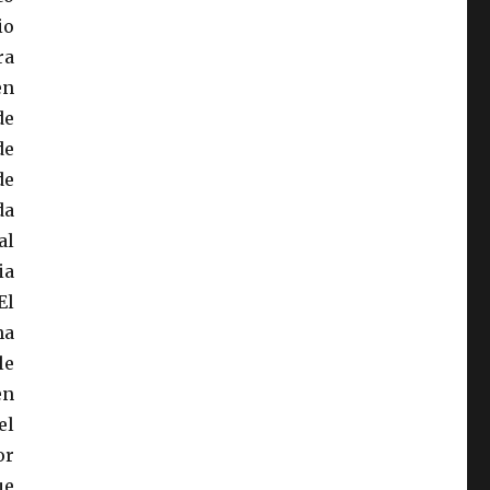
io
ra
en
de
de
de
da
al
ia
El
na
le
en
el
or
ue