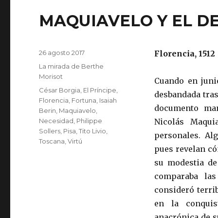
MAQUIAVELO Y EL D
Publicado
26 agosto 2017
Florencia, 1512
el
Categorías
La mirada de Berthe
Morisot
Cuando en juni
Etiquetas
César Borgia
,
El Príncipe
,
desbandada tras
Florencia
,
Fortuna
,
Isaiah
documento man
Berin
,
Maquiavelo
,
Necesidad
,
Philippe
Nicolás Maqui
Sollers
,
Pisa
,
Tito Livio
,
personales. Alg
Toscana
,
Virtú
pues revelan có
su modestia de
comparaba las
consideró terr
en la conquis
anacrónica de s