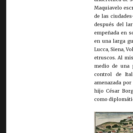
Maquiavelo escr
de las ciudades
después del la
empeñada en so
en una larga gu
Lucca, Siena, V
etruscos. Al m
medio de una p
control de Ita
amenazada por l
hijo César Borg
como diplomátic