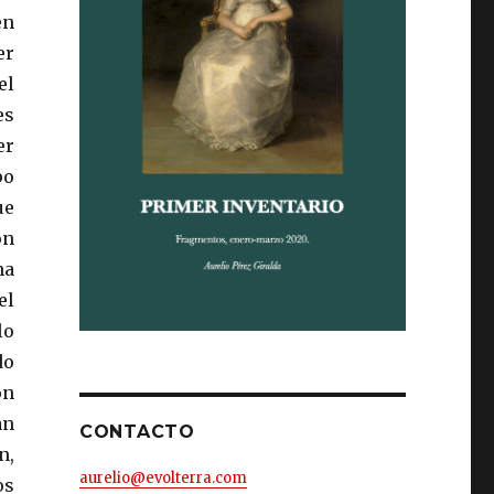
en
er
el
es
er
po
ue
ón
na
el
lo
do
on
an
CONTACTO
n,
aurelio@evolterra.com
os