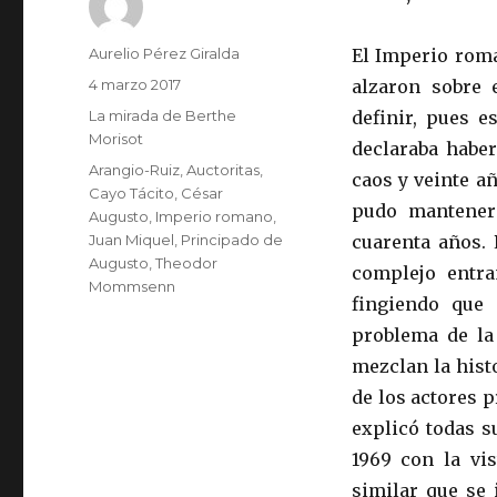
Autor
Aurelio Pérez Giralda
El Imperio roma
Publicado
4 marzo 2017
alzaron sobre 
el
Categorías
La mirada de Berthe
definir, pues e
Morisot
declaraba haber
Etiquetas
Arangio-Ruiz
,
Auctoritas
,
caos y veinte a
Cayo Tácito
,
César
pudo mantener
Augusto
,
Imperio romano
,
Juan Miquel
,
Principado de
cuarenta años. 
Augusto
,
Theodor
complejo entr
Mommsenn
fingiendo que 
problema de la
mezclan la histo
de los actores 
explicó todas s
1969 con la vi
similar que se 