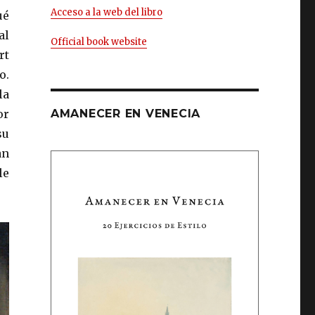
Acceso a la web del libro
ué
al
Official book website
rt
o.
la
or
AMANECER EN VENECIA
su
an
le