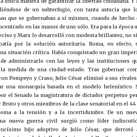
la única manera de garantizar la libertad ciudadana. Y 
liéndose de un subterfugio, con tanta astucia que l
ían que se gobernaban a sí mismos, cuando de hecho 
ncentrado en las manos de uno sólo. Era para la época 
eciso y Marx lo desarrolló con modesta brillantez, no s
atía por la solución autoritaria. Roma, en efecto, 
na situación crítica. Había conquistado un gran imper
de administrarlo con las leyes y las instituciones q
 la medida de una ciudad-estado. Tras gobernar co
 con Pompeyo y Craso, Julio César eliminó a sus rivales
rar una monarquía basada en el modelo helenístico. 
or el Senado la magistratura de dictador perpetuo pe
 Bruto y otros miembros de la clase senatorial en el 44 
Roma a la tensión y a la incertidumbre. De un nue
una nueva guerra civil surgió como líder indiscuti
encísimo hijo adoptivo de Julio César, que derrotó 