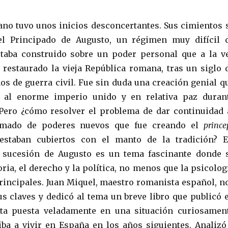
no tuvo unos inicios desconcertantes. Sus cimientos 
el Principado de Augusto, un régimen muy difícil 
staba construido sobre un poder personal que a la v
 restaurado la vieja República romana, tras un siglo 
ños de guerra civil. Fue sin duda una creación genial q
 al enorme imperio unido y en relativa paz duran
Pero ¿cómo resolver el problema de dar continuidad 
amado de poderes nuevos que fue creando el
prince
estaban cubiertos con el manto de la tradición? E
 sucesión de Augusto es un tema fascinante donde 
ria, el derecho y la política, no menos que la psicolog
principales. Juan Miquel, maestro romanista español, n
us claves y dedicó al tema un breve libro que publicó 
sta puesta veladamente en una situación curiosamen
iba a vivir en España en los años siguientes. Analizó