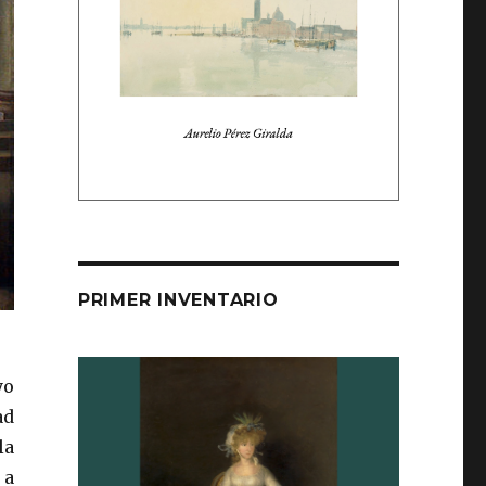
PRIMER INVENTARIO
yo
ad
la
 a