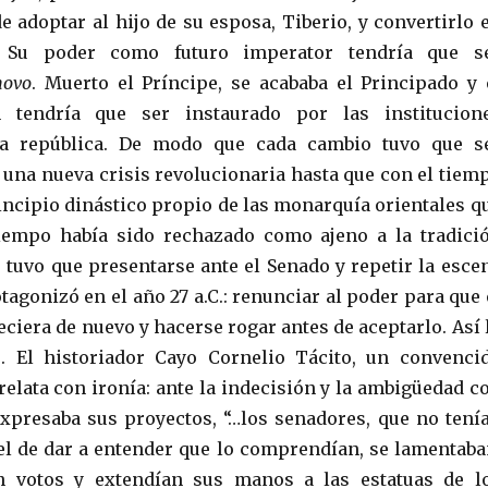
e adoptar al hijo de su esposa, Tiberio, y convertirlo 
. Su poder como futuro imperator tendría que s
novo
. Muerto el Príncipe, se acababa el Principado y 
 tendría que ser instaurado por las institucion
la república. De modo que cada cambio tuvo que s
una nueva crisis revolucionaria hasta que con el tiem
incipio dinástico propio de las monarquía orientales q
tiempo había sido rechazado como ajeno a la tradici
 tuvo que presentarse ante el Senado y repetir la esce
agonizó en el año 27 a.C.: renunciar al poder para que 
eciera de nuevo y hacerse rogar antes de aceptarlo. Así 
. El historiador Cayo Cornelio Tácito, un convenci
relata con ironía: ante la indecisión y la ambigüedad c
expresaba sus proyectos, “…los senadores, que no tení
el de dar a entender que lo comprendían, se lamentaba
an votos y extendían sus manos a las estatuas de l