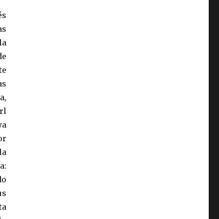
és
as
la
de
te
as
a,
rl
ya
or
la
a:
do
us
ta