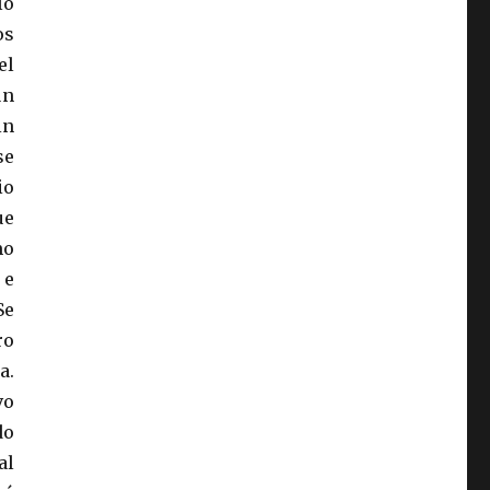
lo
os
el
un
in
se
io
ue
mo
 e
Se
ro
a.
vo
do
al