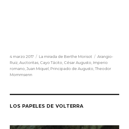
Publicado
Categorías
Etiquetas
4 marzo 2017
La mirada de Berthe Morisot
Arangio-
el
Ruiz
,
Auctoritas
,
Cayo Tácito
,
César Augusto
,
Imperio
romano
,
Juan Miquel
,
Principado de Augusto
,
Theodor
Mommsenn
LOS PAPELES DE VOLTERRA