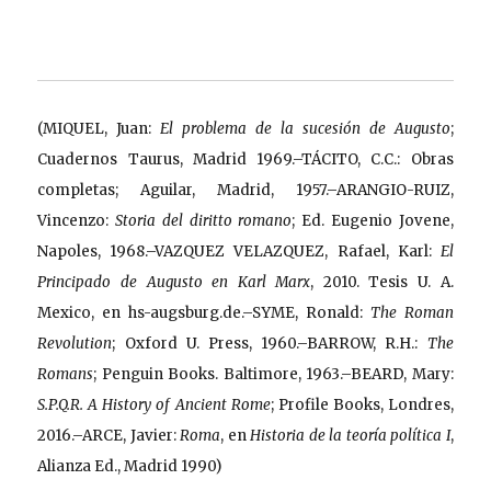
(MIQUEL, Juan:
El problema de la sucesión de Augusto
;
Cuadernos Taurus, Madrid 1969.–TÁCITO, C.C.: Obras
completas; Aguilar, Madrid, 1957.–ARANGIO-RUIZ,
Vincenzo:
Storia del diritto romano
; Ed. Eugenio Jovene,
Napoles, 1968.–VAZQUEZ VELAZQUEZ, Rafael, Karl:
El
Principado de Augusto en Karl Marx
, 2010. Tesis U. A.
Mexico, en hs-augsburg.de.–SYME, Ronald:
The Roman
Revolution
; Oxford U. Press, 1960.–BARROW, R.H.:
The
Romans
; Penguin Books. Baltimore, 1963.–BEARD, Mary:
S.P.Q.R. A History of Ancient Rome
; Profile Books, Londres,
2016.–ARCE, Javier:
Roma
, en
Historia de la teoría política I
,
Alianza Ed., Madrid 1990)