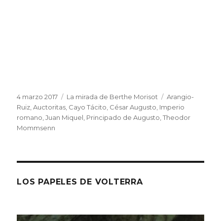
Publicado
Categorías
Etiquetas
4 marzo 2017
La mirada de Berthe Morisot
Arangio-
el
Ruiz
,
Auctoritas
,
Cayo Tácito
,
César Augusto
,
Imperio
romano
,
Juan Miquel
,
Principado de Augusto
,
Theodor
Mommsenn
LOS PAPELES DE VOLTERRA