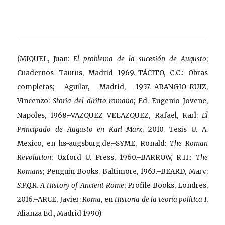
(MIQUEL, Juan:
El problema de la sucesión de Augusto
;
Cuadernos Taurus, Madrid 1969.–TÁCITO, C.C.: Obras
completas; Aguilar, Madrid, 1957.–ARANGIO-RUIZ,
Vincenzo:
Storia del diritto romano
; Ed. Eugenio Jovene,
Napoles, 1968.–VAZQUEZ VELAZQUEZ, Rafael, Karl:
El
Principado de Augusto en Karl Marx
, 2010. Tesis U. A.
Mexico, en hs-augsburg.de.–SYME, Ronald:
The Roman
Revolution
; Oxford U. Press, 1960.–BARROW, R.H.:
The
Romans
; Penguin Books. Baltimore, 1963.–BEARD, Mary:
S.P.Q.R. A History of Ancient Rome
; Profile Books, Londres,
2016.–ARCE, Javier:
Roma
, en
Historia de la teoría política I
,
Alianza Ed., Madrid 1990)