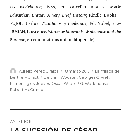
PG Wodehouse
; 1945, en orwell.ru.–BLACK. Mark:
Edwardian Britain. A Very Brief History
; Kindle Books.–
PUJOL, Carlos:
Victorianos y modernos
; Ed. Nobel, s.f..–
DUGAN, Lawrence:
Worcesteshirewards. Wodehouse and the
Baroque
; en connotations.uni-tuebingen.de)
Autor
Publicado
Categorías
Aurelio Pérez Giralda
18 marzo 2017
La mirada de
el
Etiquetas
Berthe Morisot
Bertram Wooster
,
Georges Orwell
,
humor inglés
,
Jeeves
,
Oscar Wilde
,
P.G. Wodehouse
,
Robert McCrumb
Navegación
ANTERIOR
de
LA SUCESIÓN DE CÉSAR
Entrada