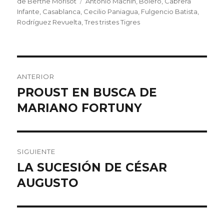
el
Etiquetas
de Berthe Morisot
Antonio Machin
,
Bolero
,
Cabrera
Infante
,
Casablanca
,
Cecilio Paniagua
,
Fulgencio Batista
,
Rodríguez Revuelta
,
Tres tristes Tigres
Navegación
ANTERIOR
de
PROUST EN BUSCA DE
Entrada
anterior:
MARIANO FORTUNY
entradas
SIGUIENTE
LA SUCESIÓN DE CÉSAR
Entrada
siguiente:
AUGUSTO