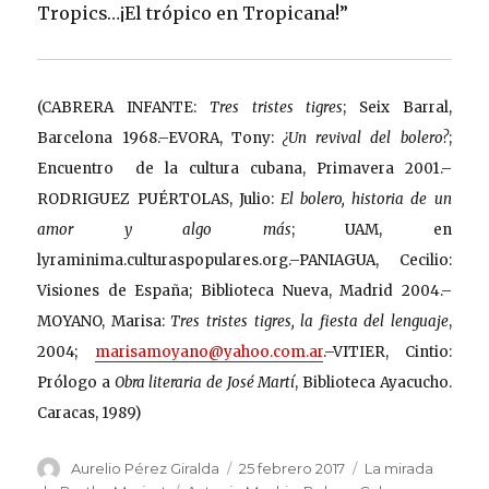
Tropics…¡El trópico en Tropicana!”
(CABRERA INFANTE:
Tres tristes tigres
; Seix Barral,
Barcelona 1968.–EVORA, Tony:
¿Un revival del bolero?
;
Encuentro de la cultura cubana, Primavera 2001.–
RODRIGUEZ PUÉRTOLAS, Julio:
El bolero, historia de un
amor y algo más
; UAM, en
lyraminima.culturaspopulares.org.–PANIAGUA, Cecilio:
Visiones de España; Biblioteca Nueva, Madrid 2004.–
MOYANO, Marisa:
Tres tristes tigres, la fiesta del lenguaje
,
2004;
marisamoyano@yahoo.com.ar
.–VITIER, Cintio:
Prólogo a
Obra literaria de José Martí
, Biblioteca Ayacucho.
Caracas, 1989)
Autor
Publicado
Categorías
Aurelio Pérez Giralda
25 febrero 2017
La mirada