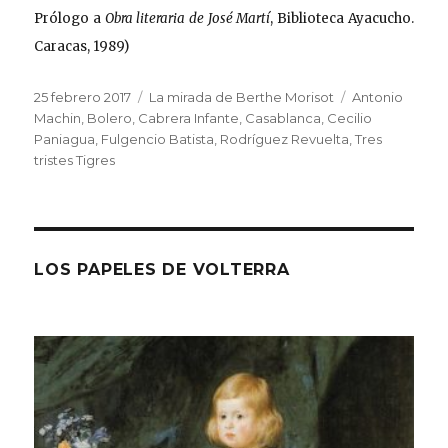
Prólogo a
Obra literaria de José Martí
, Biblioteca Ayacucho.
Caracas, 1989)
Publicado
Categorías
Etiquetas
25 febrero 2017
La mirada de Berthe Morisot
Antonio
el
Machin
,
Bolero
,
Cabrera Infante
,
Casablanca
,
Cecilio
Paniagua
,
Fulgencio Batista
,
Rodríguez Revuelta
,
Tres
tristes Tigres
LOS PAPELES DE VOLTERRA