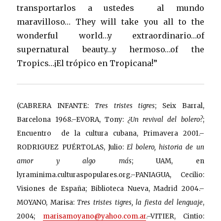
transportarlos a ustedes al mundo
maravilloso… They will take you all to the
wonderful world…y extraordinario…of
supernatural beauty…y hermoso…of the
Tropics…¡El trópico en Tropicana!”
(CABRERA INFANTE:
Tres tristes tigres
; Seix Barral,
Barcelona 1968.–EVORA, Tony:
¿Un revival del bolero?
;
Encuentro de la cultura cubana, Primavera 2001.–
RODRIGUEZ PUÉRTOLAS, Julio:
El bolero, historia de un
amor y algo más
; UAM, en
lyraminima.culturaspopulares.org.–PANIAGUA, Cecilio:
Visiones de España; Biblioteca Nueva, Madrid 2004.–
MOYANO, Marisa:
Tres tristes tigres, la fiesta del lenguaje
,
2004;
marisamoyano@yahoo.com.ar
.–VITIER, Cintio: