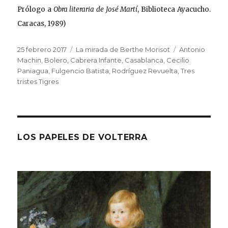
Prólogo a
Obra literaria de José Martí
, Biblioteca Ayacucho.
Caracas, 1989)
Publicado
Categorías
Etiquetas
25 febrero 2017
La mirada de Berthe Morisot
Antonio
el
Machin
,
Bolero
,
Cabrera Infante
,
Casablanca
,
Cecilio
Paniagua
,
Fulgencio Batista
,
Rodríguez Revuelta
,
Tres
tristes Tigres
LOS PAPELES DE VOLTERRA