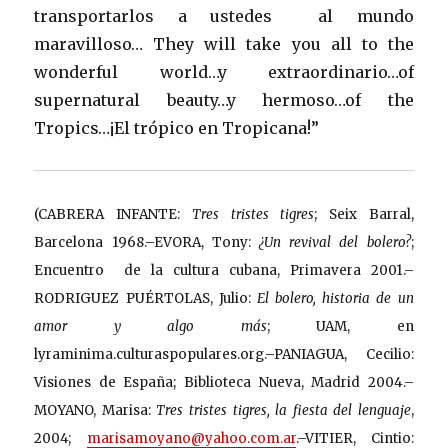
transportarlos a ustedes al mundo
maravilloso… They will take you all to the
wonderful world…y extraordinario…of
supernatural beauty…y hermoso…of the
Tropics…¡El trópico en Tropicana!”
(CABRERA INFANTE:
Tres tristes tigres
; Seix Barral,
Barcelona 1968.–EVORA, Tony:
¿Un revival del bolero?
;
Encuentro de la cultura cubana, Primavera 2001.–
RODRIGUEZ PUÉRTOLAS, Julio:
El bolero, historia de un
amor y algo más
; UAM, en
lyraminima.culturaspopulares.org.–PANIAGUA, Cecilio:
Visiones de España; Biblioteca Nueva, Madrid 2004.–
MOYANO, Marisa:
Tres tristes tigres, la fiesta del lenguaje
,
2004;
marisamoyano@yahoo.com.ar
.–VITIER, Cintio: