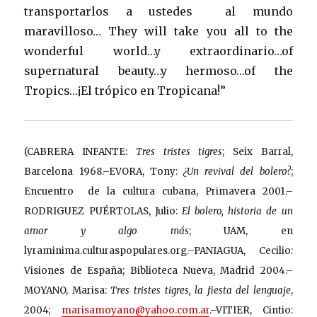
transportarlos a ustedes al mundo
maravilloso… They will take you all to the
wonderful world…y extraordinario…of
supernatural beauty…y hermoso…of the
Tropics…¡El trópico en Tropicana!”
(CABRERA INFANTE:
Tres tristes tigres
; Seix Barral,
Barcelona 1968.–EVORA, Tony:
¿Un revival del bolero?
;
Encuentro de la cultura cubana, Primavera 2001.–
RODRIGUEZ PUÉRTOLAS, Julio:
El bolero, historia de un
amor y algo más
; UAM, en
lyraminima.culturaspopulares.org.–PANIAGUA, Cecilio:
Visiones de España; Biblioteca Nueva, Madrid 2004.–
MOYANO, Marisa:
Tres tristes tigres, la fiesta del lenguaje
,
2004;
marisamoyano@yahoo.com.ar
.–VITIER, Cintio: