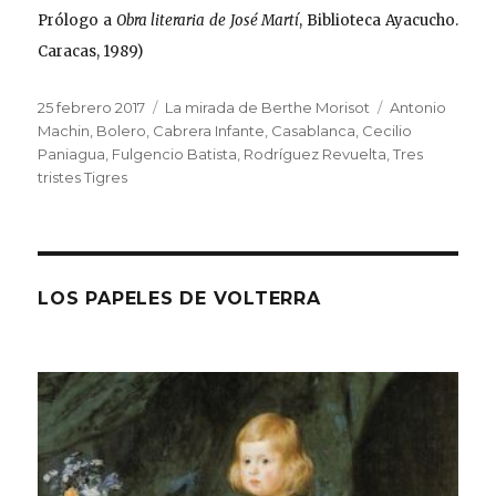
Prólogo a
Obra literaria de José Martí
, Biblioteca Ayacucho.
Caracas, 1989)
Publicado
Categorías
Etiquetas
25 febrero 2017
La mirada de Berthe Morisot
Antonio
el
Machin
,
Bolero
,
Cabrera Infante
,
Casablanca
,
Cecilio
Paniagua
,
Fulgencio Batista
,
Rodríguez Revuelta
,
Tres
tristes Tigres
LOS PAPELES DE VOLTERRA