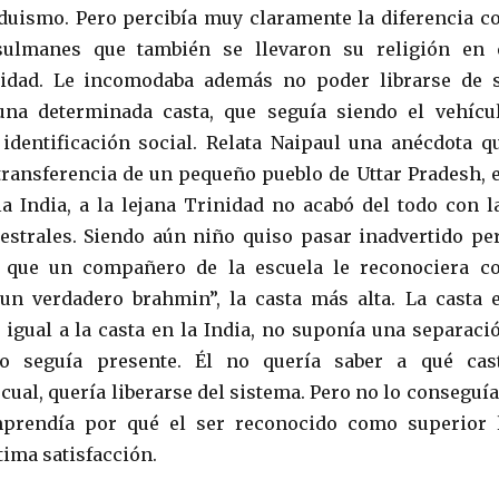
duismo. Pero percibía muy claramente la diferencia c
sulmanes que también se llevaron su religión en 
nidad. Le incomodaba además no poder librarse de 
una determinada casta, que seguía siendo el vehícu
 identificación social. Relata Naipaul una anécdota q
transferencia de un pequeño pueblo de Uttar Pradesh, 
la India, a la lejana Trinidad no acabó del todo con l
strales. Siendo aún niño quiso pasar inadvertido pe
 que un compañero de la escuela le reconociera c
un verdadero brahmin”, la casta más alta. La casta 
 igual a la casta en la India, no suponía una separaci
ro seguía presente. Él no quería saber a qué cas
cual, quería liberarse del sistema. Pero no lo conseguía
prendía por qué el ser reconocido como superior 
tima satisfacción.