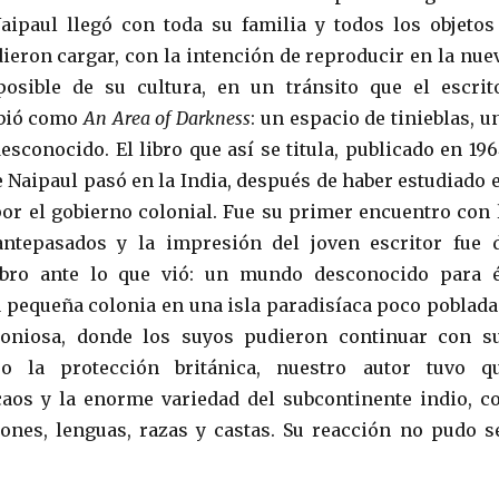
Naipaul llegó con toda su familia y todos los objetos
ieron cargar, con la intención de reproducir en la nue
posible de su cultura, en un tránsito que el escrit
ibió como
An Area of Darkness
: un espacio de tinieblas, u
esconocido. El libro que así se titula, publicado en 196
e Naipaul pasó en la India, después de haber estudiado 
or el gobierno colonial. Fue su primer encuentro con 
antepasados y la impresión del joven escritor fue 
bro ante lo que vió: un mundo desconocido para é
 pequeña colonia en una isla paradisíaca poco poblada
oniosa, donde los suyos pudieron continuar con s
jo la protección británica, nuestro autor tuvo q
caos y la enorme variedad del subcontinente indio, c
iones, lenguas, razas y castas. Su reacción no pudo s