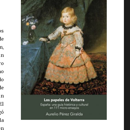
os
de
m,
un
ro
no
do
de
un
El
gó
la
en