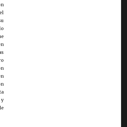
on
el
su
lo
ue
en
as
ro
on
en
ón
ta
 y
le