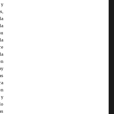
 y
s,
la
la
su
la
re
la
on
uy
as
ra
ón
 y
lo
as