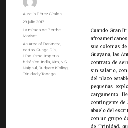
Autor
Aurelio Pérez Giralda
Publicado
29 julio 2017
el
Categorías
La mirada de Berthe
Cuando Gran Bret
Morisot
afroamericanos 
Etiquetas
An Area of Darkness
,
sus colonias de 
castas
,
Gunga Din
,
Guayana, las Ant
Hinduismo
,
Imperio
británico
,
India
,
Kim
,
N.S.
contrato de se
Naipaul
,
Rudyard Kipling
,
sin salario, con
Trinidad y Tobago
del plazo estab
pequeñas explo
cargamento ll
contingente de 2
abuelo del escri
con un grupo de
de Trinidad, q