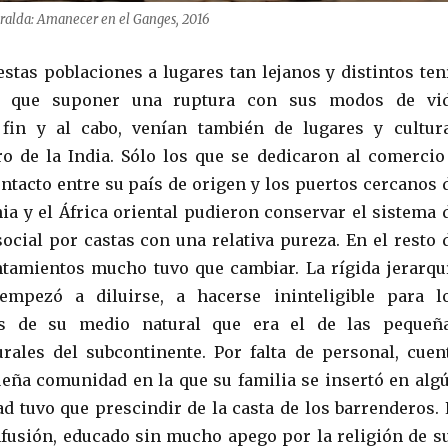
ralda: Amanecer en el Ganges, 2016
estas poblaciones a lugares tan lejanos y distintos ten
e que suponer una ruptura con sus modos de vi
l fin y al cabo, venían también de lugares y cultur
ro de la India. Sólo los que se dedicaron al comercio
ntacto entre su país de origen y los puertos cercanos 
ia y el África oriental pudieron conservar el sistema 
social por castas con una relativa pureza. En el resto 
tamientos mucho tuvo que cambiar. La rígida jerarqu
empezó a diluirse, a hacerse ininteligible para l
os de su medio natural que era el de las pequeñ
ales del subcontinente. Por falta de personal, cuen
ueña comunidad en la que su familia se insertó en alg
ad tuvo que prescindir de la casta de los barrenderos. 
nfusión, educado sin mucho apego por la religión de s