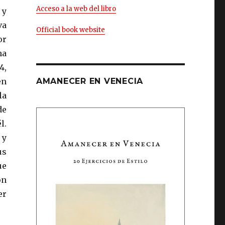
Acceso a la web del libro
 y
va
Official book website
or
na
4,
en
AMANECER EN VENECIA
la
de
l.
 y
us
ue
on
er