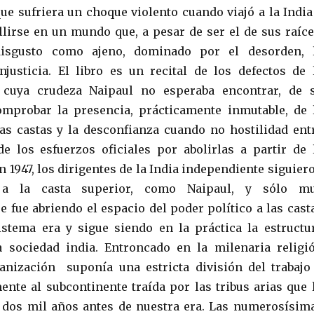
e sufriera un choque violento cuando viajó a la India
lirse en un mundo que, a pesar de ser el de sus raíce
disgusto como ajeno, dominado por el desorden, 
njusticia. El libro es un recital de los defectos de 
 cuya crudeza Naipaul no esperaba encontrar, de 
omprobar la presencia, prácticamente inmutable, de 
as castas y la desconfianza cuando no hostilidad ent
de los esfuerzos oficiales por abolirlas a partir de 
 1947, los dirigentes de la India independiente siguier
 a la casta superior, como Naipaul, y sólo m
e fue abriendo el espacio del poder político a las cast
sistema era y sigue siendo en la práctica la estructu
a sociedad india. Entroncado en la milenaria religi
anización suponía una estricta división del trabajo
ente al subcontinente traída por las tribus arias que 
 dos mil años antes de nuestra era. Las numerosísim