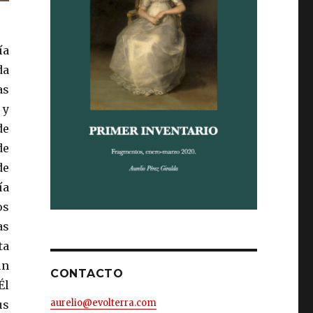
ía
da
as
 y
de
de
de
ía
os
as
ta
ún
CONTACTO
Él
aurelio@evolterra.com
us