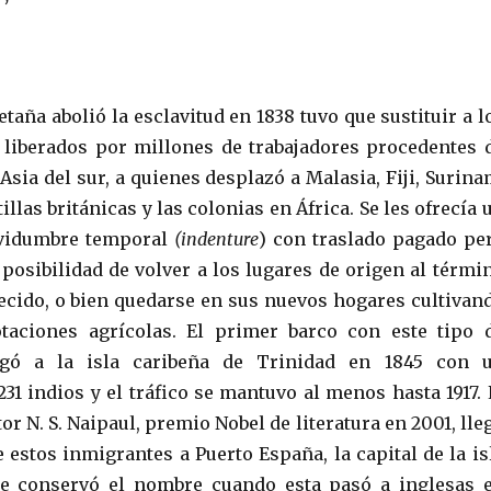
aña abolió la esclavitud en 1838 tuvo que sustituir a l
liberados por millones de trabajadores procedentes 
Asia del sur, a quienes desplazó a Malasia, Fiji, Surina
illas británicas y las colonias en África. Se les ofrecía 
rvidumbre temporal
(indenture
) con traslado pagado pe
 posibilidad de volver a los lugares de origen al térmi
lecido, o bien quedarse en sus nuevos hogares cultivan
taciones agrícolas. El primer barco con este tipo 
egó a la isla caribeña de Trinidad en 1845 con 
31 indios y el tráfico se mantuvo al menos hasta 1917. 
tor N. S. Naipaul, premio Nobel de literatura en 2001, lle
 estos inmigrantes a Puerto España, la capital de la is
ue conservó el nombre cuando esta pasó a inglesas 