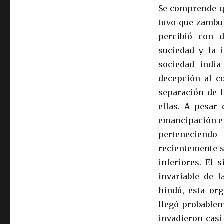
Se comprende qu
tuvo que zambul
percibió con 
suciedad y la i
sociedad india
decepción al c
separación de l
ellas. A pesar 
emancipación en
perteneciendo
recientemente s
inferiores. El 
invariable de l
hindú, esta org
llegó probablem
invadieron casi