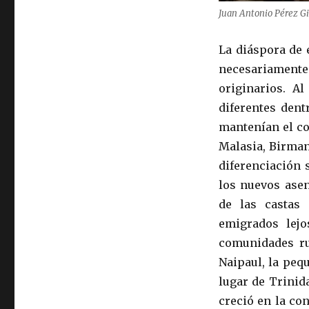
Juan Antonio Pérez Gi
La diáspora de 
necesariament
originarios. A
diferentes dent
mantenían el co
Malasia, Birman
diferenciación 
los nuevos asen
de las castas 
emigrados lej
comunidades rur
Naipaul, la peq
lugar de Trinid
creció en la co