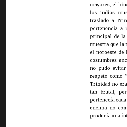
mayores, el hin
los indios mu
traslado a Tri
pertenencia a 
principal de la
muestra que la 
el noroeste de 
costumbres ance
no pudo evitar
respeto como “
Trinidad no era
tan brutal, pe
pertenecía cada 
encima no com
producía una ín