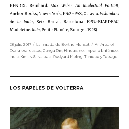
BENDIX, Reinhard:
Max Weber. An Intelectual Portrait
;
Anchor Books, Nueva York, 1962.–PAZ, Octavio:
Vislumbres
de la India
; Seix Barral, Barcelona 1995.–BIARDEAU,
Madeleine:
Inde
; Petite Planète, Bourges 1958)
Publicado
Categorías
Etiquetas
29 julio 2017
La mirada de Berthe Morisot
An Area of
el
Darkness
,
castas
,
Gunga Din
,
Hinduismo
,
Imperio británico
,
India
,
Kim
,
N.S. Naipaul
,
Rudyard Kipling
,
Trinidad y Tobago
LOS PAPELES DE VOLTERRA