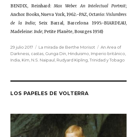
BENDIX, Reinhard:
Max Weber. An Intelectual Portrait
;
Anchor Books, Nueva York, 1962.–PAZ, Octavio:
Vislumbres
de la India
; Seix Barral, Barcelona 1995.–BIARDEAU,
Madeleine:
Inde
; Petite Planète, Bourges 1958)
Publicado
Categorías
Etiquetas
29 julio 2017
La mirada de Berthe Morisot
An Area of
el
Darkness
,
castas
,
Gunga Din
,
Hinduismo
,
Imperio británico
,
India
,
Kim
,
N.S. Naipaul
,
Rudyard Kipling
,
Trinidad y Tobago
LOS PAPELES DE VOLTERRA