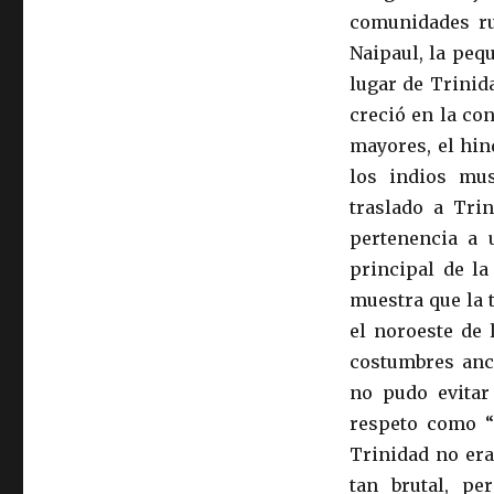
comunidades rur
Naipaul, la peq
lugar de Trinid
creció en la co
mayores, el hin
los indios mu
traslado a Tri
pertenencia a 
principal de la
muestra que la 
el noroeste de 
costumbres ance
no pudo evitar
respeto como “
Trinidad no era
tan brutal, pe