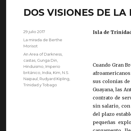
DOS VISIONES DE LA 
Publicado
29 julio 2017
Isla de Trinidad
el
Categorías
La mirada de Berthe
Morisot
Etiquetas
An Area of Darkness
,
castas
,
Gunga Din
,
Cuando Gran Bret
Hinduismo
,
Imperio
británico
,
India
,
Kim
,
N.S.
afroamericanos 
Naipaul
,
Rudyard Kipling
,
sus colonias de 
Trinidad y Tobago
Guayana, las Ant
contrato de se
sin salario, con
del plazo estab
pequeñas explo
cargamento ll