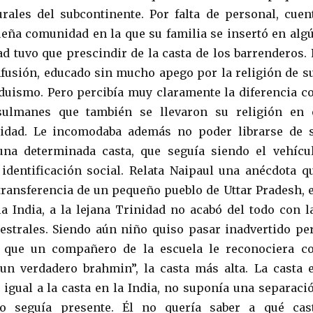
ales del subcontinente. Por falta de personal, cuen
ueña comunidad en la que su familia se insertó en alg
ad tuvo que prescindir de la casta de los barrenderos. 
nfusión, educado sin mucho apego por la religión de s
duismo. Pero percibía muy claramente la diferencia c
sulmanes que también se llevaron su religión en 
nidad. Le incomodaba además no poder librarse de 
una determinada casta, que seguía siendo el vehícu
 identificación social. Relata Naipaul una anécdota q
transferencia de un pequeño pueblo de Uttar Pradesh, 
la India, a la lejana Trinidad no acabó del todo con l
strales. Siendo aún niño quiso pasar inadvertido pe
 que un compañero de la escuela le reconociera c
un verdadero brahmin”, la casta más alta. La casta 
 igual a la casta en la India, no suponía una separaci
ro seguía presente. Él no quería saber a qué cas