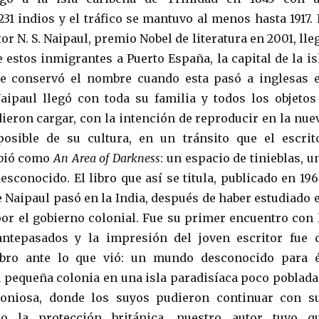
31 indios y el tráfico se mantuvo al menos hasta 1917. 
tor N. S. Naipaul, premio Nobel de literatura en 2001, lle
 estos inmigrantes a Puerto España, la capital de la is
ue conservó el nombre cuando esta pasó a inglesas 
Naipaul llegó con toda su familia y todos los objetos
ieron cargar, con la intención de reproducir en la nue
posible de su cultura, en un tránsito que el escrit
ibió como
An Area of Darkness
: un espacio de tinieblas, u
esconocido. El libro que así se titula, publicado en 196
e Naipaul pasó en la India, después de haber estudiado 
or el gobierno colonial. Fue su primer encuentro con 
antepasados y la impresión del joven escritor fue 
bro ante lo que vió: un mundo desconocido para é
 pequeña colonia en una isla paradisíaca poco poblada
oniosa, donde los suyos pudieron continuar con s
jo la protección británica, nuestro autor tuvo q