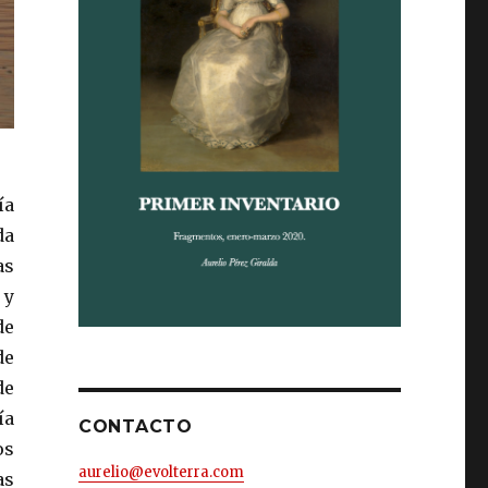
ía
da
as
 y
de
de
de
ía
CONTACTO
os
aurelio@evolterra.com
as