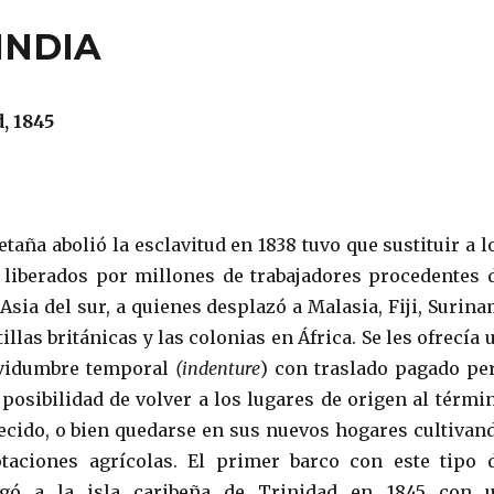
INDIA
, 1845
aña abolió la esclavitud en 1838 tuvo que sustituir a l
liberados por millones de trabajadores procedentes 
Asia del sur, a quienes desplazó a Malasia, Fiji, Surina
illas británicas y las colonias en África. Se les ofrecía 
rvidumbre temporal
(indenture
) con traslado pagado pe
 posibilidad de volver a los lugares de origen al térmi
lecido, o bien quedarse en sus nuevos hogares cultivan
taciones agrícolas. El primer barco con este tipo 
egó a la isla caribeña de Trinidad en 1845 con 