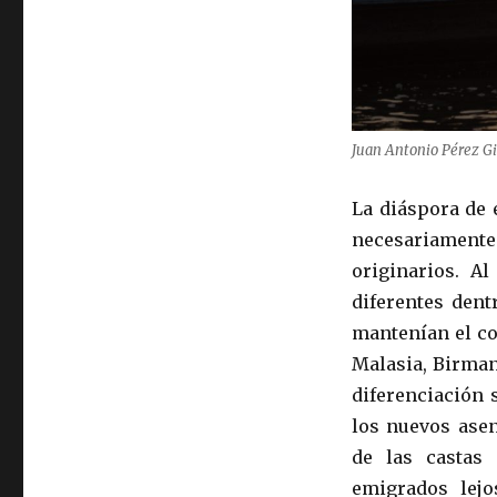
Juan Antonio Pérez Gi
La diáspora de 
necesariament
originarios. A
diferentes dent
mantenían el co
Malasia, Birman
diferenciación 
los nuevos asen
de las castas 
emigrados lej