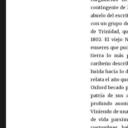
contingente de 2
abuelo del escri
con un grupo de
de Trinidad, q
1802. El viejo 
enseres que pud
tierra lo más 
caribeño descr
huida hacia lo d
relata el año qu
Oxford becado p
patria de sus 
profundo asom
Viniendo de una
de vida parsim
costumbres ba