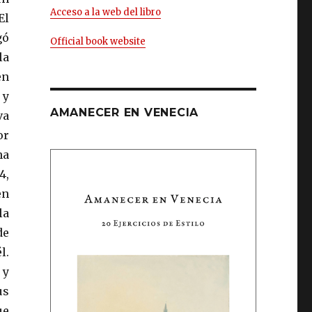
Acceso a la web del libro
El
gó
Official book website
la
en
 y
AMANECER EN VENECIA
va
or
na
4,
en
la
de
l.
 y
us
ue