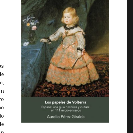
os
de
m,
un
ro
no
do
de
un