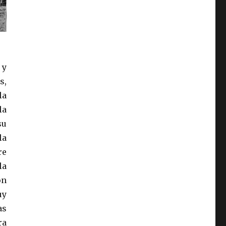
 y
s,
la
la
su
la
re
la
on
uy
as
ra