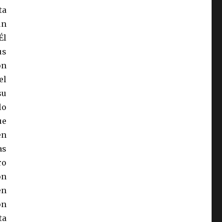
ta
ún
Él
us
on
el
su
lo
ue
en
as
ro
on
en
ón
ta