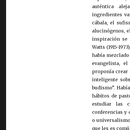
auténtica ale
ingredientes va
cábala, el sufi
alucinógenos, e
inspiración se 
Watts (1915-1973
había mezclado 
evangelista, e
proponía crear 
inteligente sob
budismo”. Había
hábitos de past
estudiar las 
conferencias y 
o universalismo
que les es común