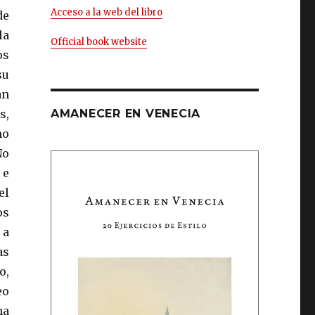
Acceso a la web del libro
de
la
Official book website
os
su
an
s,
AMANECER EN VENECIA
mo
No
 e
el
os
 a
as
o,
eo
ha