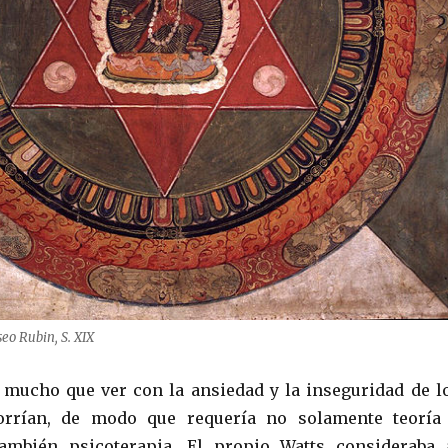
eo Rubin, S. XIX
 mucho que ver con la ansiedad y la inseguridad de l
orrían, de modo que requería no solamente teoría
también psicoterapia. El propio Watts consideraba 