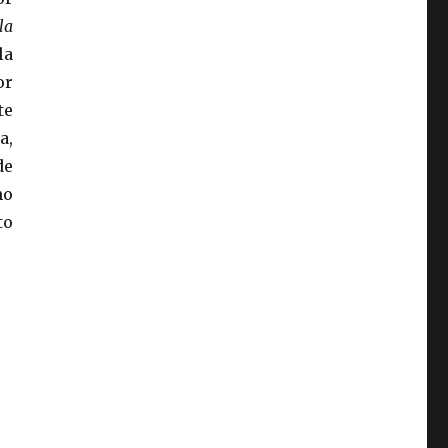
la
la
or
te
a,
de
mo
to