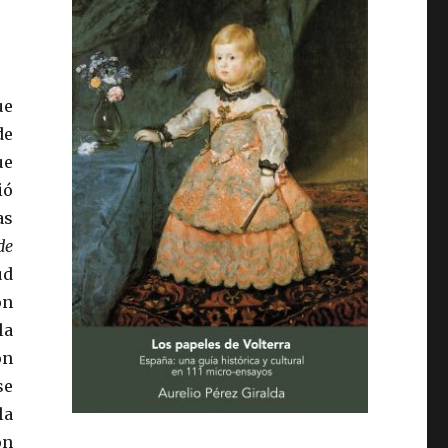
ue
de
ue
ió
as
de
ud
ón
la
on
se
la
ón