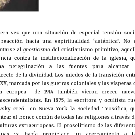
era vez que una situación de especial tensión soci
reacción hacia una espiritualidad “auténtica”. No 
ntarse al
gnosticismo
del cristianismo primitivo, aquel
ncia contra la institucionalización de la iglesia, q
a peregrinación a las fuentes para alcanzar 
recto de la divinidad. Los miedos de la transición ent
 XX, marcada por las guerras coloniales y las vísperas 
a europea de 1914 también vieron crecer nuev
scendentalistas. En 1875, la escritora y ocultista ru
avsky creó en Nueva York la Sociedad Teosófica, q
trar el tronco común de todas las religiones a través d
culturas extraeuropeas. El proselitismo de las diferent
tianas ya había propiciado un acercamiento a l