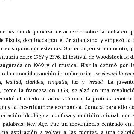
no acaban de ponerse de acuerdo sobre la fecha en q
de Piscis, dominada por el Cristianismo, y empezó la 
que se supone que estamos. Opinaron, en su momento, q
ituaría entre 1967 y 2376. El festival de Woodstock la d
augurada en 1969 y el musical
Hair
la definió por l
n la conocida canción introductoria:
…se elevará la era 
, lealtad, claridad, simpatía, luz y verdad
. La juvent
, como la francesa en 1968, se alzó en una revoluci
cendió el miedo al arma atómica, la protesta contra 
am y la incertidumbre económica. Contaba para ello c
aración ideológica, confusa y multidireccional, que 
 palabras:
New Age
. Fue un movimiento centrado en 
 una aspiración a volver a las fuentes, a una religi