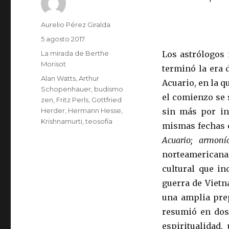
Autor
Aurelio Pérez Giralda
Publicado
5 agosto 2017
el
Categorías
La mirada de Berthe
Los astrólogos 
Morisot
terminó la era 
Etiquetas
Alan Watts
,
Arthur
Acuario, en la 
Schopenhauer
,
budismo
el comienzo se s
zen
,
Fritz Perls
,
Gottfried
Herder
,
Hermann Hesse
,
sin más por in
Krishnamurti
,
teosofía
mismas fechas e
Acuario; armonía
norteamericana
cultural que in
guerra de Vietn
una amplia prep
resumió en dos
espiritualidad,