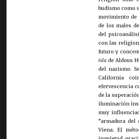
budismo como un
movimiento de
de los males d
del psicoanális
con las religio
futuro y concen
isla
de Aldous Hu
del nazismo. S
California co
efervescencia c
de la superació
iluminación ins
muy influenciad
“armadura del c
Viena. El mét
inquietud, graci