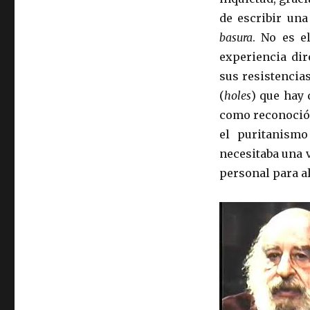
de escribir una
basura
. No es 
experiencia dir
sus resistencia
(
holes
) que hay 
como reconoció 
el puritanismo
necesitaba una v
personal para a