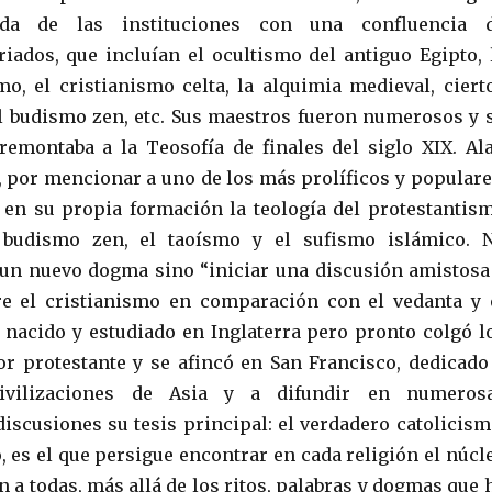
jada de las instituciones con una confluencia 
riados, que incluían el ocultismo del antiguo Egipto, 
smo, el cristianismo celta, la alquimia medieval, ciert
l budismo zen, etc. Sus maestros fueron numerosos y 
remontaba a la Teosofía de finales del siglo XIX. Al
), por mencionar a uno de los más prolíficos y populare
en su propia formación la teología del protestantis
l budismo zen, el taoísmo y el sufismo islámico. 
un nuevo dogma sino “iniciar una discusión amistosa
re el cristianismo en comparación con el vedanta y 
 nacido y estudiado en Inglaterra pero pronto colgó l
or protestante y se afincó en San Francisco, dedicado
civilizaciones de Asia y a difundir en numeros
discusiones su tesis principal: el verdadero catolicism
, es el que persigue encontrar en cada religión el núcl
 a todas, más allá de los ritos, palabras y dogmas que 