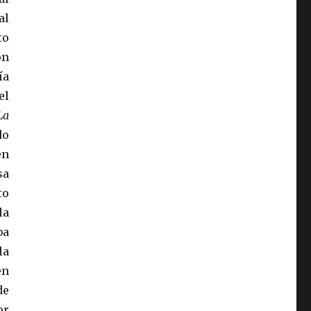
al
to
ón
ía
el
La
do
en
sa
to
la
ba
la
en
de
or