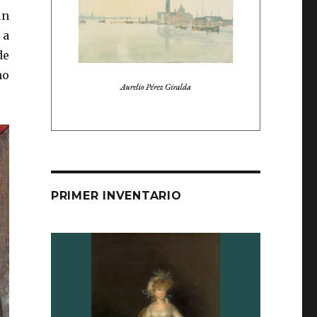
ún
 a
de
no
PRIMER INVENTARIO