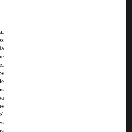
al
es
la
ue
el
re
de
os
sa
ue
el
es
as