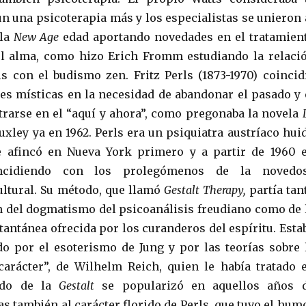
 una psicoterapia más y los especialistas se unieron 
 la
New Age
edad aportando novedades en el tratamien
el alma, como hizo Erich Fromm estudiando la relaci
is con el budismo zen. Fritz Perls (1873-1970) coincid
nes místicas en la necesidad de abandonar el pasado y 
trarse en el “aquí y ahora”, como pregonaba la novela
xley ya en 1962. Perls era un psiquiatra austríaco hui
e afincó en Nueva York primero y a partir de 1960 
incidiendo con los prolegómenos de la novedo
ultural. Su método, que llamó
Gestalt Therapy,
partía tan
n del dogmatismo del psicoanálisis freudiano como de 
tantánea ofrecida por los curanderos del espíritu. Esta
o por el esoterismo de Jung y por las teorías sobre 
arácter”, de Wilhelm Reich, quien le había tratado 
odo de la
Gestalt
se popularizó en aquellos años 
as también al carácter florido de Perls, que tuvo el hum