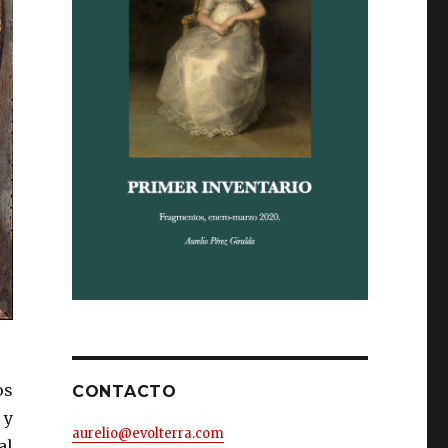
os
CONTACTO
 y
aurelio@evolterra.com
al