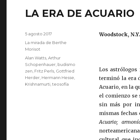
LA ERA DE ACUARIO
Publicado
5 agosto 2017
Woodstock, N.Y.
el
Categorías
La mirada de Berthe
Morisot
Etiquetas
Alan Watts
,
Arthur
Schopenhauer
,
budismo
Los astrólogos 
zen
,
Fritz Perls
,
Gottfried
Herder
,
Hermann Hesse
,
terminó la era 
Krishnamurti
,
teosofía
Acuario, en la 
el comienzo se s
sin más por in
mismas fechas e
Acuario; armonía
norteamericana
cultural que in