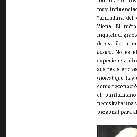
iluminación ins
muy influenciad
“armadura del c
Viena. El mét
inquietud, graci
de escribir una
basura
. No es 
experiencia dir
sus resistencia
(
holes
) que hay 
como reconoció 
el puritanismo
necesitaba una v
personal para a