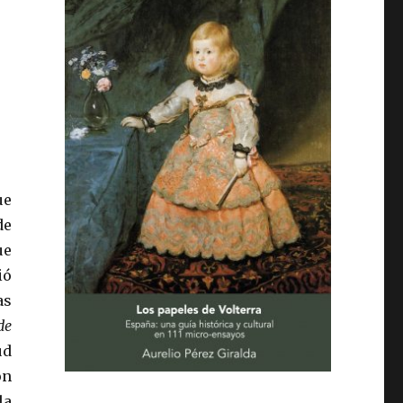
ue
de
ue
ió
as
de
ud
ón
la