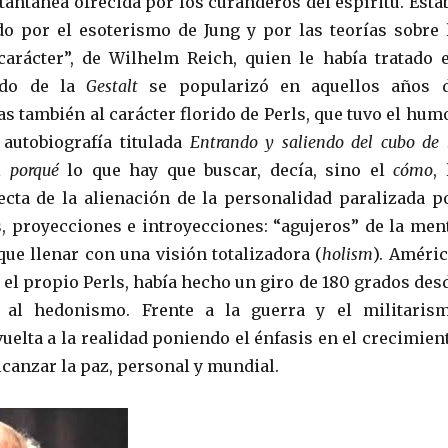
tantánea ofrecida por los curanderos del espíritu. Esta
o por el esoterismo de Jung y por las teorías sobre 
arácter”, de Wilhelm Reich, quien le había tratado 
odo de la
Gestalt
se popularizó en aquellos años 
as también al carácter florido de Perls, que tuvo el hum
 autobiografía titulada
Entrando y saliendo del cubo de 
el
porqué
lo que hay que buscar, decía, sino el
cómo
, 
ecta de la alienación de la personalidad paralizada p
s, proyecciones e introyecciones: “agujeros” de la men
que llenar con una visión totalizadora (
holism
). Améric
el propio Perls, había hecho un giro de 180 grados des
 al hedonismo. Frente a la guerra y el militaris
uelta a la realidad poniendo el énfasis en el crecimien
lcanzar la paz, personal y mundial.