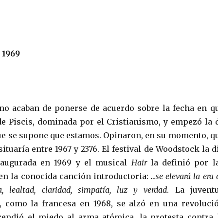
 1969
no acaban de ponerse de acuerdo sobre la fecha en q
de Piscis, dominada por el Cristianismo, y empezó la 
que se supone que estamos. Opinaron, en su momento, q
ituaría entre 1967 y 2376. El festival de Woodstock la d
augurada en 1969 y el musical
Hair
la definió por l
n la conocida canción introductoria:
…se elevará la era 
, lealtad, claridad, simpatía, luz y verdad
. La juvent
, como la francesa en 1968, se alzó en una revoluci
cendió el miedo al arma atómica, la protesta contra 