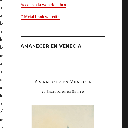
Acceso a la web del libro
on
se
Official book website
la
ón
de
AMANECER EN VENECIA
la
os
su
an
s,
mo
No
 e
el
os
 a