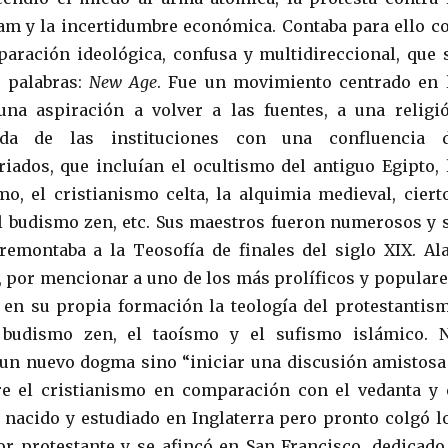
am y la incertidumbre económica. Contaba para ello c
aración ideológica, confusa y multidireccional, que 
 palabras:
New Age
. Fue un movimiento centrado en 
 una aspiración a volver a las fuentes, a una religi
jada de las instituciones con una confluencia 
riados, que incluían el ocultismo del antiguo Egipto, 
smo, el cristianismo celta, la alquimia medieval, ciert
l budismo zen, etc. Sus maestros fueron numerosos y 
remontaba a la Teosofía de finales del siglo XIX. Al
), por mencionar a uno de los más prolíficos y populare
en su propia formación la teología del protestantis
l budismo zen, el taoísmo y el sufismo islámico. 
un nuevo dogma sino “iniciar una discusión amistosa
re el cristianismo en comparación con el vedanta y 
 nacido y estudiado en Inglaterra pero pronto colgó l
or protestante y se afincó en San Francisco, dedicado