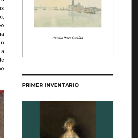
as
o,
eo
ha
ún
 a
de
no
PRIMER INVENTARIO