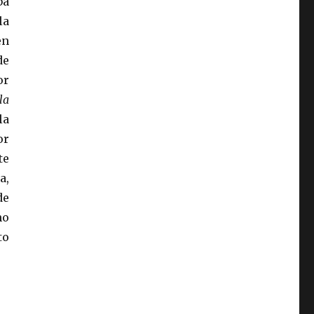
ba
la
en
de
or
la
la
or
te
a,
de
mo
to