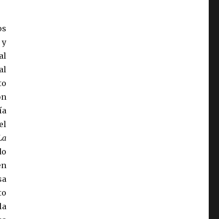
os
 y
al
al
to
ón
ía
el
La
do
en
sa
to
la