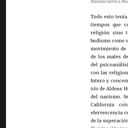
Mandala tántrico, Mus
Todo esto tenía
tiempos que c
religión sino 
budismo como un
movimiento de
de los males d
del psicoanális
con las religio
futuro y concen
isla
de Aldous Hu
del nazismo. S
California co
efervescencia c
de la superació