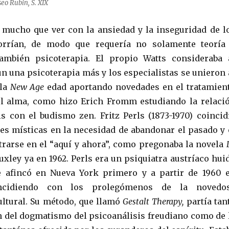
eo Rubin, S. XIX
 mucho que ver con la ansiedad y la inseguridad de l
orrían, de modo que requería no solamente teoría
también psicoterapia. El propio Watts consideraba 
 una psicoterapia más y los especialistas se unieron 
 la
New Age
edad aportando novedades en el tratamien
el alma, como hizo Erich Fromm estudiando la relaci
is con el budismo zen. Fritz Perls (1873-1970) coincid
nes místicas en la necesidad de abandonar el pasado y 
trarse en el “aquí y ahora”, como pregonaba la novela
xley ya en 1962. Perls era un psiquiatra austríaco hui
e afincó en Nueva York primero y a partir de 1960 
incidiendo con los prolegómenos de la novedo
ultural. Su método, que llamó
Gestalt Therapy,
partía tan
n del dogmatismo del psicoanálisis freudiano como de 