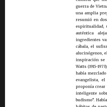
guerra de Vietn
una amplia prep
resumió en dos
espiritualidad,
auténtica ale
ingredientes va
cábala, el sufi
alucinógenos, e
inspiración se 
Watts (1915-1973
había mezclado 
evangelista, e
proponía crear 
inteligente sob
budismo”. Había
hábitos de past