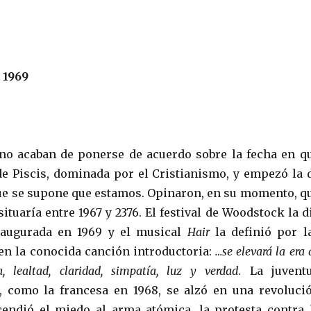
 1969
no acaban de ponerse de acuerdo sobre la fecha en q
de Piscis, dominada por el Cristianismo, y empezó la 
que se supone que estamos. Opinaron, en su momento, q
ituaría entre 1967 y 2376. El festival de Woodstock la d
augurada en 1969 y el musical
Hair
la definió por l
n la conocida canción introductoria:
…se elevará la era 
, lealtad, claridad, simpatía, luz y verdad
. La juvent
, como la francesa en 1968, se alzó en una revoluci
cendió el miedo al arma atómica, la protesta contra 