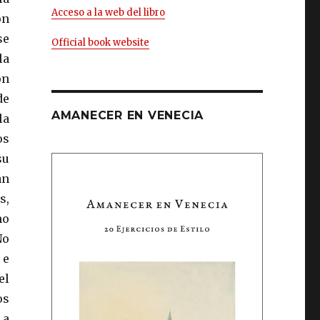
Acceso a la web del libro
on
se
Official book website
la
ón
de
AMANECER EN VENECIA
la
os
su
an
s,
mo
No
 e
el
os
 a