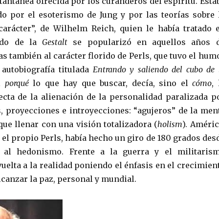
tantánea ofrecida por los curanderos del espíritu. Esta
o por el esoterismo de Jung y por las teorías sobre 
arácter”, de Wilhelm Reich, quien le había tratado 
odo de la
Gestalt
se popularizó en aquellos años 
as también al carácter florido de Perls, que tuvo el hum
 autobiografía titulada
Entrando y saliendo del cubo de 
el
porqué
lo que hay que buscar, decía, sino el
cómo
, 
ecta de la alienación de la personalidad paralizada p
s, proyecciones e introyecciones: “agujeros” de la men
que llenar con una visión totalizadora (
holism
). Améric
el propio Perls, había hecho un giro de 180 grados des
 al hedonismo. Frente a la guerra y el militaris
uelta a la realidad poniendo el énfasis en el crecimien
lcanzar la paz, personal y mundial.