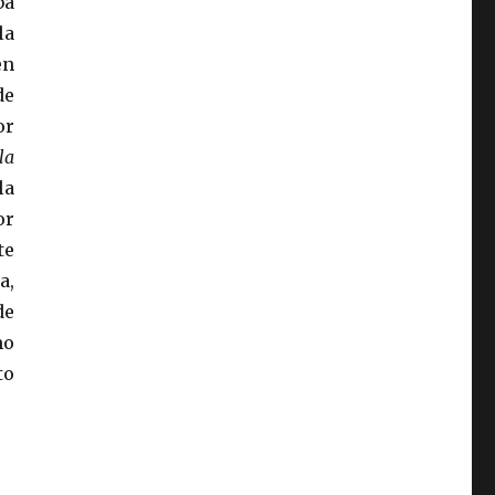
ba
la
en
de
or
la
la
or
te
a,
de
mo
to