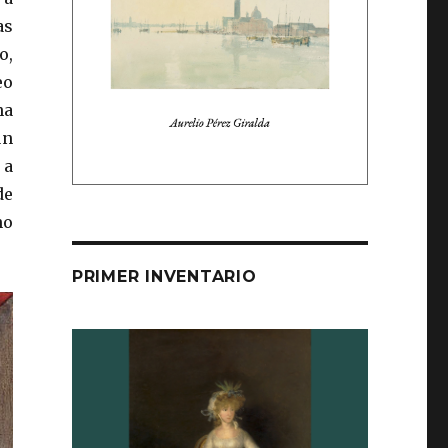
as
o,
eo
ha
ún
 a
de
no
PRIMER INVENTARIO