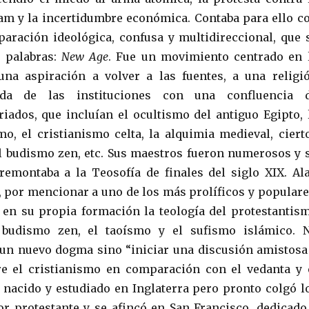
am y la incertidumbre económica. Contaba para ello c
aración ideológica, confusa y multidireccional, que 
 palabras:
New Age
. Fue un movimiento centrado en 
 una aspiración a volver a las fuentes, a una religi
jada de las instituciones con una confluencia 
riados, que incluían el ocultismo del antiguo Egipto, 
smo, el cristianismo celta, la alquimia medieval, ciert
l budismo zen, etc. Sus maestros fueron numerosos y 
remontaba a la Teosofía de finales del siglo XIX. Al
), por mencionar a uno de los más prolíficos y populare
en su propia formación la teología del protestantis
l budismo zen, el taoísmo y el sufismo islámico. 
un nuevo dogma sino “iniciar una discusión amistosa
re el cristianismo en comparación con el vedanta y 
 nacido y estudiado en Inglaterra pero pronto colgó l
or protestante y se afincó en San Francisco, dedicado