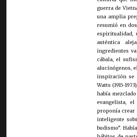
guerra de Vietn
una amplia prep
resumió en dos
espiritualidad,
auténtica ale
ingredientes va
cábala, el sufi
alucinógenos, e
inspiración se 
Watts (1915-1973
había mezclado 
evangelista, e
proponía crear 
inteligente sob
budismo”. Había
hábitos de past