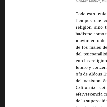
Mandala tántrico, Mus
Todo esto tenía
tiempos que c
religión sino 
budismo como un
movimiento de
de los males d
del psicoanális
con las religio
futuro y concen
isla
de Aldous Hu
del nazismo. S
California co
efervescencia c
de la superació