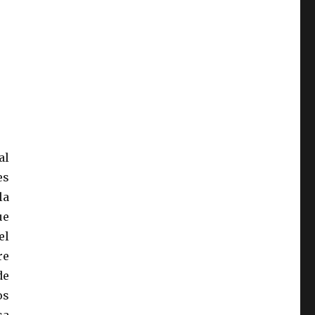
al
es
la
ue
el
re
de
os
sa