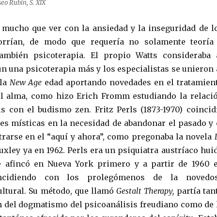
eo Rubin, S. XIX
 mucho que ver con la ansiedad y la inseguridad de l
orrían, de modo que requería no solamente teoría
también psicoterapia. El propio Watts consideraba 
 una psicoterapia más y los especialistas se unieron 
 la
New Age
edad aportando novedades en el tratamien
el alma, como hizo Erich Fromm estudiando la relaci
is con el budismo zen. Fritz Perls (1873-1970) coincid
nes místicas en la necesidad de abandonar el pasado y 
trarse en el “aquí y ahora”, como pregonaba la novela
xley ya en 1962. Perls era un psiquiatra austríaco hui
e afincó en Nueva York primero y a partir de 1960 
incidiendo con los prolegómenos de la novedo
ultural. Su método, que llamó
Gestalt Therapy,
partía tan
n del dogmatismo del psicoanálisis freudiano como de 