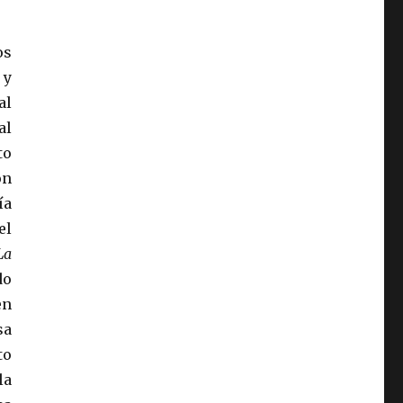
os
 y
al
al
to
ón
ía
el
La
do
en
sa
to
la