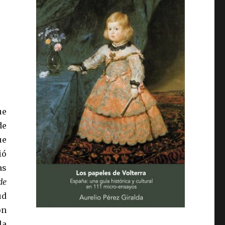
ue
de
ue
ió
as
de
ud
ón
la