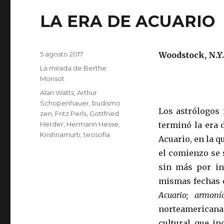
LA ERA DE ACUARIO
Publicado
5 agosto 2017
Woodstock, N.Y.
el
Categorías
La mirada de Berthe
Morisot
Etiquetas
Alan Watts
,
Arthur
Schopenhauer
,
budismo
Los astrólogos 
zen
,
Fritz Perls
,
Gottfried
Herder
,
Hermann Hesse
,
terminó la era 
Krishnamurti
,
teosofía
Acuario, en la 
el comienzo se s
sin más por in
mismas fechas e
Acuario; armonía
norteamericana
cultural que in