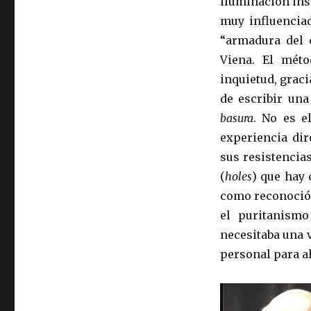
iluminación ins
muy influenciad
“armadura del c
Viena. El mét
inquietud, graci
de escribir una
basura
. No es 
experiencia dir
sus resistencia
(
holes
) que hay 
como reconoció 
el puritanismo
necesitaba una v
personal para a