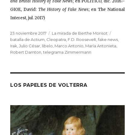
and Brutal History of Fake News
; en POLITICO, dic. 2016.–
GIOE, David:
The History of Fake News
; en The National
Interest, jul. 2017)
Publicado
Categorías
Etiquetas
23 noviembre 2017
La mirada de Berthe Morisot
el
batalla de Actium
,
Cleopatra
,
F.D. Roosevelt
,
fake news
,
Irak
,
Julio César
,
libelo
,
Marco Antonio
,
María Antonieta
,
Robert Darnton
,
telegrama Zimmermann
LOS PAPELES DE VOLTERRA