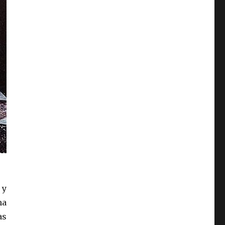
 y
na
as