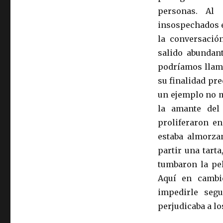
personas. Al 
insospechados e
la conversació
salido abundant
podríamos llama
su finalidad pre
un ejemplo no m
la amante del
proliferaron en
estaba almorza
partir una tart
tumbaron la pel
Aquí en cambio
impedirle seg
perjudicaba a lo