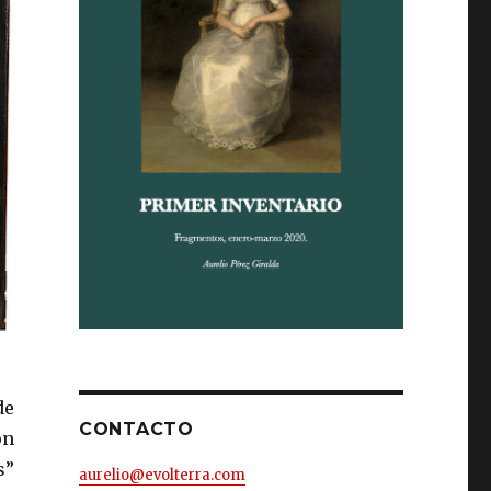
de
CONTACTO
ón
s”
aurelio@evolterra.com