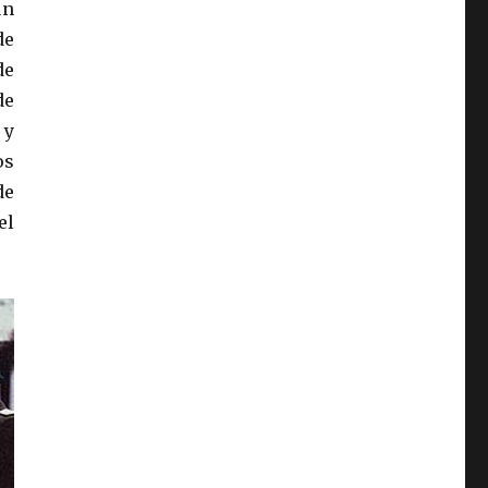
un
de
de
de
 y
os
de
el