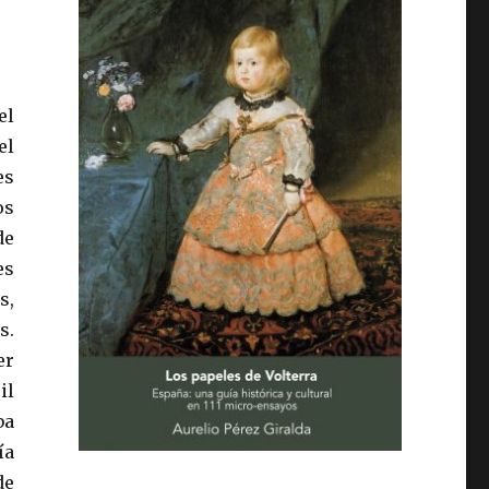
el
el
es
os
de
es
s,
s.
er
il
ba
ía
de