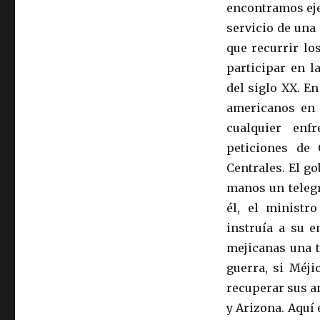
encontramos eje
servicio de una 
que recurrir lo
participar en l
del siglo XX. E
americanos en 
cualquier enfr
peticiones de 
Centrales. El go
manos un telegr
él, el ministr
instruía a su e
mejicanas una t
guerra, si Méji
recuperar sus a
y Arizona. Aquí