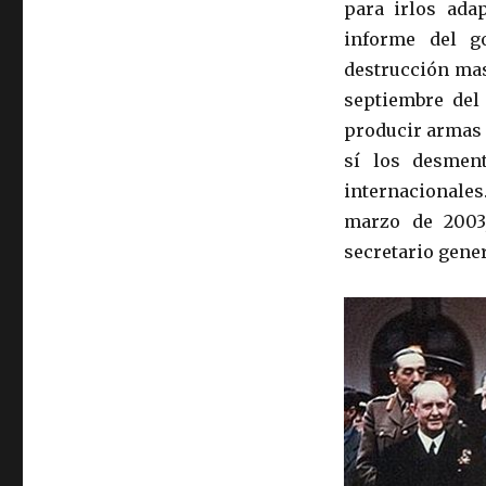
para irlos ada
informe del g
destrucción mas
septiembre del
producir armas 
sí los desmen
internacionales
marzo de 2003
secretario gener