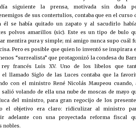
día siguiente la prensa, motivada sin duda p
nemigos de sus contertulios, contaba que en el curso 
n él se había quitado un zapato y al sacudirlo habí
es polvos amarillos (sic). Este es un tipo de bulo q
r mentira pura y simple; mi amigo nunca supo cuál f
cisa. Pero es posible que quien lo inventó se inspirara 
enos “surrealista” que protagonizó la condesa du Barr
 rey francés Luis XV. Uno de los libelos que tan
 el llamado Siglo de las Luces contaba que la favori
ndo con el ministro René Nicolás Maupeou cuando, 
a, salió volando de ella una nube de moscas de mayo q
uca del ministro, para gran regocijo de los presente
 el objetivo era claro: ridiculizar al ministro pa
uir adelante con una proyectada reforma fiscal q
s nobles.