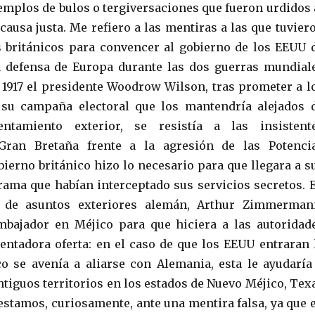
mplos de bulos o tergiversaciones que fueron urdidos 
causa justa. Me refiero a las mentiras a las que tuvier
s británicos para convencer al gobierno de los EEUU 
a defensa de Europa durante las dos guerras mundial
n 1917 el presidente Woodrow Wilson, tras prometer a l
su campaña electoral que los mantendría alejados 
entamiento exterior, se resistía a las insistent
Gran Bretaña frente a la agresión de las Potenci
bierno británico hizo lo necesario para que llegara a s
ama que habían interceptado sus servicios secretos. 
o de asuntos exteriores alemán, Arthur Zimmerman
mbajador en Méjico para que hiciera a las autoridad
entadora oferta: en el caso de que los EEUU entraran 
co se avenía a aliarse con Alemania, esta le ayudaría
ntiguos territorios en los estados de Nuevo Méjico, Tex
 estamos, curiosamente, ante una mentira falsa, ya que 