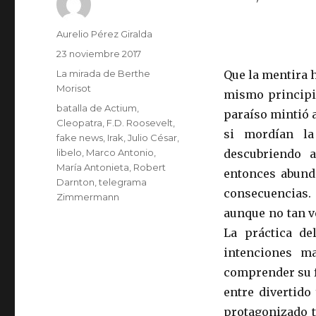
Autor
Aurelio Pérez Giralda
Publicado
23 noviembre 2017
el
Categorías
La mirada de Berthe
Que la mentira 
Morisot
mismo principio
Etiquetas
batalla de Actium
,
paraíso mintió 
Cleopatra
,
F.D. Roosevelt
,
si mordían l
fake news
,
Irak
,
Julio César
,
libelo
,
Marco Antonio
,
descubriendo 
María Antonieta
,
Robert
entonces abund
Darnton
,
telegrama
consecuencias.
Zimmermann
aunque no tan v
La práctica de
intenciones ma
comprender su f
entre divertido
protagonizado t