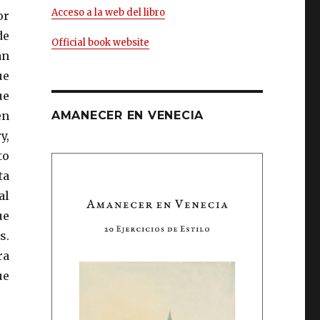
Acceso a la web del libro
or
de
Official book website
an
ue
ue
en
AMANECER EN VENECIA
y,
to
ta
al
ue
s.
ra
ue