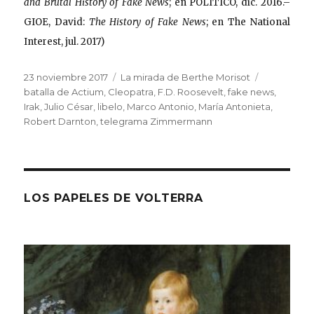
and Brutal History of Fake News
; en POLITICO, dic. 2016.–
GIOE, David:
The History of Fake News
; en The National
Interest, jul. 2017)
Publicado
Categorías
Etiquetas
23 noviembre 2017
La mirada de Berthe Morisot
el
batalla de Actium
,
Cleopatra
,
F.D. Roosevelt
,
fake news
,
Irak
,
Julio César
,
libelo
,
Marco Antonio
,
María Antonieta
,
Robert Darnton
,
telegrama Zimmermann
LOS PAPELES DE VOLTERRA