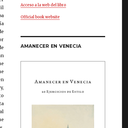
Acceso a la web del libro
il
ba
Official book website
ía
de
or
AMANECER EN VENECIA
de
an
ue
ue
en
y,
to
ta
al
ue
s.