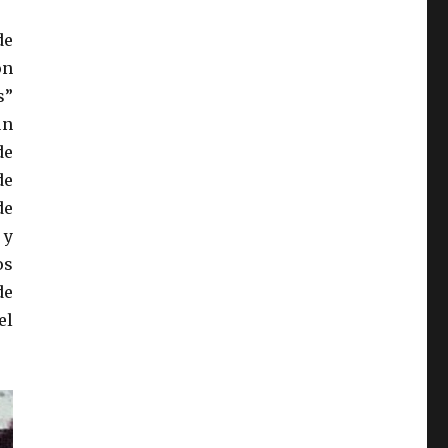
de
ón
s”
un
de
de
de
 y
os
de
el