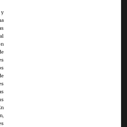
 y
na
as
al
on
de
es
os
de
es
as
us
En
n,
es