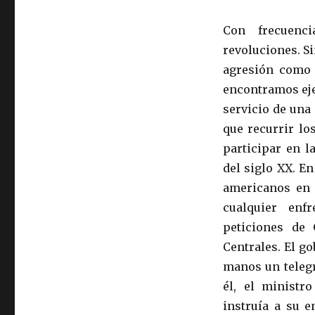
Con frecuenci
revoluciones. S
agresión como 
encontramos eje
servicio de una 
que recurrir lo
participar en l
del siglo XX. E
americanos en 
cualquier enfr
peticiones de 
Centrales. El go
manos un telegr
él, el ministr
instruía a su e