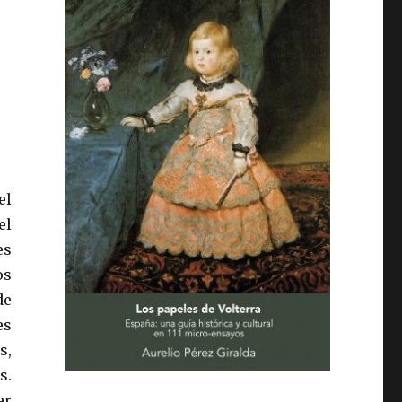
el
el
es
os
de
es
s,
s.
er