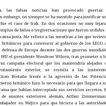
a, las falsas noticias han provocado guerras
in embargo, no siempre se ha mentido para justificar u
fue el caso de Irak. En dos ocasiones no muy lejan
mplos de bulos o tergiversaciones que fueron urdidos 
causa justa. Me refiero a las mentiras a las que tuvier
s británicos para convencer al gobierno de los EEUU 
a defensa de Europa durante las dos guerras mundial
n 1917 el presidente Woodrow Wilson, tras prometer a l
su campaña electoral que los mantendría alejados 
entamiento exterior, se resistía a las insistent
Gran Bretaña frente a la agresión de las Potenci
bierno británico hizo lo necesario para que llegara a s
ama que habían interceptado sus servicios secretos. 
o de asuntos exteriores alemán, Arthur Zimmerman
mbajador en Méjico para que hiciera a las autoridad