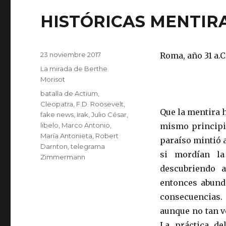
HISTÓRICAS MENTIR
Publicado
23 noviembre 2017
Roma, año 31 a.C.
el
Categorías
La mirada de Berthe
Morisot
Etiquetas
batalla de Actium
,
Cleopatra
,
F.D. Roosevelt
,
Que la mentira 
fake news
,
Irak
,
Julio César
,
libelo
,
Marco Antonio
,
mismo principio
María Antonieta
,
Robert
paraíso mintió 
Darnton
,
telegrama
si mordían l
Zimmermann
descubriendo 
entonces abund
consecuencias.
aunque no tan v
La práctica de