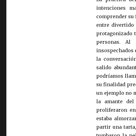
intenciones ma
comprender su f
entre divertido
protagonizado t
personas. Al 
insospechados e
la conversació
salido abundant
podríamos llama
su finalidad pre
un ejemplo no m
la amante del
proliferaron en
estaba almorza
partir una tart
tumbaron la pel