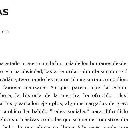
AS
 etc.
ha estado presente en la historia de los humanos desde 
 es una obviedad; basta recordar cómo la serpiente d
a Adán y Eva cuando les prometió que serían como dios
a famosa manzana. Aunque parece que la estem
ahora, la historia de la mentira ha ofrecido des
antes y variados ejemplos, algunos cargados de grav
 También ha habido “redes sociales” para difundirlo
eloces o masivas como las que se usan en nuestros día
l bulo, lo que ahora se llama
fake news,
suele ten