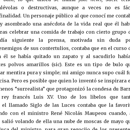
lévolas o destructivas, aunque a veces no es fác
inalidad. Un personaje público al que conocí me conta
 y asombrado una anécdota de la vida real que él hab
ras celebrar una comida de trabajo con cierto grupo 
día siguiente la prensa, motivada sin duda p
nemigos de sus contertulios, contaba que en el curso 
n él se había quitado un zapato y al sacudirlo habí
es polvos amarillos (sic). Este es un tipo de bulo q
r mentira pura y simple; mi amigo nunca supo cuál f
cisa. Pero es posible que quien lo inventó se inspirara 
enos “surrealista” que protagonizó la condesa du Barr
 rey francés Luis XV. Uno de los libelos que tan
 el llamado Siglo de las Luces contaba que la favori
ndo con el ministro René Nicolás Maupeou cuando, 
a, salió volando de ella una nube de moscas de mayo q
uca del ministro, para gran regocijo de los presente