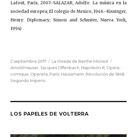
Lafont, Paris, 2007.–SALAZAR, Adolfo: La música en la
sociedad europea; El colegio de Mexico, 1946.–Kissinger,
Henry: Diplomacy; Simon and Schuster, Nueva York,
1994)
Publicado
Categorías
Etiquetas
2 septiembre 2017
La mirada de Berthe Morisot
el
Arnold Hauser
,
Jacques Offenbach
,
Napoleón III
,
Opéra-
comique
,
Opereta
,
París; Haussmann
,
Revolución de 1848
,
Segundo Imperio
LOS PAPELES DE VOLTERRA