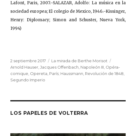
Lafont, Paris, 2007.–SALAZAR, Adolfo: La música en la
sociedad europea; El colegio de Mexico, 1946.–Kissinger,
Henry: Diplomacy; Simon and Schuster, Nueva York,
1994)
Publicado
Categorías
Etiquetas
2 septiembre 2017
La mirada de Berthe Morisot
el
Arnold Hauser
,
Jacques Offenbach
,
Napoleón III
,
Opéra-
comique
,
Opereta
,
París; Haussmann
,
Revolución de 1848
,
Segundo Imperio
LOS PAPELES DE VOLTERRA