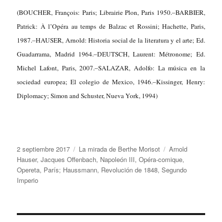
(BOUCHER, François: Paris; Librairie Plon, Paris 1950.–BARBIER,
Patrick: À l’Opéra au temps de Balzac et Rossini; Hachette, Paris,
1987.–HAUSER, Arnold: Historia social de la literatura y el arte; Ed.
Guadarrama, Madrid 1964.–DEUTSCH, Laurent: Métronome; Ed.
Michel Lafont, Paris, 2007.–SALAZAR, Adolfo: La música en la
sociedad europea; El colegio de Mexico, 1946.–Kissinger, Henry:
Diplomacy; Simon and Schuster, Nueva York, 1994)
Publicado
Categorías
Etiquetas
2 septiembre 2017
La mirada de Berthe Morisot
Arnold
el
Hauser
,
Jacques Offenbach
,
Napoleón III
,
Opéra-comique
,
Opereta
,
París; Haussmann
,
Revolución de 1848
,
Segundo
Imperio