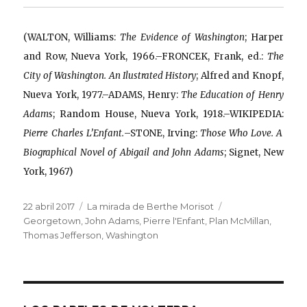
(WALTON, Williams:
The Evidence of Washington
; Harper
and Row, Nueva York, 1966.–FRONCEK, Frank, ed.:
The
City of Washington. An Ilustrated History
; Alfred and Knopf,
Nueva York, 1977.–ADAMS, Henry:
The Education of Henry
Adams
; Random House, Nueva York, 1918.–WIKIPEDIA:
Pierre Charles L’Enfant.
–STONE, Irving:
Those Who Love. A
Biographical Novel of Abigail and John Adams
; Signet, New
York, 1967)
Publicado
Categorías
Etiquetas
22 abril 2017
La mirada de Berthe Morisot
el
Georgetown
,
John Adams
,
Pierre l'Enfant
,
Plan McMillan
,
Thomas Jefferson
,
Washington