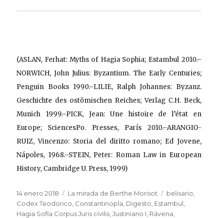
(ASLAN, Ferhat: Myths of Hagia Sophia; Estambul 2010.–
NORWICH, John Julius: Byzantium. The Early Centuries;
Penguin Books 1990.–LILIE, Ralph Johannes: Byzanz.
Geschichte des ostömischen Reiches; Verlag C.H. Beck,
Munich 1999.–PICK, Jean: Une histoire de l’état en
Europe; SciencesPo. Presses, París 2010.–ARANGIO-
RUIZ, Vincenzo: Storia del diritto romano; Ed Jovene,
Nápoles, 1968.–STEIN, Peter: Roman Law in European
History, Cambridge U. Press, 1999)
Publicado
Categorías
Etiquetas
14 enero 2018
La mirada de Berthe Morisot
belisario
,
el
Codex Teodorico
,
Constantinopla
,
Digesto
,
Estambul
,
Hagia Sofía Corpus Juris civilis
,
Justiniano I
,
Rávena
,