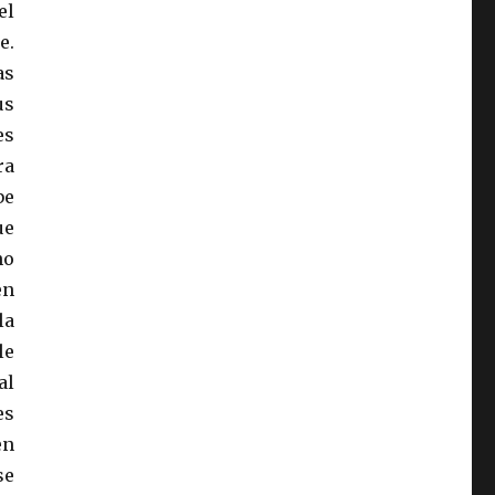
el
e.
as
us
es
ra
be
ue
no
en
la
le
al
es
en
se