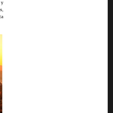
 y
s,
ta