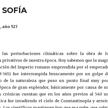
 SOFÍA
, año 527
 las perturbaciones climáticas sobre la obra de l
privativos de nuestra época. Hoy sabemos que la mag
ración del Imperio romano emprendida por el emperad
83-565) fue interrumpida bruscamente por un golpe d
ro de la naturaleza que puso un punto final muy po
 época de gran esplendor, básicamente por causa de u
s crónicas cuentan que en los años previos al 540 u
ica fue invadiendo el cielo de Constantinopla y arrui
s. Los científicos mantienen hoy que esa nube, que cubr