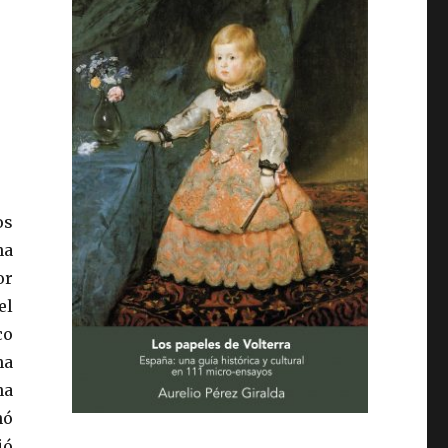
os
na
or
el
co
na
na
nó
ió