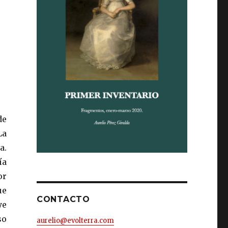
de
La
a.
ía
or
ue
CONTACTO
ye
so
aurelio@evolterra.com