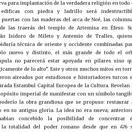
rva para implantación de la verdadera religión en todo 
dificas con piedra y ladrillo será indestructibl
 puertas con las maderas del arca de Noé, las column
e las traerás del templo de Artemisa en Éfeso. S
rán Isidoro de Mileto y Antemio de Tralles, quien
biduría técnica de oriente y occidente combinadas pa
lo nuevo y distinto, el más grande de todo el or
cúpula no parecerá estar apoyada en pilares sino q
camente de lo alto”. Este y otros muchos mitos en tor
ueron aireados por estudiosos e historiadores turcos 
larada Estambul Capital Europea de la Cultura. Revelan 
opósito imperial de manifestar con un símbolo tangib
oderío la obra grandiosa que se propuso: restaurar 
en su antigua gloria. La idea no era nueva; anterior
abían concebido la posibilidad de concentrar 
 la totalidad del poder romano desde que en 476 