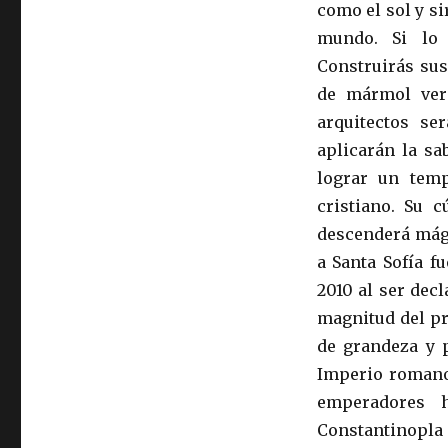
como el sol y si
mundo. Si lo e
Construirás sus
de mármol verd
arquitectos se
aplicarán la sa
lograr un temp
cristiano. Su 
descenderá mági
a Santa Sofía f
2010 al ser dec
magnitud del pr
de grandeza y p
Imperio romano 
emperadores h
Constantinopla