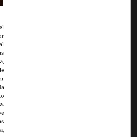
el
or
al
as
a,
de
ar
ía
lo
a.
ve
as
a,