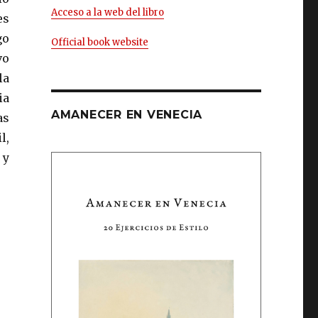
Acceso a la web del libro
es
go
Official book website
vo
la
ia
AMANECER EN VENECIA
as
l,
 y