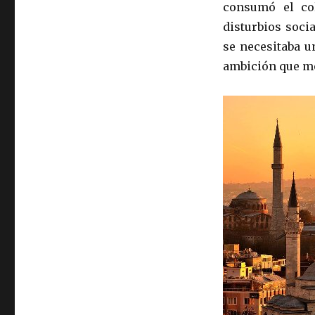
consumó el col
disturbios soci
se necesitaba u
ambición que mov