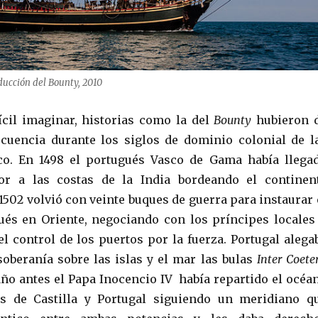
ducción del Bounty, 2010
cil imaginar, historias como la del
Bounty
hubieron 
cuencia durante los siglos de dominio colonial de l
ico. En 1498 el portugués Vasco de Gama había llega
r a las costas de la India bordeando el continen
 1502 volvió con veinte buques de guerra para instaurar 
és en Oriente, negociando con los príncipes locales
el control de los puertos por la fuerza. Portugal alega
soberanía sobre las islas y el mar las bulas
Inter Coeter
año antes el Papa Inocencio IV había repartido el océa
os de Castilla y Portugal siguiendo un meridiano q