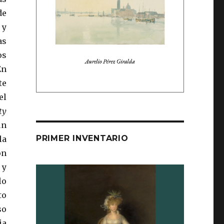
de
 y
as
os
En
te
el
ty
un
PRIMER INVENTARIO
la
on
 y
lo
to
so
ia