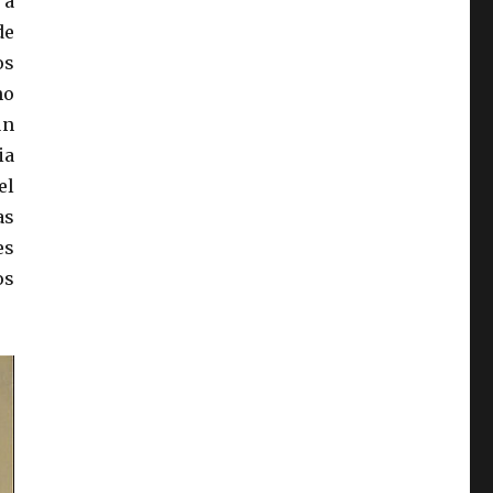
 a
de
os
ho
un
ia
el
as
es
os