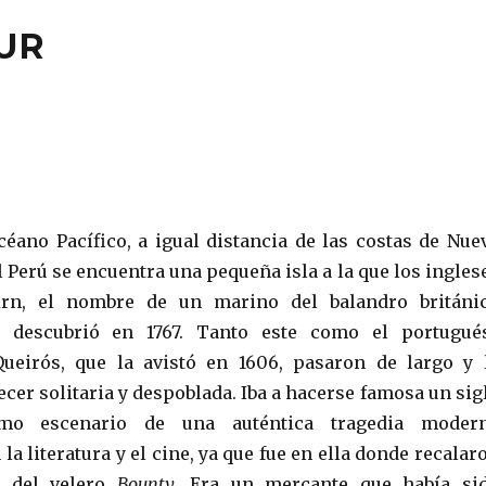
SUR
éano Pacífico, a igual distancia de las costas de Nue
l Perú se encuentra una pequeña isla a la que los ingles
irn, el nombre de un marino del balandro británi
descubrió en 1767. Tanto este como el portugué
ueirós, que la avistó en 1606, pasaron de largo y 
cer solitaria y despoblada. Iba a hacerse famosa un sig
mo escenario de una auténtica tragedia moder
la literatura y el cine, ya que fue en ella donde recalar
 del velero
Bounty
. Era un mercante que había si