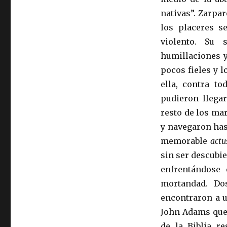
nativas”. Zarpa
los placeres s
violento. Su 
humillaciones y
pocos fieles y 
ella, contra t
pudieron llegar
resto de los ma
y navegaron has
memorable
actu
sin ser descubi
enfrentándose 
mortandad. Dos
encontraron a u
John Adams que 
de la Biblia re