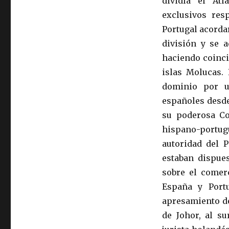
dividía el At
exclusivos res
Portugal acorda
división y se a
haciendo coinci
islas Molucas.
dominio por un
españoles desde
su poderosa Co
hispano-portu
autoridad del 
estaban dispues
sobre el comerc
España y Portu
apresamiento de
de Johor, al su