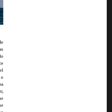
de
as
do
te
el
 o
ba
a,
no
ue