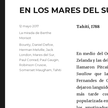
EN LOS MARES DEL 
Publicado
12 mayo 2017
Tahití, 1788
el
Categorías
La mirada de Berthe
Morisot
Etiquetas
Bounty
,
Daniel Defoe
,
Herman Melville
,
Jack
En medio del Oc
London
,
Mares del Sur
,
Paul Conrad
,
Paul Gaugin
,
Zelanda y las de
Robinson Crusoe
,
llamaron Pitca
Somerset Maugham
,
Tahiti
Swallow
que la 
Fernandes de Q
dejaron languide
más tarde co
popularizada en 
los amotinados