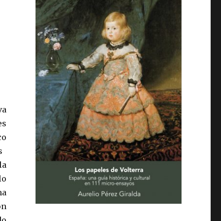
va
es
co
s
la
lo
na
on
do