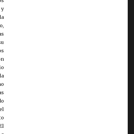
os
 y
la
o,
as
su
os
on
io
la
no
as
do
el
to
El