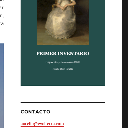
er
n,
ra
CONTACTO
aurelio@evolterra.com