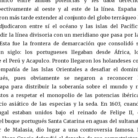
lántico entre ambas potencias y les daba derech
pectivamente al oeste y al este de la línea. España
ron más tarde extender al conjunto del globo terráqueo 
djudicaron entre sí el océano y las islas del Pacífic
dir la línea divisoria con un meridiano que pasa por l
 Esta fue la frontera de demarcación que consolidó 
 siglo: los portugueses llegaban desde África, l
 el Perú y Acapulco. Pronto llegaron los holandeses c
mpañía de las Islas Orientales a desafiar el domin
gués, pues obviamente se negaron a reconocer 
Papa para distribuir la soberanía sobre el mundo y 
tos a respetar el monopolio de las potencias ibéric
io asiático de las especias y la seda. En 1603, cuan
gal estaban unidos bajo el reinado de Felipe II, 
l buque portugués Santa Catarina en aguas del sultana
r de Malasia, dio lugar a una controversia famosa. 