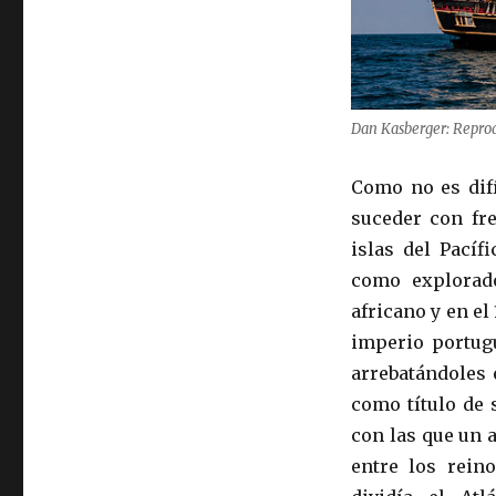
Dan Kasberger: Repro
Como no es difí
suceder con fre
islas del Pacíf
como explorado
africano y en el
imperio portugu
arrebatándoles 
como título de 
con las que un 
entre los rein