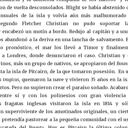
ron de vuelta desconsolados. Blight se había abstenido 
ensuales de la isla y volvía aún más malhumorado
segundo Fletcher Christian no pudo soportar l
 encabezó un motín a bordo. Redujo al capitán y a un
los abandonó a la deriva en una lancha de salvamento. 
odo pronóstico, el mar los llevó a Timor y finalmen
 a Londres, donde denunciaron el caso. Christian y 
rinos, más un grupo de nativos, se apropiaron del
Boun
ta la isla de Pitcairn, de la que tomaron posesión. En 
s tragicus,
quemaron la nave
y vivieron 35 años en la is
ertos. Pero no supieron crear el paraíso soñado. Acabar
entre sí y con los polinesios con gran violencia
 fragatas inglesas visitaron la isla en 1814 y só
n superviviente de los amotinados originales, un cier
pretendía pastorear a la pequeña comunidad con el u
scatada del
Bounty
. Hoy es Pitcairn la última colon