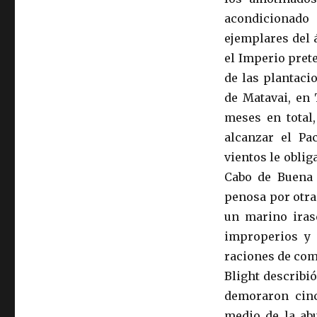
acondicionado 
ejemplares del 
el Imperio pret
de las plantacio
de Matavai, en 
meses en total,
alcanzar el Pa
vientos le obli
Cabo de Buena 
penosa por otra
un marino iras
improperios y 
raciones de comi
Blight describi
demoraron cinc
medio de la ab