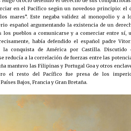
s Hugo Grocio defendió el derecho de sus compatriotas
ciar en el Pacífico según un novedoso principio: el 
 los mares”. Este negaba validez al monopolio y a l
erio español argumentando la existencia de un derec
s los pueblos a comunicarse y a comerciar entre sí, 
recisamente, había defendido el español padre Vitor
 la conquista de América por Castilla. Discutido 
se reducía a la correlación de fuerzas entre las potenci
ña mantuvo las Filipinas y Portugal Goa y otros enclav
ro el resto del Pacífico fue presa de los imperi
Países Bajos, Francia y Gran Bretaña.