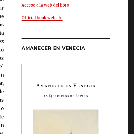
Acceso a la web del libro
ar
ue
Official book website
os
ía
ez
AMANECER EN VENECIA
tó
es
el
én
t,
de
as
io
Se
en
as