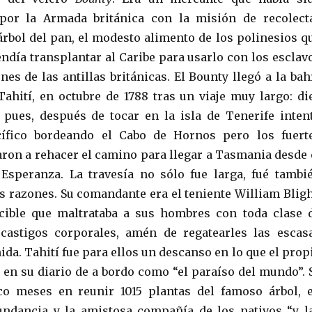
por la Armada británica con la misión de recolect
árbol del pan, el modesto alimento de los polinesios q
endía transplantar al Caribe para usarlo con los esclav
nes de las antillas británicas. El Bounty llegó a la bah
Tahití, en octubre de 1788 tras un viaje muy largo: di
 pues, después de tocar en la isla de Tenerife inten
cífico bordeando el Cabo de Hornos pero los fuert
garon a rehacer el camino para llegar a Tasmania desde 
Esperanza. La travesía no sólo fue larga, fué tambi
s razones. Su comandante era el teniente William Bligh
cible que maltrataba a sus hombres con toda clase 
castigos corporales, amén de regatearles las escas
da. Tahití fue para ellos un descanso en lo que el prop
ó en su diario de a bordo como “el paraíso del mundo”. 
o meses en reunir 1015 plantas del famoso árbol, 
undancia y la amistosa compañía de los nativos “y l