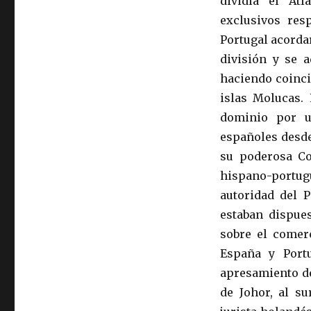
dividía el At
exclusivos res
Portugal acorda
división y se a
haciendo coinci
islas Molucas.
dominio por un
españoles desde
su poderosa Co
hispano-portu
autoridad del 
estaban dispues
sobre el comerc
España y Portu
apresamiento de
de Johor, al su