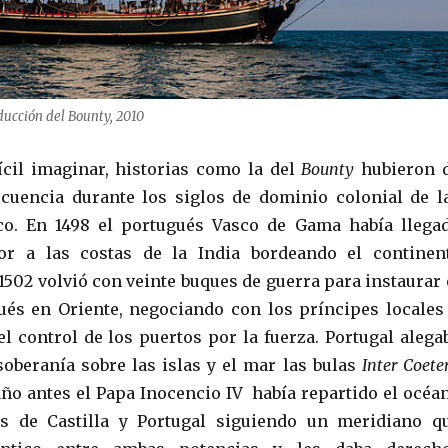
ducción del Bounty, 2010
cil imaginar, historias como la del
Bounty
hubieron 
cuencia durante los siglos de dominio colonial de l
ico. En 1498 el portugués Vasco de Gama había llega
r a las costas de la India bordeando el continen
 1502 volvió con veinte buques de guerra para instaurar 
és en Oriente, negociando con los príncipes locales
el control de los puertos por la fuerza. Portugal alega
soberanía sobre las islas y el mar las bulas
Inter Coeter
año antes el Papa Inocencio IV había repartido el océa
os de Castilla y Portugal siguiendo un meridiano q