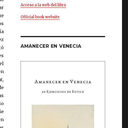
Acceso a la web del libro
ar
ue
Official book website
os
ía
ez
AMANECER EN VENECIA
tó
es
el
én
t,
de
as
io
Se
en
as