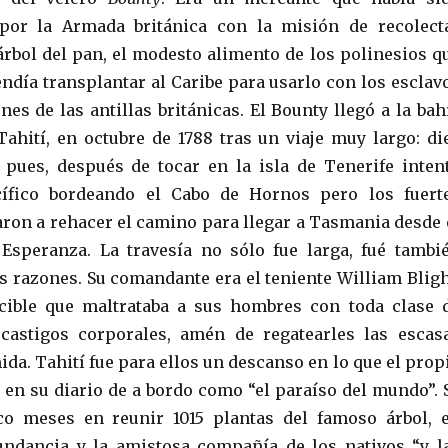
por la Armada británica con la misión de recolect
árbol del pan, el modesto alimento de los polinesios q
endía transplantar al Caribe para usarlo con los esclav
nes de las antillas británicas. El Bounty llegó a la bah
Tahití, en octubre de 1788 tras un viaje muy largo: di
 pues, después de tocar en la isla de Tenerife inten
cífico bordeando el Cabo de Hornos pero los fuert
garon a rehacer el camino para llegar a Tasmania desde 
Esperanza. La travesía no sólo fue larga, fué tambi
s razones. Su comandante era el teniente William Bligh
cible que maltrataba a sus hombres con toda clase 
castigos corporales, amén de regatearles las escas
da. Tahití fue para ellos un descanso en lo que el prop
ó en su diario de a bordo como “el paraíso del mundo”. 
o meses en reunir 1015 plantas del famoso árbol, 
undancia y la amistosa compañía de los nativos “y l