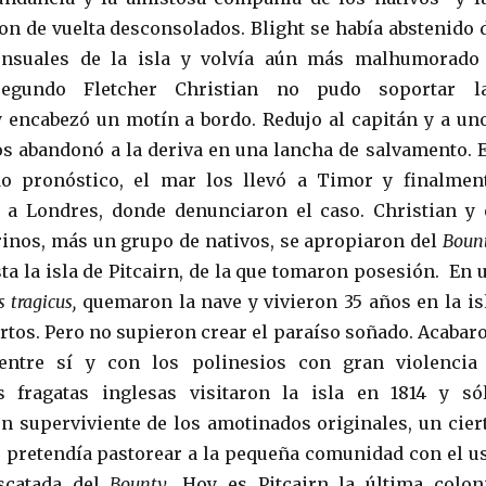
ron de vuelta desconsolados. Blight se había abstenido 
ensuales de la isla y volvía aún más malhumorado
segundo Fletcher Christian no pudo soportar l
 encabezó un motín a bordo. Redujo al capitán y a un
los abandonó a la deriva en una lancha de salvamento. 
odo pronóstico, el mar los llevó a Timor y finalmen
 a Londres, donde denunciaron el caso. Christian y 
rinos, más un grupo de nativos, se apropiaron del
Boun
ta la isla de Pitcairn, de la que tomaron posesión. En 
s tragicus,
quemaron la nave
y vivieron 35 años en la is
ertos. Pero no supieron crear el paraíso soñado. Acabar
entre sí y con los polinesios con gran violencia
 fragatas inglesas visitaron la isla en 1814 y só
n superviviente de los amotinados originales, un cier
pretendía pastorear a la pequeña comunidad con el u
scatada del
Bounty
. Hoy es Pitcairn la última colon