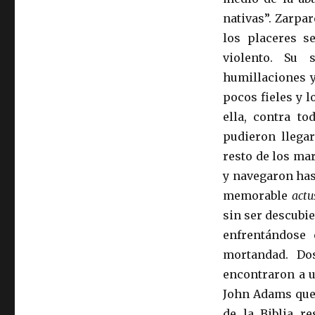
nativas”. Zarpa
los placeres s
violento. Su 
humillaciones y
pocos fieles y 
ella, contra t
pudieron llegar
resto de los ma
y navegaron has
memorable
actu
sin ser descubi
enfrentándose 
mortandad. Dos
encontraron a u
John Adams que 
de la Biblia re