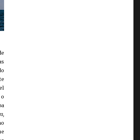
de
as
do
te
el
 o
ba
a,
no
ue