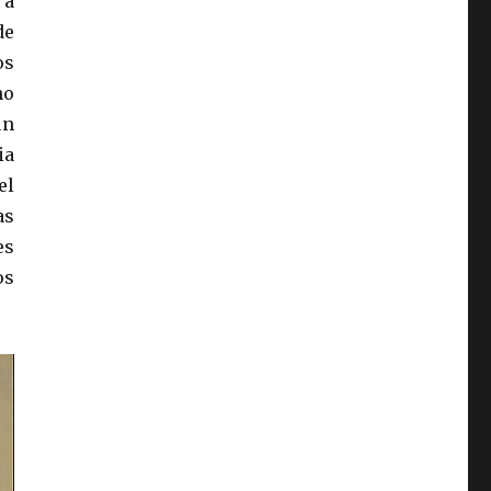
 a
de
os
ho
un
ia
el
as
es
os