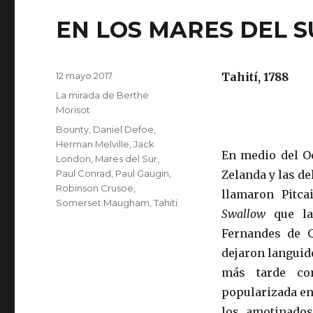
EN LOS MARES DEL 
Publicado
12 mayo 2017
Tahití, 1788
el
Categorías
La mirada de Berthe
Morisot
Etiquetas
Bounty
,
Daniel Defoe
,
Herman Melville
,
Jack
En medio del Oc
London
,
Mares del Sur
,
Paul Conrad
,
Paul Gaugin
,
Zelanda y las de
Robinson Crusoe
,
llamaron Pitca
Somerset Maugham
,
Tahiti
Swallow
que la 
Fernandes de Q
dejaron languide
más tarde co
popularizada en 
los amotinados