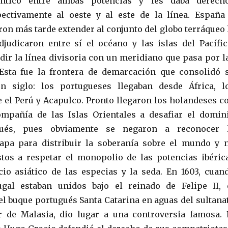
lántico entre ambas potencias y les daba derech
pectivamente al oeste y al este de la línea. España
ron más tarde extender al conjunto del globo terráqueo 
djudicaron entre sí el océano y las islas del Pacífic
dir la línea divisoria con un meridiano que pasa por l
 Esta fue la frontera de demarcación que consolidó 
 siglo: los portugueses llegaban desde África, l
 el Perú y Acapulco. Pronto llegaron los holandeses c
mpañía de las Islas Orientales a desafiar el domin
gués, pues obviamente se negaron a reconocer 
Papa para distribuir la soberanía sobre el mundo y 
tos a respetar el monopolio de las potencias ibéric
io asiático de las especias y la seda. En 1603, cuan
gal estaban unidos bajo el reinado de Felipe II, 
l buque portugués Santa Catarina en aguas del sultana
r de Malasia, dio lugar a una controversia famosa. 