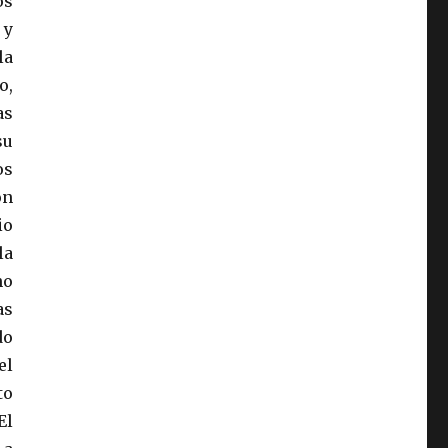
os
 y
la
o,
as
su
os
on
io
la
no
as
do
el
to
El