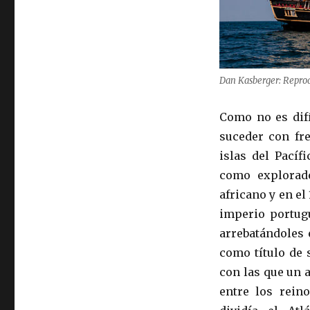
Dan Kasberger: Repro
Como no es difí
suceder con fre
islas del Pacíf
como explorado
africano y en el
imperio portugu
arrebatándoles 
como título de 
con las que un 
entre los rein