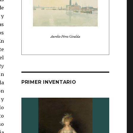
de
 y
as
os
En
te
el
ty
un
PRIMER INVENTARIO
la
on
 y
lo
to
so
ia