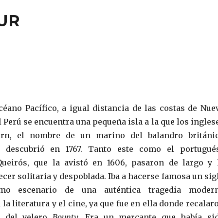
SUR
éano Pacífico, a igual distancia de las costas de Nue
l Perú se encuentra una pequeña isla a la que los ingles
irn, el nombre de un marino del balandro británi
descubrió en 1767. Tanto este como el portugué
ueirós, que la avistó en 1606, pasaron de largo y 
cer solitaria y despoblada. Iba a hacerse famosa un sig
mo escenario de una auténtica tragedia moder
la literatura y el cine, ya que fue en ella donde recalar
 del velero
Bounty
. Era un mercante que había si