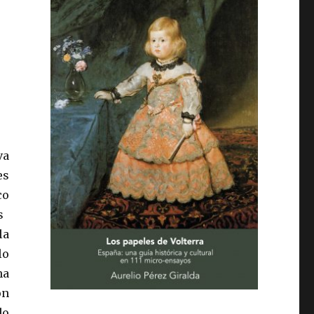
va
es
co
s
la
lo
na
on
do