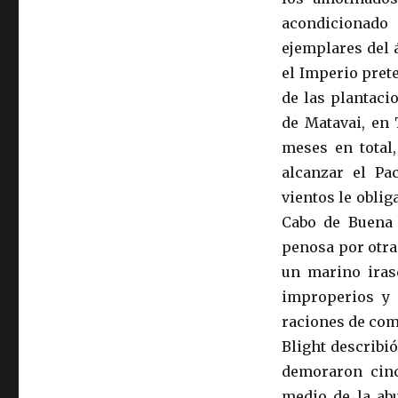
acondicionado 
ejemplares del 
el Imperio pret
de las plantacio
de Matavai, en 
meses en total,
alcanzar el Pa
vientos le obli
Cabo de Buena 
penosa por otra
un marino iras
improperios y 
raciones de comi
Blight describi
demoraron cinc
medio de la ab