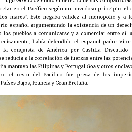
s Hugo Grocio defendió el derecho de sus compatriotas
ciar en el Pacífico según un novedoso principio: el 
 los mares”. Este negaba validez al monopolio y a l
erio español argumentando la existencia de un derec
s los pueblos a comunicarse y a comerciar entre sí, 
recisamente, había defendido el español padre Vitor
 la conquista de América por Castilla. Discutido 
se reducía a la correlación de fuerzas entre las potenci
ña mantuvo las Filipinas y Portugal Goa y otros enclav
ro el resto del Pacífico fue presa de los imperi
Países Bajos, Francia y Gran Bretaña.