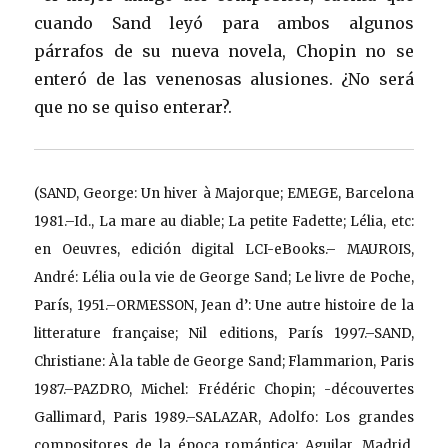
cuando Sand leyó para ambos algunos
párrafos de su nueva novela, Chopin no se
enteró de las venenosas alusiones. ¿No será
que no se quiso enterar?.
(SAND, George: Un hiver à Majorque; EMEGE, Barcelona
1981.–Id., La mare au diable; La petite Fadette; Lélia, etc:
en Oeuvres, edición digital LCI-eBooks.– MAUROIS,
André: Lélia ou la vie de George Sand; Le livre de Poche,
París, 1951.–ORMESSON, Jean d’: Une autre histoire de la
litterature française; Nil editions, París 1997.–SAND,
Christiane: À la table de George Sand; Flammarion, Paris
1987.–PAZDRO, Michel: Frédéric Chopin; -découvertes
Gallimard, Paris 1989.–SALAZAR, Adolfo: Los grandes
compositores de la época romántica; Aguilar, Madrid,