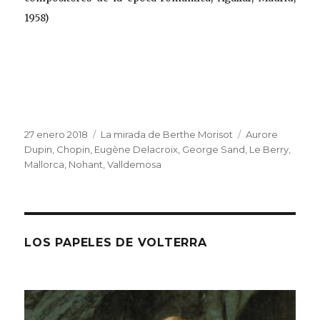
1958)
Publicado
Categorías
Etiquetas
27 enero 2018
La mirada de Berthe Morisot
Aurore
el
Dupin
,
Chopin
,
Eugène Delacroix
,
George Sand
,
Le Berry
,
Mallorca
,
Nohant
,
Valldemosa
LOS PAPELES DE VOLTERRA