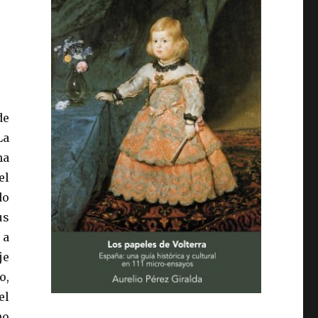
de
La
na
el
do
us
 a
je
o,
el
no