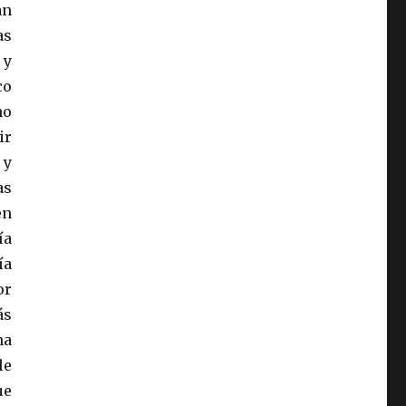
an
as
 y
co
no
ir
 y
as
en
ía
ía
or
ás
na
le
ue