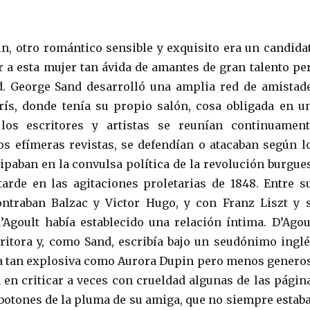
n, otro romántico sensible y exquisito era un candida
er a esta mujer tan ávida de amantes de gran talento pe
d. George Sand desarrolló una amplia red de amistad
arís, donde tenía su propio salón, cosa obligada en u
os escritores y artistas se reunían continuament
os efímeras revistas, se defendían o atacaban según l
ipaban en la convulsa política de la revolución burgue
arde en las agitaciones proletarias de 1848. Entre s
ntraban Balzac y Victor Hugo, y con Franz Liszt y 
Agoult había establecido una relación íntima. D’Agou
ritora y, como Sand, escribía bajo un seudónimo inglé
ra tan explosiva como Aurora Dupin pero menos genero
a en criticar a veces con crueldad algunas de las págin
rbotones de la pluma de su amiga, que no siempre estab