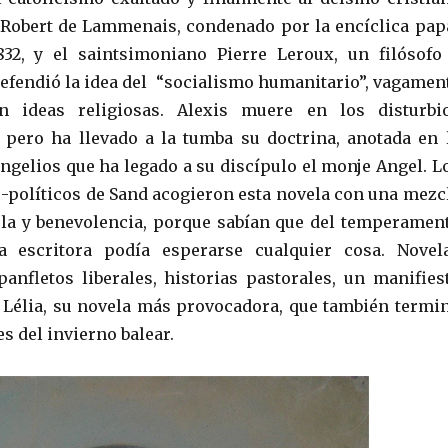
Robert de Lammenais, condenado por la encíclica pap
32, y el saintsimoniano Pierre Leroux, un filósofo
defendió la idea del “socialismo humanitario”, vagamen
n ideas religiosas. Alexis muere en los disturbi
 pero ha llevado a la tumba su doctrina, anotada en 
angelios que ha legado a su discípulo el monje Angel. L
o-políticos de Sand acogieron esta novela con una mezc
la y benevolencia, porque sabían que del temperamen
a escritora podía esperarse cualquier cosa. Novel
panfletos liberales, historias pastorales, un manifies
Lélia, su novela más provocadora, que también termi
s del invierno balear.