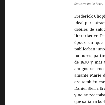
Sancerre en Le Berry
Frederick Chopi
ideal para atra
débiles de salu
literarias en P
época en que l
publicaban junt
humores, partic
de 1830 y más t
amigos se enco
amante Marie d’
era también esc
Daniel Stern. E
y no se recatab
que salían a bo