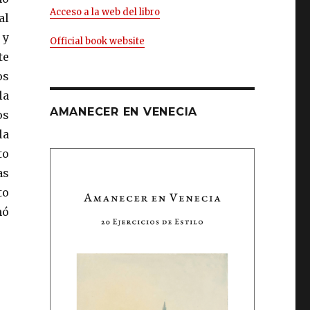
Acceso a la web del libro
al
 y
Official book website
te
os
la
AMANECER EN VENECIA
os
la
to
as
to
nó