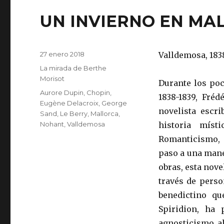
UN INVIERNO EN MA
Publicado
27 enero 2018
Valldemosa, 183
el
Categorías
La mirada de Berthe
Morisot
Durante los po
Etiquetas
Aurore Dupin
,
Chopin
,
1838-1839, Fré
Eugène Delacroix
,
George
novelista escr
Sand
,
Le Berry
,
Mallorca
,
Nohant
,
Valldemosa
historia míst
Romanticismo, 
paso a una mane
obras, esta novel
través de perso
benedictino qu
Spiridion, ha 
agnosticismo al