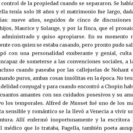
 control de la propiedad cuando se separaron. Se habí
lla tenía solo 18 años y el matrimonio fue largo, dad
cias: nueve años, seguidos de cinco de discusiones
hijos, Maurice y Solange, y por la finca, que el prosai
 administrado y quiso apropiarse. En su momento 
nte con quien se estaba casando, pero pronto pudo sal
opó con una personalidad exuberante y genial, culta
incapaz de someterse a las convenciones sociales, a l
ncluso cuando paseaba por las callejuelas de Nohant 
mando puros, ambas cosas insólitas en la época. No ten
 fidelidad conyugal y para cuando encontró a Chopin hab
 cuantos amantes con sus cuidados posesivos y su am
lvo los temporales. Alfred de Musset fué uno de los m
ta sensible y romántico se la llevó a Venecia a vivir u
ntura. Allí enfermó inoportunamente y la escritora 
 médico que lo trataba, Pagella, también poeta aunq