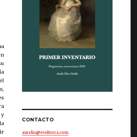
na
en
su
ía
el
s,
es
ra
 y
CONTACTO
la
ir
aurelio@evolterra.com