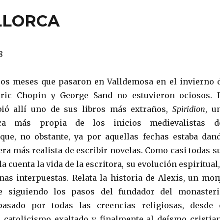
LLORCA
8
cos meses que pasaron en Valldemosa en el invierno 
déric Chopin y George Sand no estuvieron ociosos. 
ibió allí uno de sus libros más extraños,
Spiridion
, u
ica más propia de los inicios medievalistas d
que, no obstante, ya por aquellas fechas estaba dan
ra más realista de escribir novelas. Como casi todas s
a cuenta la vida de la escritora, su evolución espiritual,
nas interpuestas. Relata la historia de Alexis, un mon
e siguiendo los pasos del fundador del monasteri
pasado por todas las creencias religiosas, desde 
 catolicismo exaltado y finalmente al deísmo cristia