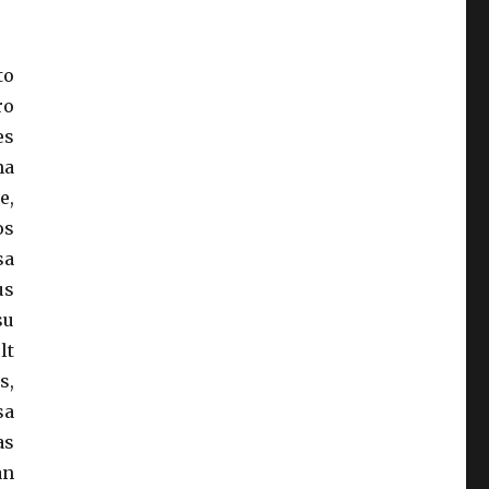
to
ro
es
na
e,
os
sa
us
su
lt
s,
sa
as
an