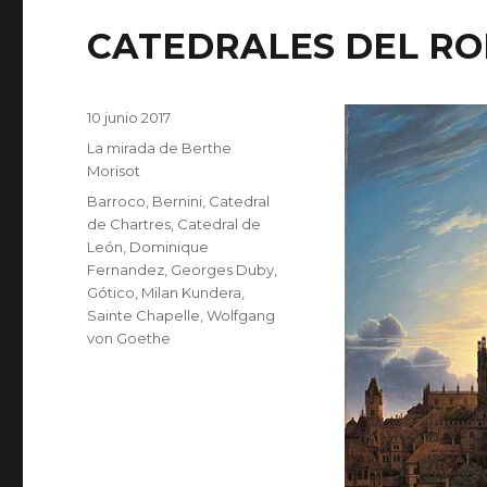
CATEDRALES DEL R
Publicado
10 junio 2017
el
Categorías
La mirada de Berthe
Morisot
Etiquetas
Barroco
,
Bernini
,
Catedral
de Chartres
,
Catedral de
León
,
Dominique
Fernandez
,
Georges Duby
,
Gótico
,
Milan Kundera
,
Sainte Chapelle
,
Wolfgang
von Goethe