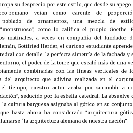
uropa su desprecio por este estilo, que desde su apego 
reco-romano veían como carente de proporció
e poblado de ornamentos, una mezcla de estil
 “monstruoso”, como lo califica el propio Goethe. 
os matinales, a veces en compañía del fundador d
emán, Gottfried Herder, el curioso estudiante aprende
tedral con detalle, la perfecta simetría de la fachada y 
entorno, el poder de la torre que escaló más de una ve
abiamente combinadas con las líneas verticales de l
a del arquitecto que adivina realizada en el conjun
 el tiempo, nuestro autor acaba por sucumbir a u
lación”, seducido por la esbelta catedral. La absuelve 
 la cultura burguesa asignaba al gótico en su conjunto
 que hasta ahora ha considerado “arquitectura gótic
llamarse “la arquitectura alemana de nuestra nación”.