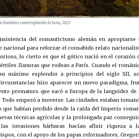
Dos hombres contemplando la luna, 1825
insistencia del romanticismo alemán en apropiarse 
e nacional para reforzar el consabido relato nacionalis
orioso, lo cierto es que el gótico nació en el corazón 
 fértiles llanuras que rodean a París. Cuando el románi
su máximo esplendor a principios del siglo XII, u
ircunstancias hizo aparecer un nuevo paradigma, fru
nto prematuro que sacó a Europa de la languidez de 
. Todo empezó a moverse. Las ciudades estaban toman
 que habían perdido desde la caída del Imperio roma
uevas técnicas agrícolas y la prolongada paz consegui
las invasiones bárbaras hacían afluir riqueza a l
bispos, con el apoyo de los papas reformadores, Gregor