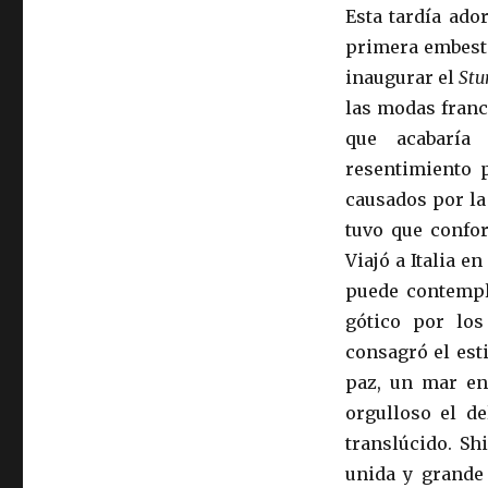
Esta tardía ad
primera embesti
inaugurar el
Stu
las modas franc
que acabaría 
resentimiento 
causados por la
tuvo que confor
Viajó a Italia e
puede contempla
gótico por los
consagró el est
paz, un mar en
orgulloso el d
translúcido. Sh
unida y grande 