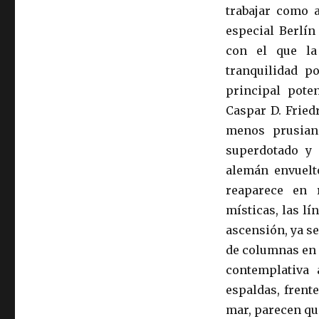
trabajar como a
especial Berlín
con el que la
tranquilidad po
principal pote
Caspar D. Fried
menos prusiana
superdotado y 
alemán envuelt
reaparece en 
místicas, las lí
ascensión, ya s
de columnas en e
contemplativa
espaldas, frent
mar, parecen que