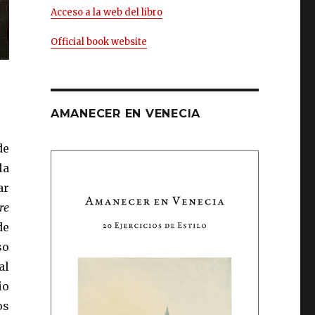
Acceso a la web del libro
Official book website
AMANECER EN VENECIA
de
la
ar
re
de
so
al
io
os