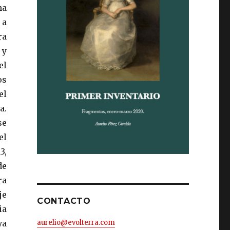
na
 a
ra
 y
el
os
el
a.
se
el
3,
de
ra
je
CONTACTO
ia
aurelio@evolterra.com
ya