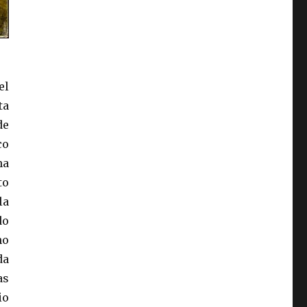
el
ta
de
co
na
to
la
do
no
da
as
io