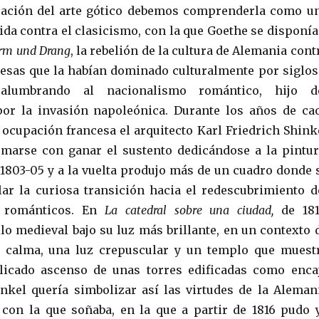
oración del arte gótico debemos comprenderla como u
da contra el clasicismo, con la que Goethe se disponía
rm und Drang
, la rebelión de la cultura de Alemania cont
esas que la habían dominado culturalmente por siglos
alumbrando al nacionalismo romántico, hijo d
por la invasión napoleónica. Durante los años de ca
 ocupación francesa el arquitecto Karl Friedrich Shink
marse con ganar el sustento dedicándose a la pintur
n 1803-05 y a la vuelta produjo más de un cuadro donde 
r la curiosa transición hacia el redescubrimiento d
 románticos. En
La catedral sobre una ciudad,
de 181
ilo medieval bajo su luz más brillante, en un contexto 
 calma, una luz crepuscular y un templo que muest
elicado ascenso de unas torres edificadas como enca
inkel quería simbolizar así las virtudes de la Aleman
con la que soñaba, en la que a partir de 1816 pudo 