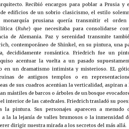
rquitecto. Recibió encargos para poblar a Prusia y 
 de edificios de un sobrio clasicismo, el estilo solem
 monarquía prusiana quería transmitir el orden
lítica (
Ruhe
) que necesitaba para consolidarse co
ncia de Alemania. Paz y serenidad transmite tambi
rich, contemporáneo de Shinkel, en su pintura, una p
, decididamente romántica. Friedrich fue un pint
quiso acentuar la vuelta a un pasado supuestamen
o en un dramatismo intimista y misterioso. EL góti
ruinas de antiguos templos o en representacion
neas de sus cuadros acentúan la verticalidad, aspiran a 
ean mástiles de barcos o árboles de un bosque evocador
l interior de las catedrales. Friedrich trasladó su poes
 a la pintura. Sus personajes aparecen a menudo 
e a la la lejanía de valles brumosos o la inmensidad d
rer dirigir nuestra mirada a los secretos del más allá.