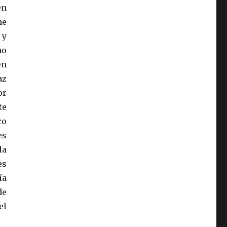
en
ne
 y
mo
én
az
or
te
co
es
la
es
ía
de
el