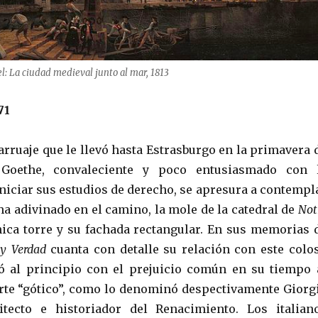
l: La ciudad medieval junto al mar, 1813
71
arruaje que le llevó hasta Estrasburgo en la primavera 
n Goethe, convaleciente y poco entusiasmado con 
iniciar sus estudios de derecho, se apresura a contempl
ha adivinado en el camino, la mole de la catedral de
Not
nica torre y su fachada rectangular. En sus memorias 
y Verdad
cuanta con detalle su relación con este colo
ó al principio con el prejuicio común en su tiempo 
rte “gótico”, como lo denominó despectivamente Giorg
uitecto e historiador del Renacimiento. Los italian