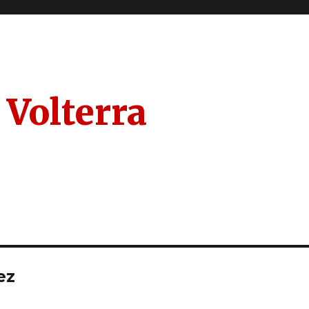
 Volterra
ez