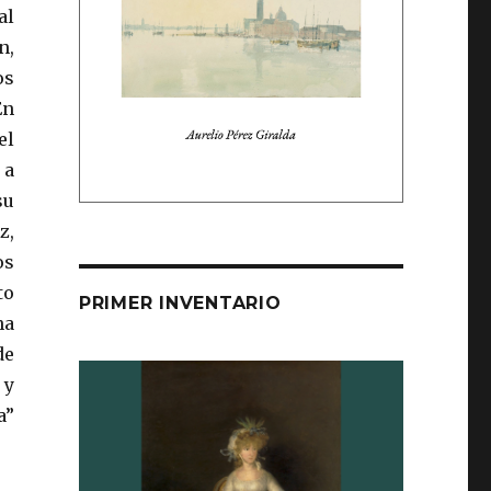
al
n,
os
En
el
 a
su
z,
os
to
PRIMER INVENTARIO
na
de
 y
a”