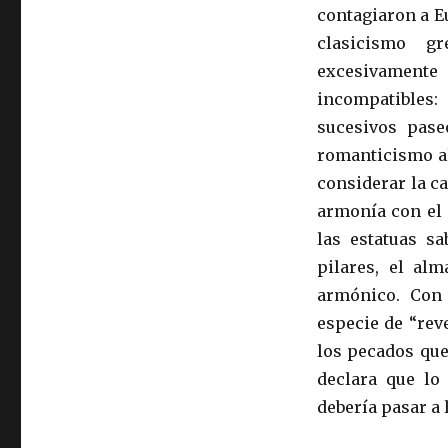
contagiaron a E
clasicismo g
excesivament
incompatibles:
sucesivos pase
romanticismo al
considerar la ca
armonía con el 
las estatuas s
pilares, el alm
armónico. Con
especie de “reve
los pecados que
declara que lo
debería pasar a 