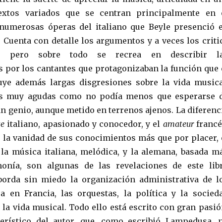
extos variados que se centran principalmente en 
numerosas óperas del italiano que Beyle presenció 
s. Cuenta con detalle los argumentos y a veces los criti
r, pero sobre todo se recrea en describir l
s por los cantantes que protagonizaban la función que 
uye además largas disgresiones sobre la vida musica
as muy agudas como no podía menos que esperarse 
an genio, aunque metido en terrenos ajenos. La diferenc
te
italiano, apasionado y conocedor, y el
amateur
francé
 la vanidad de sus conocimientos más que por placer, 
 la música italiana, melódica, y la alemana, basada m
onía, son algunas de las revelaciones de este lib
borda sin miedo la organización administrativa de l
a en Francia, las orquestas, la política y la socied
 la vida musical. Todo ello está escrito con gran pasió
erístico del autor, que, como escribió Lampedusa, 