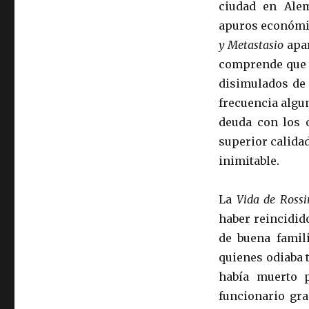
ciudad en Alem
apuros económic
y Metastasio
apa
comprende que o
disimulados de
frecuencia algu
deuda con los o
superior calidad
inimitable.
La
Vida de Ross
haber reincidid
de buena famil
quienes odiaba 
había muerto 
funcionario gra