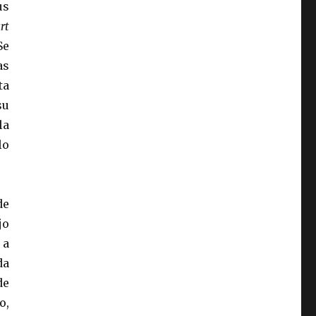
us
rt
Se
as
ta
su
la
lo
de
jo
 a
da
de
o,