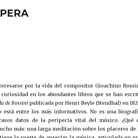
ÓPERA
teresarse por la vida del compositor Gioachino Rossi
 curiosidad en los abundantes libros que se han escri
da de Rossini
publicada por Henri Beyle (Stendhal) en 182
 está entre los más informativos. No es una biografí
casos datos de la peripecia vital del músico. ¿Qué 
cho más: una larga meditación sobre los placeres de 
tiene la suerte de apreciar la música, articulada en u