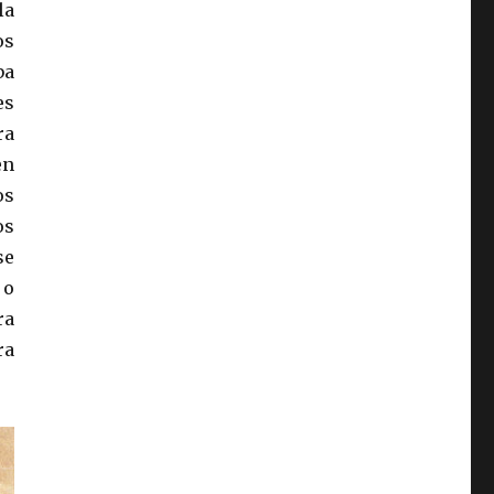
la
os
ba
es
ra
en
os
os
se
 o
ra
ra