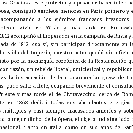
rís. Gracias a este protector y a pesar de haber intenta
posa, consiguió empleos menores en París primero y 
, acompañando a los ejércitos franceses invasores 
oleón. Vivió en Milán y más tarde en Brunswi
 1812 acompañó al Emperador en la campaña de Rusia y 
rada de 1812; eso sí, sin participar directamente en l
la caída del Imperio, nuestro autor quedó sin oficio 
visto por la monarquía borbónica de la Restauración q
con razón, un rebelde liberal, anticlerical y republican
tras la instauración de la monarquía burguesa de Lu
ns, pudo salir a flote, ocupando brevemente el consula
rieste y más tarde el de Civitavecchia, cerca de Rom
te en 1868 dedicó todas sus abundantes energías
s múltiples y casi siempre fracasados amoríos y sob
ca, o mejor dicho, de la ópera, el objeto indisimulado 
asional. Tanto en Italia como en sus años de Parí