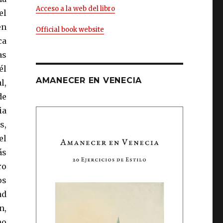
Acceso a la web del libro
el
en
Official book website
ca
as
él
AMANECER EN VENECIA
l,
de
ia
s,
el
ás
ro
os
ad
n,
no