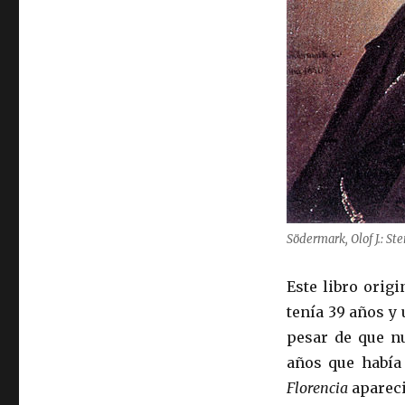
Södermark, Olof J.: St
Este libro orig
tenía 39 años y 
pesar de que nu
años que había
Florencia
aparec