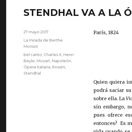
STENDHAL VA A LA 
Publicado
27 mayo 2017
París, 1824
el
Categorías
La mirada de Berthe
Morisot
Etiquetas
bel canto
,
Charles X
,
Henri
Beyle
,
Mozart
,
Napoleón
,
Ópera italiana
,
Rossini
,
Stendhal
Quien quiera in
podrá saciar su
sobre ella. La
Vi
sin embargo, no
pues ofrece es
entonces? Es mu
vida cuando se 