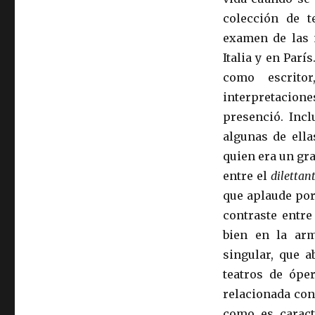
colección de t
examen de las 
Italia y en Parí
como escrito
interpretacione
presenció. Incl
algunas de ell
quien era un gr
entre el
dilettan
que aplaude por
contraste entre
bien en la arm
singular, que a
teatros de óper
relacionada con
como es caract