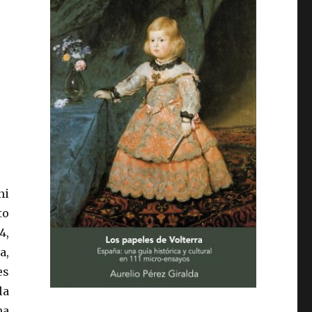
ni
to
4,
a,
es
la
na