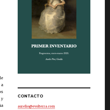
le
 a
os
CONTACTO
 y
ña
aurelio@evolterra.com