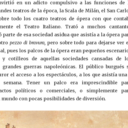
nvirtió en un adicto compulsivo a las funciones de 
ndes teatros de la época, la Scala de Milán, el San Carl
obre todo los cuatro teatros de ópera con que conta
lmente el Teatro Italiano. Trató a muchos cantant
 parte de esa sociedad asidua que asistía a la ópera pa
otro
pezzo di bravura,
pero sobre todo para dejarse ver 
ial, pues los palcos de la ópera eran pequeños escenari
s y cotilleos de aquellas sociedades cansadas de l
s grandes guerras napoleónicas. El público burgués 
ror el acceso a los espectáculos, a los que asistía una
 semana. Tener un palco era imprescindible pa
actos políticos o comerciales, o simplemente pa
n mundo con pocas posibilidades de diversión.