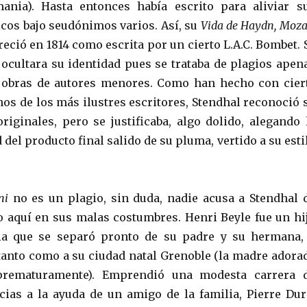
ania). Hasta entonces había escrito para aliviar s
os bajo seudónimos varios. Así, su
Vida de Haydn, Moza
reció en 1814 como escrita por un cierto L.A.C. Bombet. 
cultara su identidad pues se trataba de plagios apen
 obras de autores menores. Como han hecho con cier
nos de los más ilustres escritores, Stendhal reconoció 
riginales, pero se justificaba, algo dolido, alegando 
 del producto final salido de su pluma, vertido a su esti
ini
no es un plagio, sin duda, nadie acusa a Stendhal 
o aquí en sus malas costumbres. Henri Beyle fue un hi
ia que se separó pronto de su padre y su hermana,
tanto como a su ciudad natal Grenoble (la madre adora
prematuramente). Emprendió una modesta carrera 
cias a la ayuda de un amigo de la familia, Pierre Dur