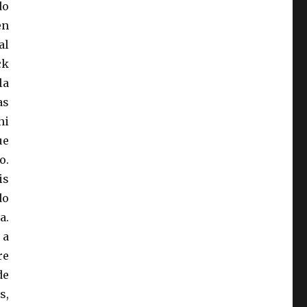
do
en
al
ck
la
as
ni
ue
o.
is
do
a.
 a
re
de
s,