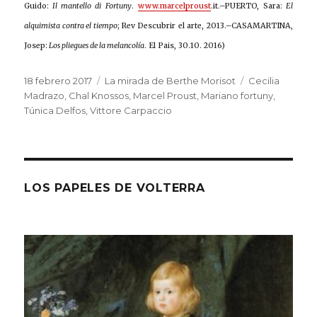
Guido:
Il mantello di Fortuny
.
www.marcelproust
.it.–PUERTO, Sara:
El
alquimista contra el tiempo
; Rev Descubrir el arte, 2013.–CASAMARTINA,
Josep:
Los pliegues de la melancolía
. El Pais, 30.10. 2016)
Publicado
Categorías
Etiquetas
18 febrero 2017
La mirada de Berthe Morisot
Cecilia
el
Madrazo
,
Chal Knossos
,
Marcel Proust
,
Mariano fortuny
,
Túnica Delfos
,
Vittore Carpaccio
LOS PAPELES DE VOLTERRA