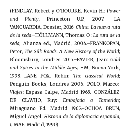
(FINDLAY, Robert y O’ROURKE, Kevin H.:
Power
and Plenty
, Princeton U.P., 2007.– LA
VANGUARDIA, Dossier, 2016:
China. La nueva ruta
de la seda
.–HÖLLMANN, Thomas O.:
La ruta de la
seda;
Alianza ed., Madrid, 2004.–FRANKOPAN,
Peter,
The Silk Roads. A New History of the World
;
Bloomsbury, Londres 2015.–FAVIER, Jean:
Gold
and Spices in the Middle Ages
; HM, Nueva York,
1998.–LANE FOX, Robin:
The classical World;
Penguin Books, Londres 2006.–POLO, Marco:
Viajes
; Espasa-Calpe, Madrid 1965.–GONZÁLEZ
DE CLAVIJO, Ruy:
Embajada a Tamerlán
;
Miraguano Ed. Madrid 1965.–OCHOA BRUN,
Miguel Ángel:
Historia de la diplomacia española,
I
; MAE, Madrid, 1990)