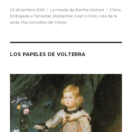
Publicado
Categorías
Etiquetas
23 diciembre 2016
La mirada de Berthe Morisot
China
,
el
Embajada a Tamerlán
,
Kublai Kan
,
Marco Polo
,
ruta de la
seda
,
Ruy González de Clavijo
LOS PAPELES DE VOLTERRA