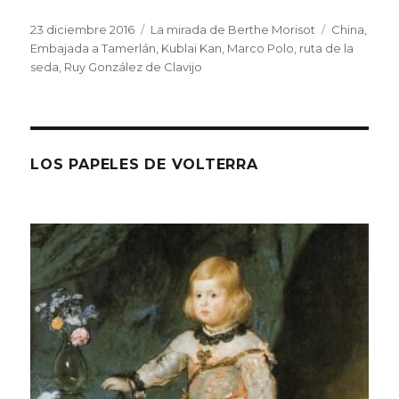
Publicado
Categorías
Etiquetas
23 diciembre 2016
La mirada de Berthe Morisot
China
,
el
Embajada a Tamerlán
,
Kublai Kan
,
Marco Polo
,
ruta de la
seda
,
Ruy González de Clavijo
LOS PAPELES DE VOLTERRA