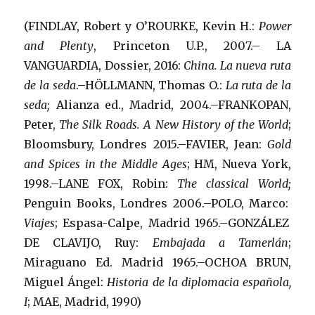
(FINDLAY, Robert y O’ROURKE, Kevin H.:
Power
and Plenty
, Princeton U.P., 2007.– LA
VANGUARDIA, Dossier, 2016:
China. La nueva ruta
de la seda
.–HÖLLMANN, Thomas O.:
La ruta de la
seda;
Alianza ed., Madrid, 2004.–FRANKOPAN,
Peter,
The Silk Roads. A New History of the World
;
Bloomsbury, Londres 2015.–FAVIER, Jean:
Gold
and Spices in the Middle Ages
; HM, Nueva York,
1998.–LANE FOX, Robin:
The classical World;
Penguin Books, Londres 2006.–POLO, Marco:
Viajes
; Espasa-Calpe, Madrid 1965.–GONZÁLEZ
DE CLAVIJO, Ruy:
Embajada a Tamerlán
;
Miraguano Ed. Madrid 1965.–OCHOA BRUN,
Miguel Ángel:
Historia de la diplomacia española,
I
; MAE, Madrid, 1990)