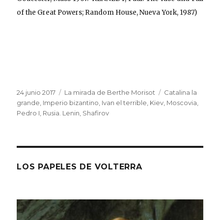
of the Great Powers; Random House, Nueva York, 1987)
Publicado
Categorías
Etiquetas
24 junio 2017
La mirada de Berthe Morisot
Catalina la
el
grande
,
Imperio bizantino
,
Ivan el terrible
,
Kiev
,
Moscovia
,
Pedro I
,
Rusia. Lenin
,
Shafirov
LOS PAPELES DE VOLTERRA