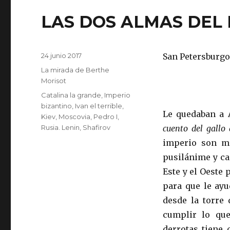
LAS DOS ALMAS DEL
Publicado
24 junio 2017
San Petersburgo
el
Categorías
La mirada de Berthe
Morisot
Etiquetas
Catalina la grande
,
Imperio
bizantino
,
Ivan el terrible
,
Le quedaban a 
Kiev
,
Moscovia
,
Pedro I
,
Rusia. Lenin
,
Shafirov
cuento del gallo
imperio son má
pusilánime y ca
Este y el Oeste 
para que le ayu
desde la torre
cumplir lo que
derrotas tiene 