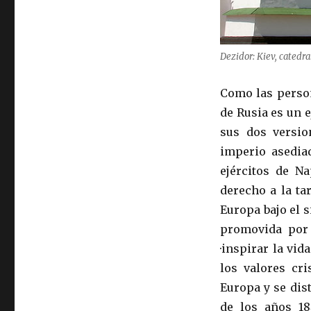
Dezidor: Kiev, catedra
Como las person
de Rusia es un e
sus dos version
imperio asediad
ejércitos de N
derecho a la t
Europa bajo el 
promovida por 
·inspirar la vid
los valores cri
Europa y se dis
de los años 18