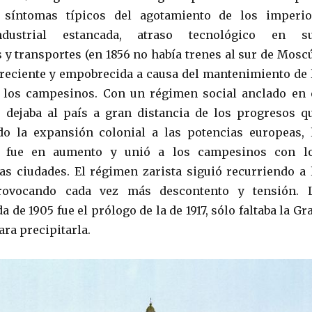
 síntomas típicos del agotamiento de los imperio
ndustrial estancada, atraso tecnológico en s
y transportes (en 1856 no había trenes al sur de Moscú
reciente y empobrecida a causa del mantenimiento de 
 los campesinos. Con un régimen social anclado en 
 dejaba al país a gran distancia de los progresos q
do la expansión colonial a las potencias europeas, 
al fue en aumento y unió a los campesinos con l
las ciudades. El régimen zarista siguió recurriendo a 
rovocando cada vez más descontento y tensión. 
a de 1905 fue el prólogo de la de 1917, sólo faltaba la Gr
ara precipitarla.