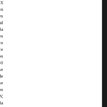
IX
ón
es
al
la
es
co
ce
os
80
se
de
se
os
V,
la