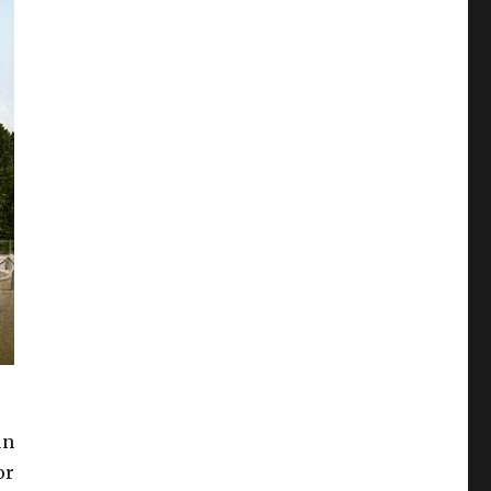
un
or