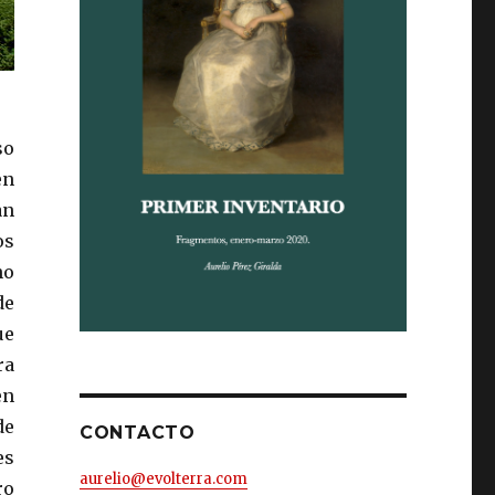
so
en
an
os
no
de
ue
ra
en
de
CONTACTO
es
aurelio@evolterra.com
ro