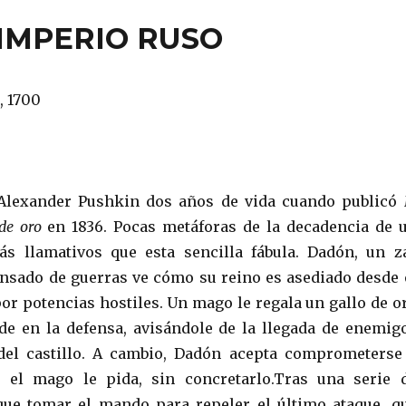
 IMPERIO RUSO
, 1700
Alexander Pushkin dos años de vida cuando publicó
 de oro
en 1836. Pocas metáforas de la decadencia de 
s llamativos que esta sencilla fábula. Dadón, un z
nsado de guerras ve cómo su reino es asediado desde 
por potencias hostiles. Un mago le regala un gallo de o
de en la defensa, avisándole de la llegada de enemig
 del castillo. A cambio, Dadón acepta comprometerse
 el mago le pida, sin concretarlo.Tras una serie 
que tomar el mando para repeler el último ataque, q