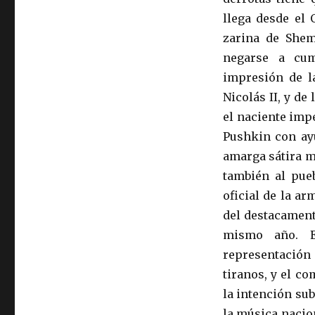
llega desde el 
zarina de Shem
negarse a cum
impresión de l
Nicolás II, y de
el naciente imp
Pushkin con ayu
amarga sátira mu
también al pueb
oficial de la ar
del destacament
mismo año. E
representación
tiranos, y el c
la intención sub
la música nacio