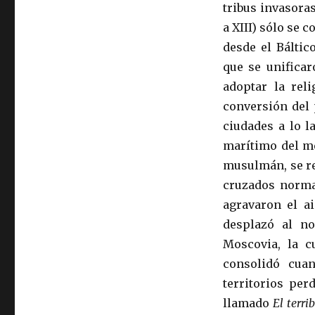
tribus invasoras
a XIII) sólo se
desde el Bálti
que se unificar
adoptar la reli
conversión del 
ciudades a lo l
marítimo del me
musulmán, se re
cruzados norman
agravaron el a
desplazó al n
Moscovia, la c
consolidó cuan
territorios per
llamado
El terrib