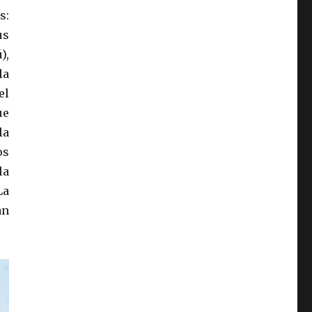
s:
us
),
la
el
ue
la
os
la
La
an