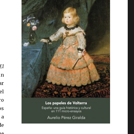
El
un
ar
el
ro
os
 a
de
ue