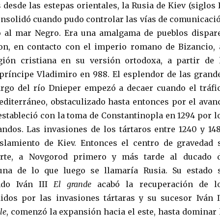
 desde las estepas orientales, la Rusia de Kiev (siglos 
 consolidó cuando pudo controlar las vías de comunicaci
co al mar Negro. Era una amalgama de pueblos dispar
on, en contacto con el imperio romano de Bizancio, 
gión cristiana en su versión ortodoxa, a partir de 
príncipe Vladimiro en 988. El esplendor de las grand
argo del río Dnieper empezó a decaer cuando el tráfi
diterráneo, obstaculizado hasta entonces por el avan
stableció con la toma de Constantinopla en 1294 por l
dos. Las invasiones de los tártaros entre 1240 y 14
islamiento de Kiev. Entonces el centro de gravedad 
orte, a Novgorod primero y más tarde al ducado 
una de lo que luego se llamaría Rusia. Su estado 
do Iván III
El grande
acabó la recuperación de l
didos por las invasiones tártaras y su sucesor Iván I
le
, comenzó la expansión hacia el este, hasta dominar 