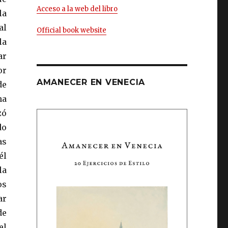
Acceso a la web del libro
la
al
Official book website
la
ar
or
AMANECER EN VENECIA
de
na
zó
do
as
él
la
os
ar
de
el