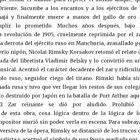
Oriente. Sucumbe a los encantos y a los ejércitos de 
ajá y finalmente muere a manos del gallo de oro 
plir lo prometido. Muchos años después, bajo 
a revolución de 1905, cruelmente reprimida por el z
 la derrota del ejército ruso en Manchuria, avasallado p
erio nipón, Nicolai Rimsky-Korsakov retomó el relato 
da del libretista Vladimir Belsky y lo convirtió en u
sical. Acentuó el carácter decadente del zar y ridiculi
lo ruso, seguidor ciego del tirano. Rimski había si
mada rusa y tuvo que ver llegar los restos de sus coleg
o destruido por Japón en la batalla de Port Arthur aqu
l Zar reinante se dió por aludido. Prohibió 
 de esta obra, cosa lógica dentro de la lógica de l
ompositor murió sin poder verla en escena. Para subray
versiva de la ópera, Rimsky se distanció de los trucos 
nalista y acentuó el símbolo de una Rusia asediada por 