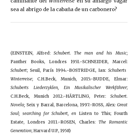
caminante del
Winterreise
en su amargo vagar
sea al abrigo de la cabaña de un carbonero?
(EINSTEIN, Alfred:
Schubert. The man and his Music
;
Panther Books, Londres 1951.–SCHNEIDER, Marcel:
Schubert
; Seuil, París 1994.–BOSTRIDGE, Ian:
Schuberts
Winterreise
; C.H.Beck, Munich, 2015.–BUDDE, Elmar:
Schuberts Liederzyklen, Ein Musikalischer Werkführer
;
C.H.Beck, Munich 2012.–HÄRTLING, Peter:
Schubert.
Novela;
Seix y Barral, Barcelona, 1997.–ROSS, Alex
: Great
Soul; searching for Schubert, en
Listen to This; Fourth
Estate, Londres 2011.–ROSEN, Charles:
The Romantic
Generation
; Harvard U.P., 1958)