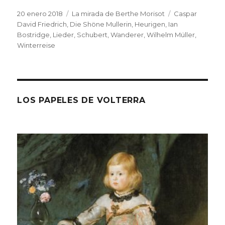
Publicado
Categorías
Etiquetas
20 enero 2018
La mirada de Berthe Morisot
Caspar
el
David Friedrich
,
Die Shöne Mullerin
,
Heurigen
,
Ian
Bostridge
,
Lieder
,
Schubert
,
Wanderer
,
Wilhelm Müller
,
Winterreise
LOS PAPELES DE VOLTERRA