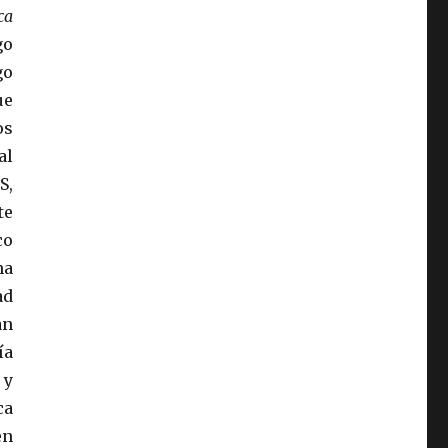
ca
go
go
ue
os
al
S,
te
co
na
ad
an
ía
 y
ca
en