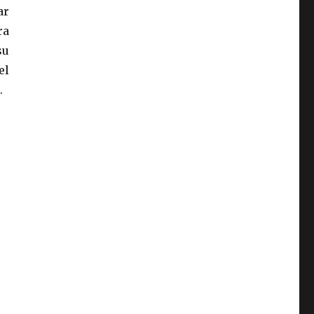
ar
ra
su
el
.