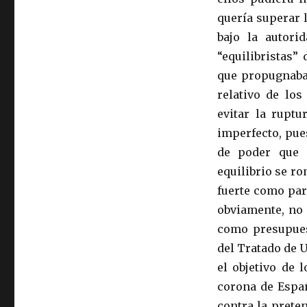
quería superar 
bajo la autori
“equilibristas” 
que propugnaba 
relativo de los
evitar la ruptu
imperfecto, pue
de poder que 
equilibrio se r
fuerte como par
obviamente, no 
como presupues
del Tratado de U
el objetivo de 
corona de Espa
contra la prete