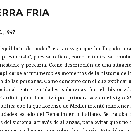
ERRA FRIA
, 1947
equilibrio de poder” es tan vaga que ha llegado a s
mpresionista”, pues se refiere, como lo indica su nombr
inestable y precaria. Como descripción de una situaci
aplicarse a innumerables momentos de la historia de l
so de las personas. Como concepto con el que explicar 
acional entre entidades soberanas fue el historiad
iardini quien la utilizó por primera vez en el siglo X
política con la que Lorenzo de Medici intentó mantener 
iudades-estado del Renacimiento italiano. Se trataba 
es del sistema, a través de alianzas, para evitar que uno 
imponer su hegemonía sobre los demás. Esta idea, q