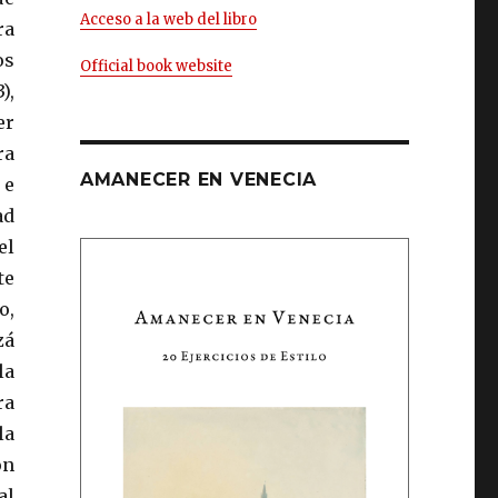
Acceso a la web del libro
ra
os
Official book website
),
er
ra
AMANECER EN VENECIA
 e
ad
el
te
o,
zá
la
ra
la
on
al