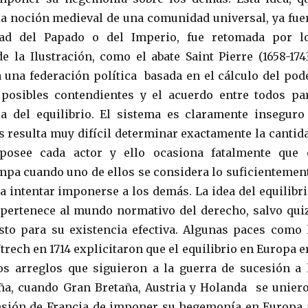
la noción medieval de una comunidad universal, ya fue
dad del Papado o del Imperio, fue retomada por l
de la Ilustración, como el abate Saint Pierre (1658-1743
una federación política basada en el cálculo del pod
 posibles contendientes y el acuerdo entre todos pa
ra del equilibrio. El sistema es claramente inseguro
s resulta muy difícil determinar exactamente la cantid
posee cada actor y ello ocasiona fatalmente que 
ompa cuando uno de ellos se considera lo suficientemen
a intentar imponerse a los demás. La idea del equilibri
pertenece al mundo normativo del derecho, salvo qui
to para su existencia efectiva. Algunas paces como 
trech en 1714 explicitaron que el equilibrio en Europa e
los arreglos que siguieron a la guerra de sucesión a 
ña, cuando Gran Bretaña, Austria y Holanda se unier
nsión de Francia de imponer su hegemonía en Europa 