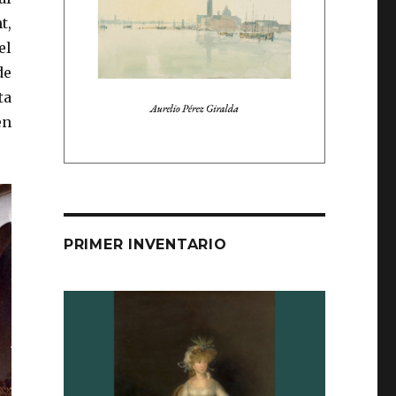
t,
el
de
ta
en
PRIMER INVENTARIO