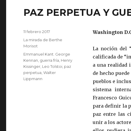
PAZ PERPETUA Y GU
Publicado
11 febrero 2017
Washington D.C.
el
Categorías
La mirada de Berthe
Morisot
La noción del “
Etiquetas
Emmanuel Kant. George
calificada de “i
Kennan
,
guerra fría
,
Henry
a una realidad 
Kissinger
,
Leo Tolstoi
,
paz
perpetua
,
Walter
de hecho puede 
Lippmann
pueblos e inclu
sistema intern
Francesco Guicc
para definir la 
paz entre las c
unir a los actor
ellos pudiera 