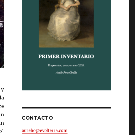
 y
da
re
on
CONTACTO
an
aurelio@evolterra.com
el