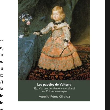
er
e,
ón
os
un
or
VI
la
de
de
ue