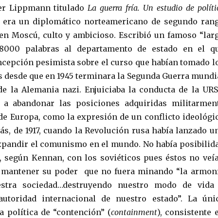
er Lippmann titulado
La guerra fría. Un estudio de políti
 era un diplomático norteamericano de segundo ran
en Moscú, culto y ambicioso. Escribió un famoso “lar
 8000 palabras al departamento de estado en el q
cepción pesimista sobre el curso que habían tomado l
 desde que en 1945 terminara la Segunda Guerra mundi
de la Alemania nazi. Enjuiciaba la conducta de la URS
 a abandonar las posiciones adquiridas militarmen
 de Europa, como la expresión de un conflicto ideológi
rás, de 1917, cuando la Revolución rusa había lanzado u
xpandir el comunismo en el mundo. No había posibilid
 según Kennan, con los soviéticos pues éstos no veí
 mantener su poder que no fuera minando “la armon
estra sociedad…destruyendo nuestro modo de vida
utoridad internacional de nuestro estado”. La úni
a política de “contención” (
containment
), consistente 