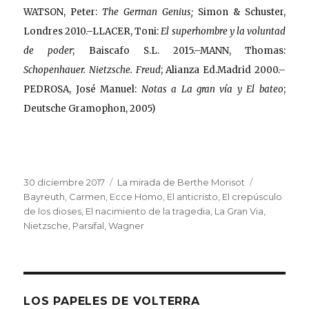
WATSON, Peter:
The German Genius;
Simon & Schuster,
Londres 2010.–LLACER, Toni:
El superhombre y la voluntad
de poder
; Baiscafo S.L. 2015.–MANN, Thomas:
Schopenhauer. Nietzsche. Freud
; Alianza Ed.Madrid 2000.–
PEDROSA, José Manuel:
Notas a La gran vía y El bateo
;
Deutsche Gramophon, 2005)
Publicado
Categorías
Etiquetas
30 diciembre 2017
La mirada de Berthe Morisot
el
Bayreuth
,
Carmen
,
Ecce Homo
,
El anticristo
,
El crepúsculo
de los dioses
,
El nacimiento de la tragedia
,
La Gran Via
,
Nietzsche
,
Parsifal
,
Wagner
LOS PAPELES DE VOLTERRA