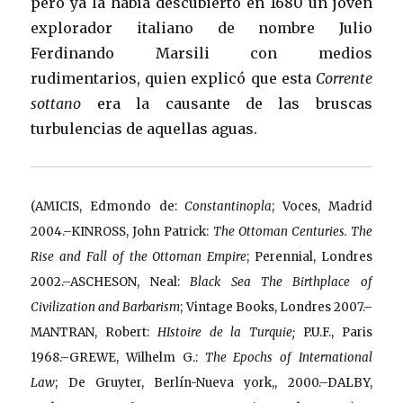
pero ya la había descubierto en 1680 un joven
explorador italiano de nombre Julio
Ferdinando Marsili con medios
rudimentarios, quien explicó que esta
Corrente
sottano
era la causante de las bruscas
turbulencias de aquellas aguas.
(AMICIS, Edmondo de:
Constantinopla
; Voces, Madrid
2004.–KINROSS, John Patrick:
The Ottoman Centuries. The
Rise and Fall of the Ottoman Empire
; Perennial, Londres
2002.–ASCHESON, Neal:
Black Sea The Birthplace of
Civilization and Barbarism
; Vintage Books, Londres 2007.–
MANTRAN, Robert:
HIstoire de la Turquie;
P.U.F., Paris
1968.–GREWE, Wilhelm G.:
The Epochs of International
Law
; De Gruyter, Berlín-Nueva york,, 2000.–
DALBY,