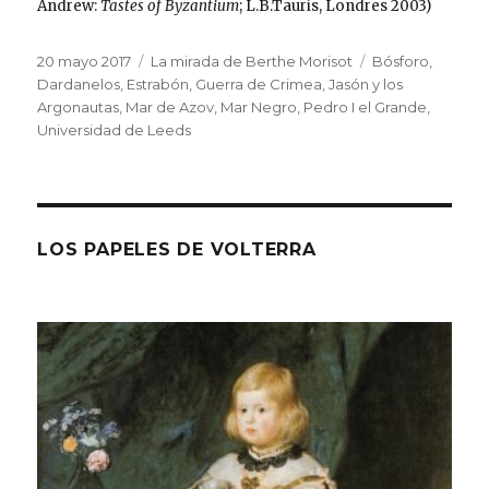
Andrew:
Tastes of Byzantium
; L.B.Tauris, Londres 2003)
Publicado
Categorías
Etiquetas
20 mayo 2017
La mirada de Berthe Morisot
Bósforo
,
el
Dardanelos
,
Estrabón
,
Guerra de Crimea
,
Jasón y los
Argonautas
,
Mar de Azov
,
Mar Negro
,
Pedro I el Grande
,
Universidad de Leeds
LOS PAPELES DE VOLTERRA