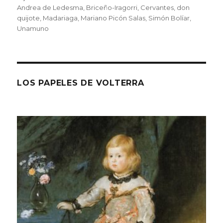
el
Andrea de Ledesma
,
Briceño-Iragorri
,
Cervantes
,
don
quijote
,
Madariaga
,
Mariano Picón Salas
,
Simón Bolíar
,
Unamuno
LOS PAPELES DE VOLTERRA