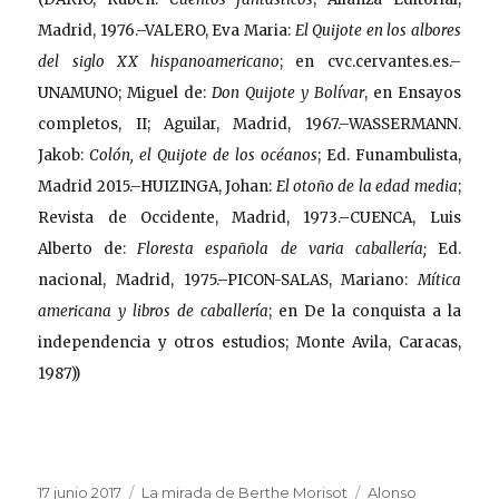
Madrid, 1976.–VALERO, Eva Maria:
El Quijote en los albores
del siglo XX hispanoamericano
; en cvc.cervantes.es.–
UNAMUNO; Miguel de:
Don Quijote y Bolívar
, en Ensayos
completos, II; Aguilar, Madrid, 1967.–WASSERMANN.
Jakob:
Colón, el Quijote de los océanos
; Ed. Funambulista,
Madrid 2015.–HUIZINGA, Johan:
El otoño de la edad media
;
Revista de Occidente, Madrid, 1973.–CUENCA, Luis
Alberto de:
Floresta española de varia caballería;
Ed.
nacional, Madrid, 1975
.–PICON-SALAS, Mariano:
Mítica
americana y libros de caballería
; en De la conquista a la
independencia y otros estudios; Monte Avila, Caracas,
1987))
Publicado
Categorías
Etiquetas
17 junio 2017
La mirada de Berthe Morisot
Alonso