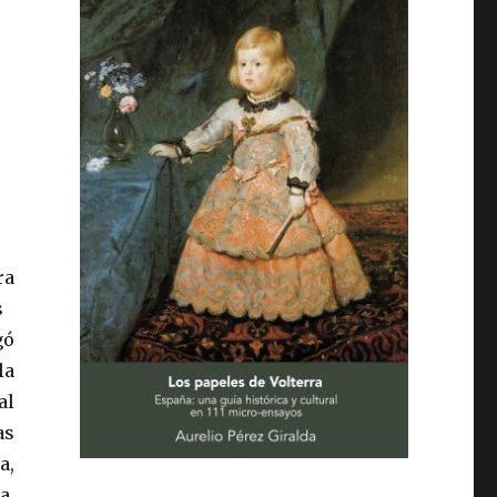
ra
s
gó
la
al
as
a,
a.