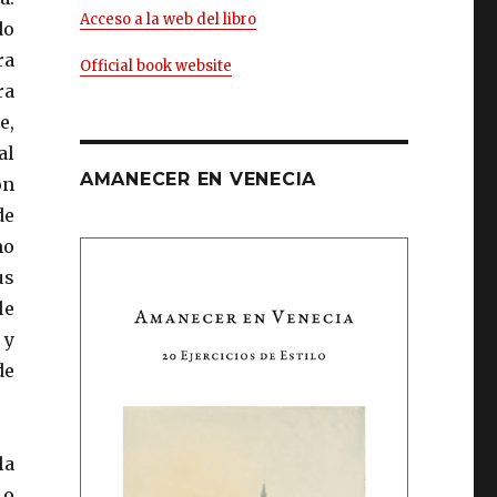
Acceso a la web del libro
do
ra
Official book website
ra
e,
al
AMANECER EN VENECIA
on
de
mo
us
le
 y
de
la
 o