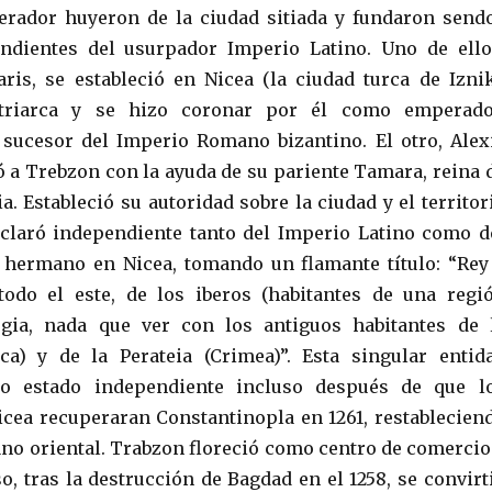
erador huyeron de la ciudad sitiada y fundaron send
endientes del usurpador Imperio Latino. Uno de ello
ris, se estableció en Nicea (la ciudad turca de Iznik
riarca y se hizo coronar por él como emperado
sucesor del Imperio Romano bizantino. El otro, Alex
a Trebzon con la ayuda de su pariente Tamara, reina 
a. Estableció su autoridad sobre la ciudad y el territor
claró independiente tanto del Imperio Latino como d
 hermano en Nicea, tomando un flamante título: “Rey
odo el este, de los iberos (habitantes de una regi
gia, nada que ver con los antiguos habitantes de 
ca) y de la Perateia (Crimea)”. Esta singular entid
mo estado independiente incluso después de que l
icea recuperaran Constantinopla en 1261, restablecien
no oriental. Trabzon floreció como centro de comercio
so, tras la destrucción de Bagdad en el 1258, se convirt