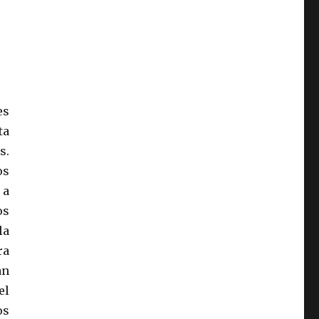
es
ta
s.
os
 a
os
la
ra
an
el
os