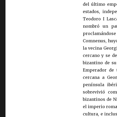
del último emp
estados, indep
Teodoro I Lasca
nombró un pat
proclamándose 
Comnenus, huyó 
la vecina Georgi
cercano y se de
bizantino de su
Emperador de t
cercana a Geor
península ibéri
sobrevivió co
bizantinos de N
el imperio roma
cultura, e inclu