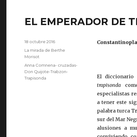
EL EMPERADOR DE 
Publicado
18 octubre 2016
Constantinopla
el
Categorías
La mirada de Berthe
Morisot
Etiquetas
Anna Comnena- cruzadas-
Don Quijote-Trabzon-
El diccionario
Trapisonda
trapisonda
com
especialistas re
a tener este si
palabra turca Tr
sur del Mar Neg
alusiones a mu
conviviendo co