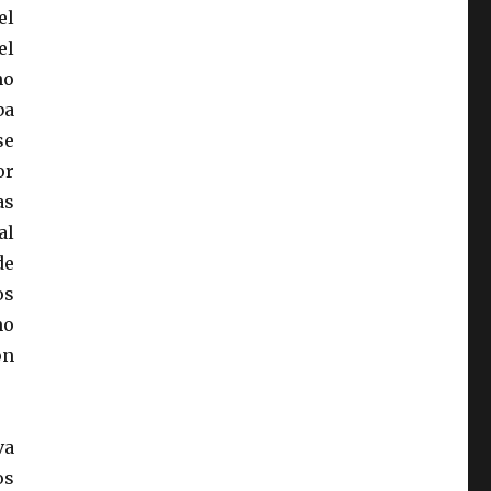
el
el
no
ba
se
or
as
al
de
os
mo
on
va
os