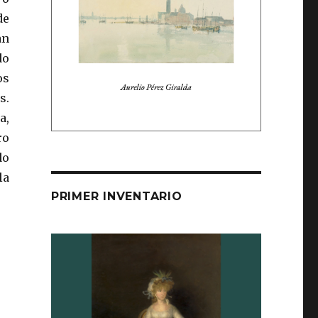
de
an
do
os
s.
a,
ro
do
la
PRIMER INVENTARIO