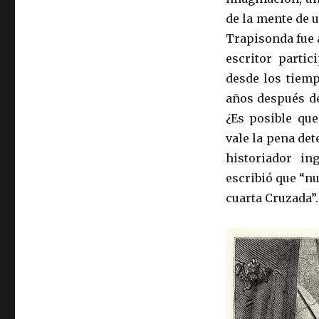
de la mente de 
Trapisonda fue 
escritor partic
desde los tiemp
años después de
¿Es posible que
vale la pena de
historiador i
escribió que “n
cuarta Cruzada”.