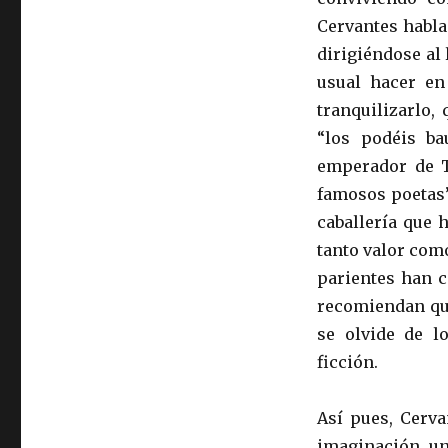
Cervantes habla
dirigiéndose al 
usual hacer en 
tranquilizarlo,
“los podéis ba
emperador de T
famosos poetas”.
caballería que 
tanto valor como
parientes han c
recomiendan que
se olvide de l
ficción.
Así pues, Cerv
imaginación, un