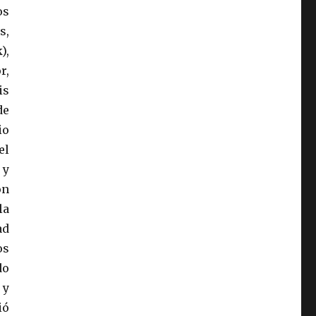
os
s,
),
r,
is
de
io
el
 y
ón
la
ad
os
do
 y
ió