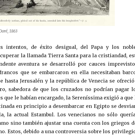
Doré, 1863
s intentos, de éxito desigual, del Papa y los nobl
cuperar la llamada Tierra Santa para la cristiandad, es
ndente aventura se desarrolló por cauces imprevisto
 francos que se embarcaron en ella necesitaban barc
e hasta Jerusalén y la república de Venecia se ofreció
ero, sabedora de que los cruzados no podrían pagar l
s que le habían encargado, la Sereníssima exigió a que 
tinada en principio a desembarcar en Egipto se desvia
a, la actual Estambul. Los venecianos no sólo querí
amo sino también ajustar una cuenta con los griegos d
o. Estos, debido a una controversia sobre los privilegi