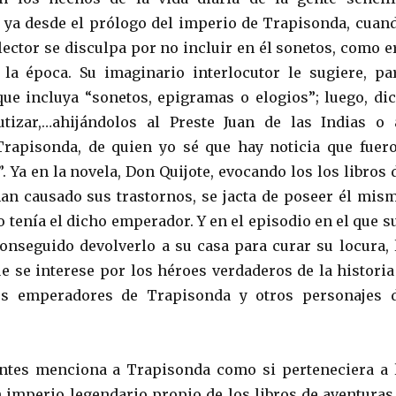
 ya desde el prólogo del imperio de Trapisonda, cuan
lector se disculpa por no incluir en él sonetos, como e
la época. Su imaginario interlocutor le sugiere, pa
 que incluya “sonetos, epigramas o elogios”; luego, dic
utizar,…ahijándolos al Preste Juan de las Indias o 
rapisonda, de quien yo sé que hay noticia que fuer
 Ya en la novela, Don Quijote, evocando los los libros 
han causado sus trastornos, se jacta de poseer él mis
 tenía el dicho emperador. Y en el episodio en el que s
onseguido devolverlo a su casa para curar su locura, 
 se interese por los héroes verdaderos de la historia
os emperadores de Trapisonda y otros personajes 
antes menciona a Trapisonda como si perteneciera a 
 imperio legendario propio de los libros de aventuras