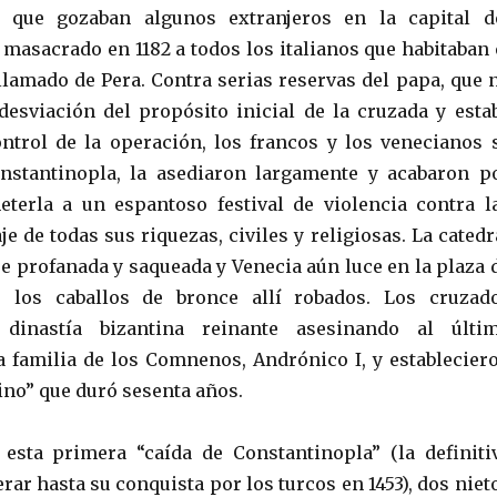
 que gozaban algunos extranjeros en la capital d
 masacrado en 1182 a todos los italianos que habitaban 
llamado de Pera. Contra serias reservas del papa, que 
 desviación del propósito inicial de la cruzada y esta
ntrol de la operación, los francos y los venecianos 
onstantinopla, la asediaron largamente y acabaron p
eterla a un espantoso festival de violencia contra l
je de todas sus riquezas, civiles y religiosas. La catedr
ue profanada y saqueada y Venecia aún luce en la plaza 
 los caballos de bronce allí robados. Los cruzad
 dinastía bizantina reinante asesinando al últi
 familia de los Comnenos, Andrónico I, y establecier
ino” que duró sesenta años.
esta primera “caída de Constantinopla” (la definiti
rar hasta su conquista por los turcos en 1453), dos niet