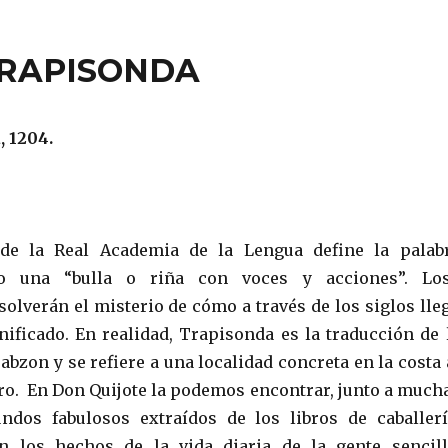
TRAPISONDA
, 1204.
 de la Real Academia de la Lengua define la palab
o una “bulla o riña con voces y acciones”. Lo
solverán el misterio de cómo a través de los siglos lle
gnificado. En realidad, Trapisonda es la traducción de 
abzon y se refiere a una localidad concreta en la costa 
ro. En Don Quijote la podemos encontrar, junto a much
ndos fabulosos extraídos de los libros de caballerí
n los hechos de la vida diaria de la gente sencill