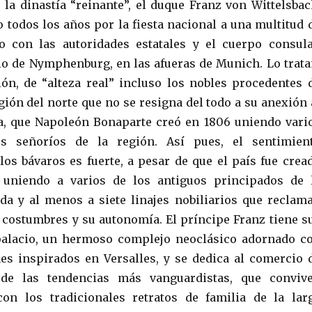
e la dinastía “reinante”, el duque Franz von Wittelsbac
o todos los años por la fiesta nacional a una multitud 
to con las autoridades estatales y el cuerpo consula
io de Nymphenburg, en las afueras de Munich. Lo trata
ión, de “alteza real” incluso los nobles procedentes 
gión del norte que no se resigna del todo a su anexión 
a, que Napoleón Bonaparte creó en 1806 uniendo vari
os señoríos de la región. Así pues, el sentimien
os bávaros es fuerte, a pesar de que el país fue crea
e, uniendo a varios de los antiguos principados de 
da y al menos a siete linajes nobiliarios que reclam
 costumbres y su autonomía. El príncipe Franz tiene s
 palacio, un hermoso complejo neoclásico adornado c
nes inspirados en Versalles, y se dedica al comercio 
 de las tendencias más vanguardistas, que conviv
con los tradicionales retratos de familia de la lar