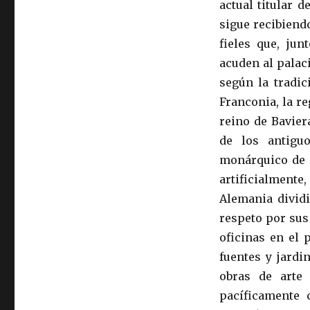
actual titular d
sigue recibiend
fieles que, jun
acuden al palac
según la tradic
Franconia, la re
reino de Bavier
de los antigu
monárquico de l
artificialment
Alemania dividi
respeto por sus
oficinas en el
fuentes y jardi
obras de arte
pacíficamente 