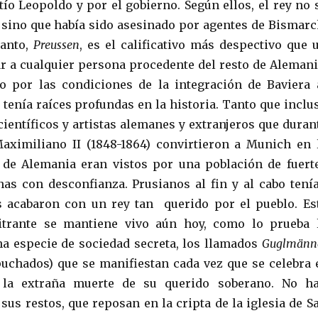
tío Leopoldo y por el gobierno. Según ellos, el rey no 
 sino que había sido asesinado por agentes de Bismarc
tanto,
Preussen
, es el calificativo más despectivo que 
r a cualquier persona procedente del resto de Alemani
o por las condiciones de la integración de Baviera 
tenía raíces profundas en la historia. Tanto que inclu
ientíficos y artistas alemanes y extranjeros que duran
aximiliano II (1848-1864) convirtieron a Munich en 
l de Alemania eran vistos por una población de fuert
nas con desconfianza. Prusianos
al fin y al cabo tení
s acabaron con un rey tan querido por el pueblo. Es
itrante se mantiene vivo aún hoy, como lo prueba 
na especie de sociedad secreta, los llamados
Guglmänn
chados) que se manifiestan cada vez que se celebra 
e la extraña muerte de su querido soberano. No h
sus restos, que reposan en la cripta de la iglesia de S