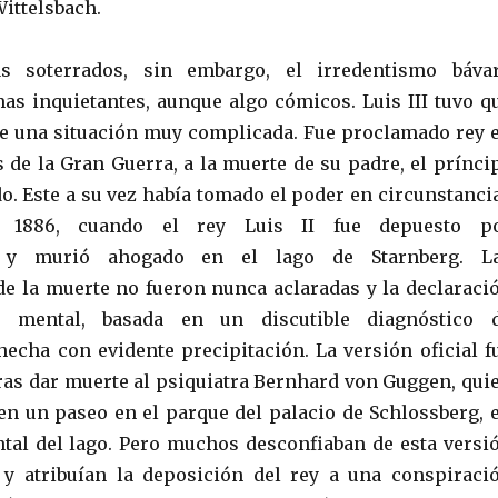
Wittelsbach.
s soterrados, sin embargo, el irredentismo báva
as inquietantes, aunque algo cómicos. Luis III tuvo q
e una situación muy complicada. Fue proclamado rey 
s de la Gran Guerra, a la muerte de su padre, el prínci
o. Este a su vez había tomado el poder en circunstanci
n 1886, cuando el rey Luis II fue depuesto p
n y murió ahogado en el lago de Starnberg. L
de la muerte no fueron nunca aclaradas y la declaraci
 mental, basada en un discutible diagnóstico 
 hecha con evidente precipitación. La versión oficial f
tras dar muerte al psiquiatra Bernhard von Guggen, qui
n un paseo en el parque del palacio de Schlossberg, 
ental del lago. Pero muchos desconfiaban de esta versi
 y atribuían la deposición del rey a una conspiraci