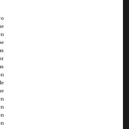
ro
ue
en
pe
as
or
as
ón
de
ue
en
en
ón
ón