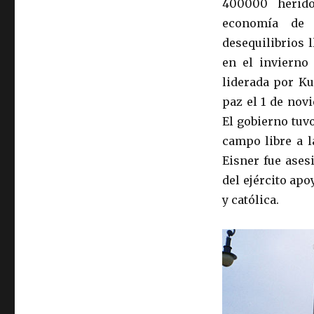
400000 herido
economía de 
desequilibrios 
en el invierno 
liderada por Ku
paz el 1 de nov
El gobierno tuvo
campo libre a 
Eisner fue ases
del ejército ap
y católica.