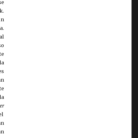
se
k.
un
a.
al
so
te
la
es
an
te
la
er
el
an
an