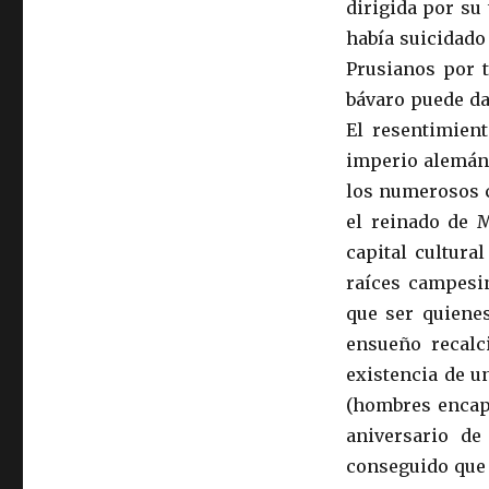
dirigida por su 
había suicidado
Prusianos por 
bávaro puede da
El resentimient
imperio alemán 
los numerosos c
el reinado de M
capital cultura
raíces campesi
que ser quiene
ensueño recalc
existencia de u
(hombres encapu
aniversario d
conseguido que 