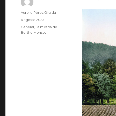
Autor
Aurelio Pérez Giralda
Publicado
6 agosto 2023
el
Categorías
General
,
La mirada de
Berthe Morisot