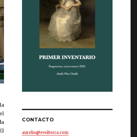
la
el
CONTACTO
da
El
aurelio@evolterra.com