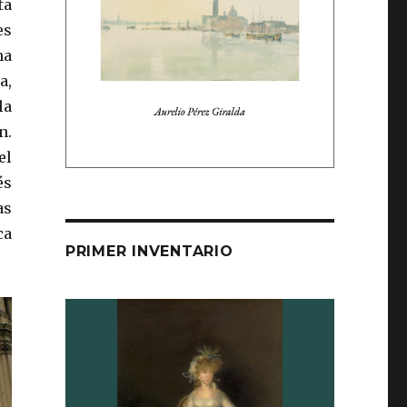
ta
es
na
a,
la
n.
el
és
as
ca
PRIMER INVENTARIO