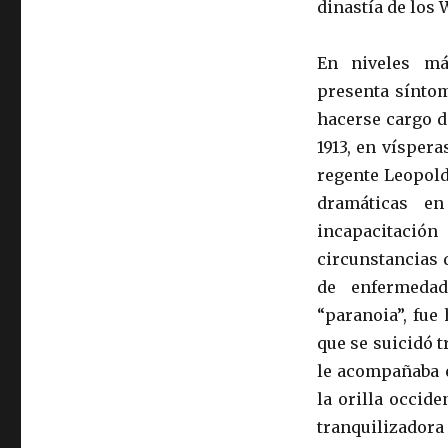
dinastía de los 
En niveles má
presenta síntom
hacerse cargo d
1913, en víspera
regente Leopold
dramáticas e
incapacitació
circunstancias 
de enfermedad
“paranoia”, fue
que se suicidó 
le acompañaba e
la orilla occid
tranquilizadora