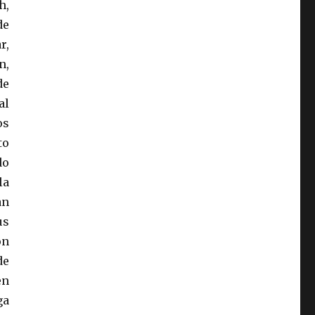
h,
de
r,
n,
de
al
os
to
do
la
an
us
on
de
en
ga