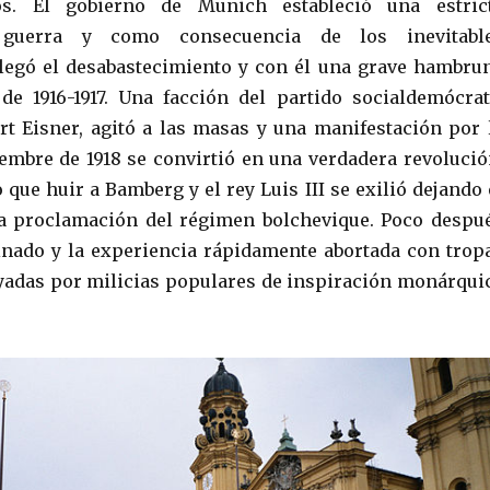
s. El gobierno de Munich estableció una estric
guerra y como consecuencia de los inevitabl
llegó el desabastecimiento y con él una grave hambru
de 1916-1917. Una facción del partido socialdemócrat
rt Eisner, agitó a las masas y una manifestación por 
iembre de 1918 se convirtió en una verdadera revolució
 que huir a Bamberg y el rey Luis III se exilió dejando 
la proclamación del régimen bolchevique. Poco despu
inado y la experiencia rápidamente abortada con trop
oyadas por milicias populares de inspiración monárqui