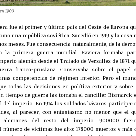
 en 1900
iera fue el primer y último país del Oeste de Europa q
omo una república soviética. Sucedió en 1919 y la cosa 
os meses. Fue consecuencia, naturalmente, de la derro
n la primera guerra mundial. Baviera formaba par
imperio alemán desde el Tratado de Versalles de 1871 q
uerra franco-prusiana. Conservaba sobre el papel 
gunas competencias de régimen interior. Pero el mun
que todas las decisiones en política exterior y sobre 
n tiempo de guerra las tomaba el canciller Bismarck 
al del imperio. En 1914 los soldados bávaros participar
dades, al parecer, con entusiasmo no menor que el q
 alemanes del resto del imperio. 900000 fuer
l número de víctimas fue alto: 178000 muertos y más 