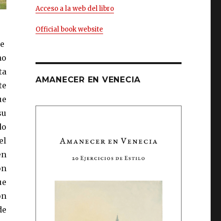
Acceso a la web del libro
Official book website
ue
no
ta
AMANECER EN VENECIA
te
ue
su
do
el
en
on
ue
on
de